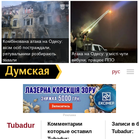
Комбінована атака на Одесу:
вісім осіб постраждали,
рятувальники розбирають
Атака на Одесу: у місті чути
завали
вибухи, працює ППО
рус
Реклама
Комментарии
Записи в 
Tubadur
которые оставил
Tubadur:
Tubadur: