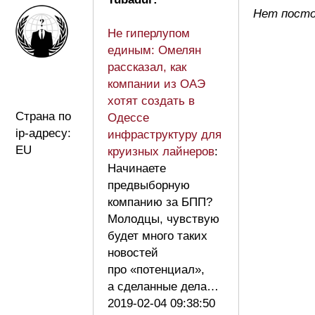
Нет посто
Не гиперлупом
единым: Омелян
рассказал, как
компании из ОАЭ
хотят создать в
Страна по
Одессе
ip-адресу:
инфраструктуру для
EU
круизных лайнеров
:
Начинаете
предвыборную
компанию за БПП?
Молодцы, чувствую
будет много таких
новостей
про «потенциал»,
а сделанные дела…
2019-02-04 09:38:50