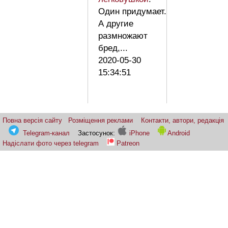
Один придумает.
А другие
размножают
бред,...
2020-05-30
15:34:51
Повна версія сайту
Розміщення реклами
Контакти, автори, редакція
Telegram-канал
Застосунок:
iPhone
Android
Надіслати фото через telegram
Patreon