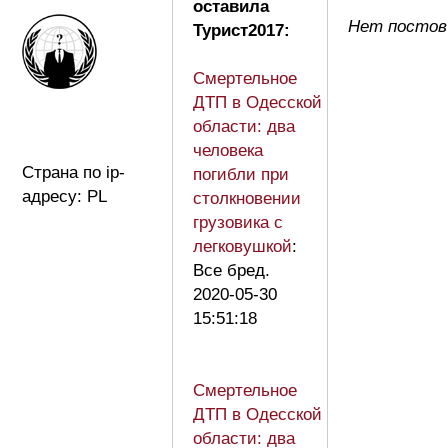
оставила
Нет постов
Турист2017:
Смертельное
ДТП в Одесской
области: два
человека
Страна по ip-
погибли при
адресу: PL
столкновении
грузовика с
легковушкой
:
Все бред.
2020-05-30
15:51:18
Смертельное
ДТП в Одесской
области: два