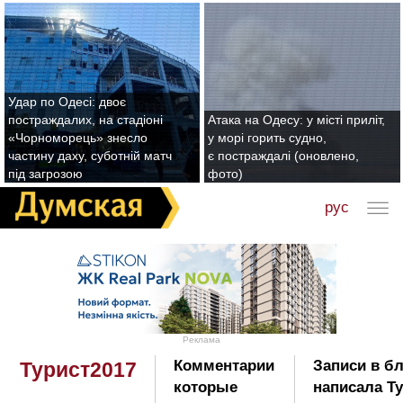
Удар по Одесі: двоє
постраждалих, на стадіоні
Атака на Одесу: у місті приліт,
«Чорноморець» знесло
у морі горить судно,
частину даху, суботній матч
є постраждалі (оновлено,
під загрозою
фото)
рус
Реклама
Комментарии
Записи в бл
Турист2017
которые
написала Ту