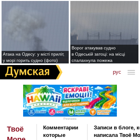
Ворог атакував судно
Атака на Одесу: у місті приліт,
в Одеській затоці: на місці
у морі горить судно (фото)
спалахнула пожежа
рус
Реклама
Комментарии
Записи в блоге, 
Твоё
которые
написала Твоё Мо
Море