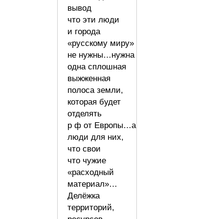
вывод
что эти люди
и города
«русскому миру»
не нужны…нужна
одна сплошная
выжженная
полоса земли,
которая будет
отделять
р ф от Европы…а
люди для них,
что свои
что чужие
«расходный
материал»…
Делёжка
территорий,