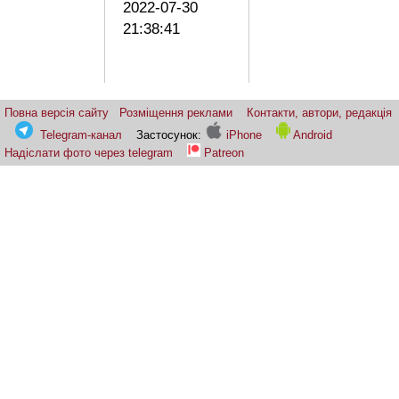
2022-07-30
21:38:41
Повна версія сайту
Розміщення реклами
Контакти, автори, редакція
Telegram-канал
Застосунок:
iPhone
Android
Надіслати фото через telegram
Patreon