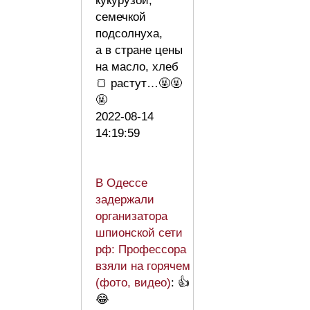
кукурузой,
семечкой
подсолнуха,
а в стране цены
на масло, хлеб
🍞 растут…🤬🤬
🤬
2022-08-14
14:19:59
В Одессе
задержали
организатора
шпионской сети
рф: Профессора
взяли на горячем
(фото, видео)
: 👍
😂