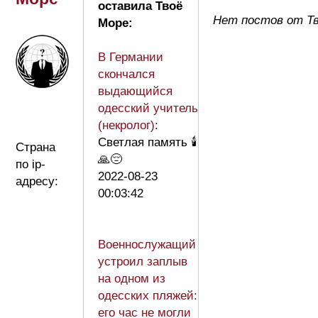
оставила Твоё
Нет постов от Т
Море:
В Германии
скончался
выдающийся
одесский учитель
(некролог)
:
Светлая память 🕯️
Страна
🙏😔
по ip-
2022-08-23
адресу:
00:03:42
Военнослужащий
устроил заплыв
на одном из
одесских пляжей:
его час не могли