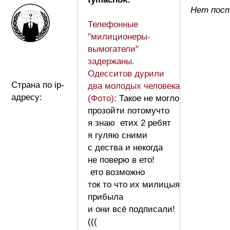
Нет пост
Телефонные
"милиционеры-
вымогатели"
задержаны.
Одесситов дурили
Страна по ip-
два молодых человека
адресу:
(Фото)
: Такое не могло
прозойти потомучто
я знаю етих 2 ребят
я гуляю сними
с дества и некогда
не поверю в ето!
ето возможно
ток то что их милицыя
прибыла
и они всё подписали!
(((