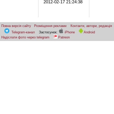
2012-02-17 21:24:38
Повна версія сайту
Розміщення реклами
Контакти, автори, редакція
Telegram-канал
Застосунок:
iPhone
Android
Надіслати фото через telegram
Patreon