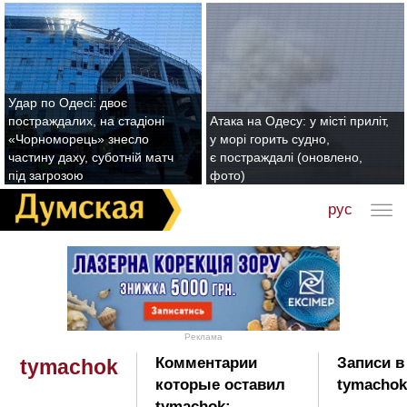
Удар по Одесі: двоє
постраждалих, на стадіоні
Атака на Одесу: у місті приліт,
«Чорноморець» знесло
у морі горить судно,
частину даху, суботній матч
є постраждалі (оновлено,
під загрозою
фото)
рус
Реклама
Комментарии
Записи в
tymachok
которые оставил
tymachok
tymachok: