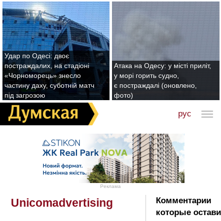
Удар по Одесі: двоє
постраждалих, на стадіоні
Атака на Одесу: у місті приліт,
«Чорноморець» знесло
у морі горить судно,
частину даху, суботній матч
є постраждалі (оновлено,
під загрозою
фото)
рус
Реклама
Комментарии
Unicomadvertising
которые остав