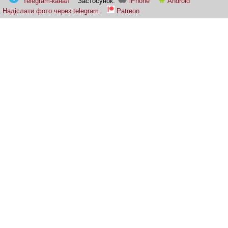
Telegram-канал
Застосунок:
iPhone
Android
Надіслати фото через telegram
Patreon