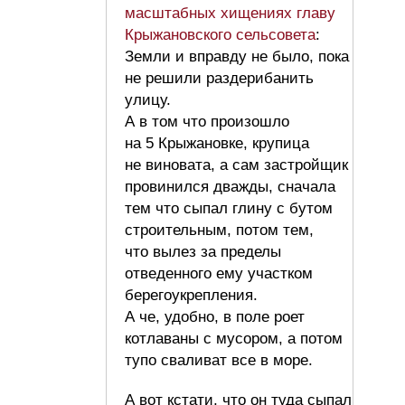
масштабных хищениях главу
Крыжановского сельсовета
:
Земли и вправду не было, пока
не решили раздерибанить
улицу.
А в том что произошло
на 5 Крыжановке, крупица
не виновата, а сам застройщик
провинился дважды, сначала
тем что сыпал глину с бутом
строительным, потом тем,
что вылез за пределы
отведенного ему участком
берегоукрепления.
А че, удобно, в поле роет
котлаваны с мусором, а потом
тупо сваливат все в море.
А вот кстати, что он туда сыпал