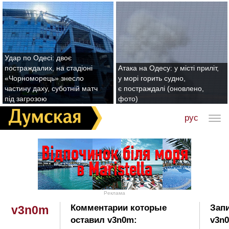
Удар по Одесі: двоє
постраждалих, на стадіоні
Атака на Одесу: у місті приліт,
«Чорноморець» знесло
у морі горить судно,
частину даху, суботній матч
є постраждалі (оновлено,
під загрозою
фото)
рус
Реклама
Комментарии которые
Запи
v3n0m
оставил v3n0m:
v3n