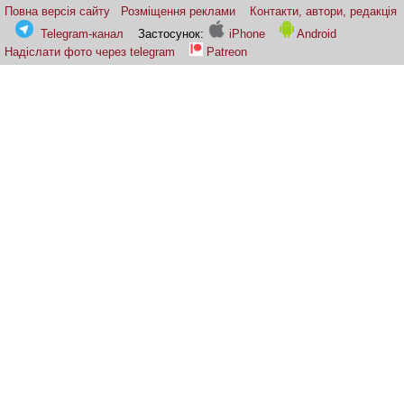
Повна версія сайту
Розміщення реклами
Контакти, автори, редакція
Telegram-канал
Застосунок:
iPhone
Android
Надіслати фото через telegram
Patreon