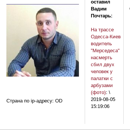
оставил
Вадим
Почтарь:
На трассе
Одесса-Киев
водитель
"Мерседеса"
насмерть
сбил двух
человек у
палатки с
арбузами
(фото)
: \
2019-08-05
Страна по ip-адресу: OD
15:19:06