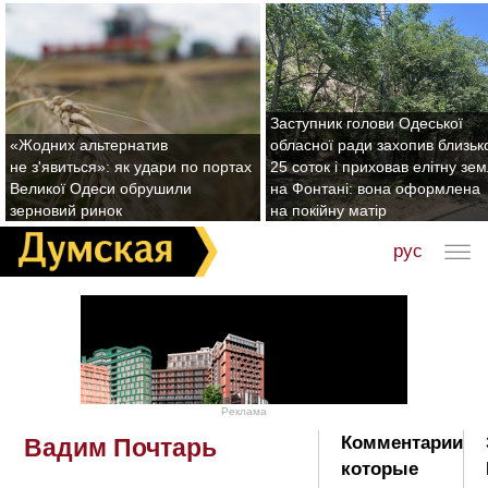
Заступник голови Одеської
«Жодних альтернатив
обласної ради захопив близьк
не з'явиться»: як удари по портах
25 соток і приховав елітну зе
Великої Одеси обрушили
на Фонтані: вона оформлена
зерновий ринок
на покійну матір
рус
Реклама
Комментарии
Вадим Почтарь
которые