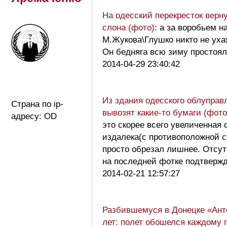
На одесский перекресток верн
слона (фото)
: а за воробьем н
М.Жукова\Глушко никто не уха
Он бедняга всю зиму просто
2014-04-29 23:40:42
Из здания одесского облупра
Страна по ip-
вывозят какие-то бумаги (фото
адресу: OD
это скорее всего увеличенная 
издалека(с противоположной с
просто обрезал лишнее. Отсут
на последней фотке подтвер
2014-02-21 12:57:27
Разбившемуся в Донецке «Ант
лет: полет обошелся каждому 