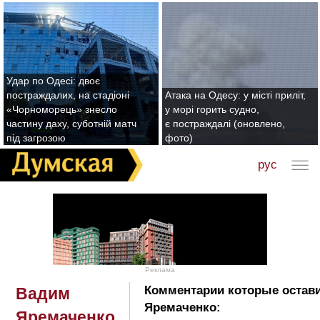
Удар по Одесі: двоє
постраждалих, на стадіоні
Атака на Одесу: у місті приліт,
«Чорноморець» знесло
у морі горить судно,
частину даху, суботній матч
є постраждалі (оновлено,
під загрозою
фото)
рус
Реклама
Комментарии которые остав
Вадим
Яремаченко:
Яремаченко