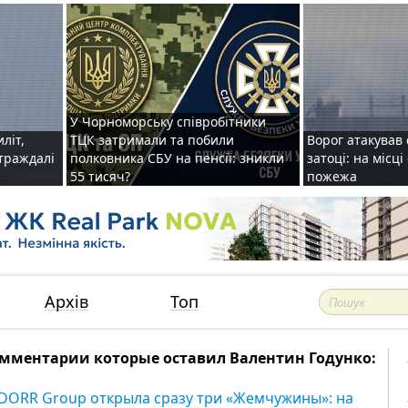
У Чорноморську співробітники
иліт,
ТЦК затримали та побили
Ворог атакував 
страждалі
полковника СБУ на пенсії: зникли
затоці: на місц
55 тисяч?
пожежа
Архів
Топ
мментарии которые оставил Валентин Годунко:
DORR Group открыла сразу три «Жемчужины»: на