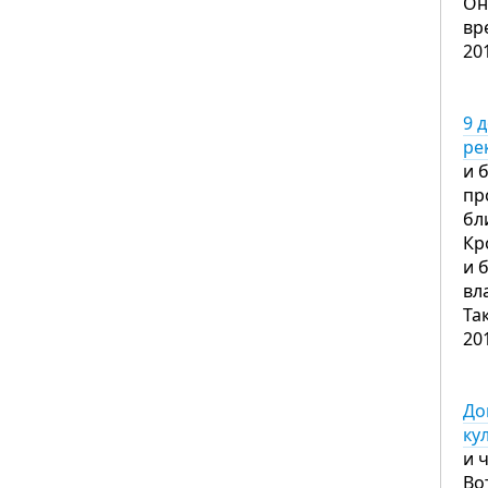
Он
вр
20
9 
ре
и 
пр
бл
Кр
и 
вл
Та
20
До
ку
и 
Во