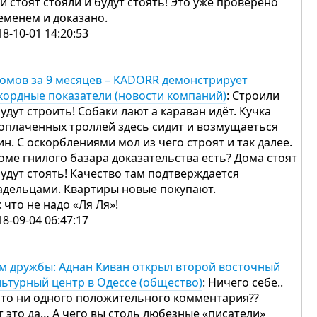
и стоят стояли и будут стоять! Это уже проверено
еменем и доказано.
18-10-01 14:20:53
домов за 9 месяцев – KADORR демонстрирует
кордные показатели (новости компаний)
: Строили
будут строить! Собаки лают а караван идёт. Кучка
оплаченных троллей здесь сидит и возмущаеться
ин. С оскорблениями мол из чего строят и так далее.
оме гнилого базара доказательства есть? Дома стоят
будут стоять! Качество там подтверждается
адельцами. Квартиры новые покупают.
к что не надо «Ля Ля»!
18-09-04 06:47:17
м дружбы: Аднан Киван открыл второй восточный
льтурный центр в Одессе (общество)
: Ничего себе..
что ни одного положительного комментария??
т это да… А чего вы столь любезные «писатели»