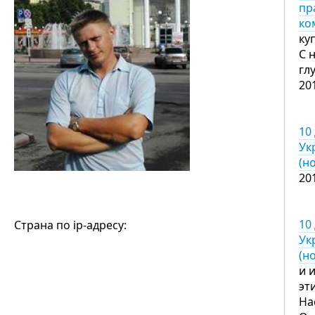
пр
ко
ку
С 
гл
20
10
Ук
(н
20
10
Страна по ip-адресу:
Ук
(н
и 
эт
На