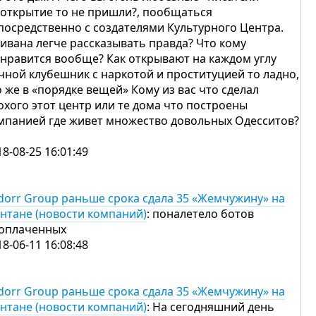
 открытие то не пришли?, пообщаться
посредственно с создателями Культурного Центра.
дивана легче рассказывать правда? Что кому
 нравится вообще? Как открывают на каждом углу
чной клубешник с наркотой и проституцией то ладно,
о же в «порядке вещей» Кому из вас что сделал
охого этот центр или те дома что построены
мпанией где живет множество довольных Одесситов?
18-08-25 16:01:49
dorr Group раньше срока сдала 35 «Жемчужину» на
нтане (новости компаний)
: поналетело ботов
оплаченных
18-06-11 16:08:48
dorr Group раньше срока сдала 35 «Жемчужину» на
нтане (новости компаний)
: На сегодняшний день