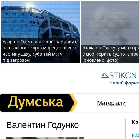
Удар по Одесі: двоє постраждалих,
на стадіоні «Чорноморець» знесло
Атака на Одесу: у місті пр
частину даху, суботній матч
у морі горить судно, є по
під загрозою
(оновлено, фото)
Матеріали
Валентин Годунко
Ко
KA