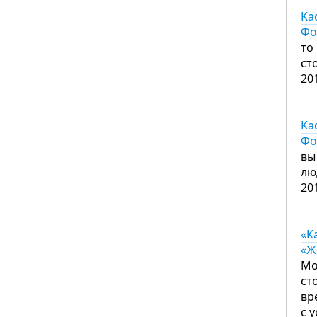
Ka
Фо
то
ст
20
Ka
Фо
вы
лю
20
«К
«Ж
Мо
ст
вр
с 