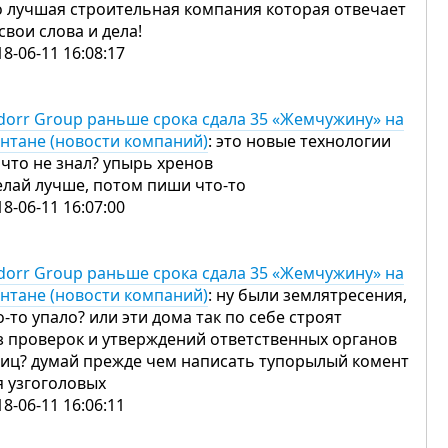
о лучшая строительная компания которая отвечает
 свои слова и дела!
18-06-11 16:08:17
dorr Group раньше срока сдала 35 «Жемчужину» на
нтане (новости компаний)
: это новые технологии
 что не знал? упырь хренов
елай лучше, потом пиши что-то
18-06-11 16:07:00
dorr Group раньше срока сдала 35 «Жемчужину» на
нтане (новости компаний)
: ну были землятресения,
о-то упало? или эти дома так по себе строят
з проверок и утверждений ответственных органов
лиц? думай прежде чем написать тупорылый комент
я узгоголовых
18-06-11 16:06:11