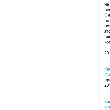
на
не
С 
не
но
эт
пл
ко
20
Ka
Фо
пр
20
Ka
Фо