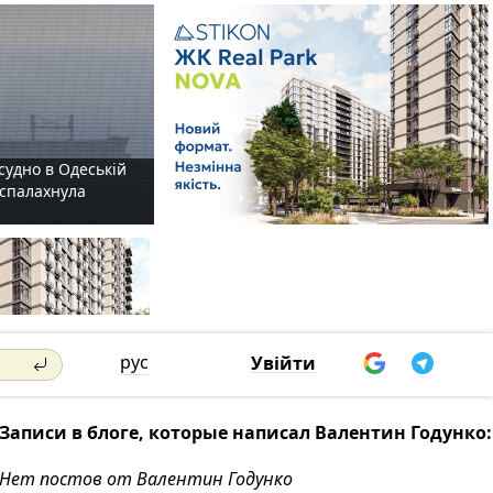
судно в Одеській
і спалахнула
рус
Увійти
Записи в блоге, которые написал Валентин Годунко:
Нет постов от Валентин Годунко