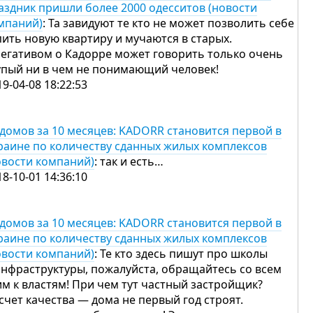
аздник пришли более 2000 одесситов (новости
мпаний)
: Та завидуют те кто не может позволить себе
пить новую квартиру и мучаются в старых.
негативом о Кадорре может говорить только очень
упый ни в чем не понимающий человек!
19-04-08 18:22:53
 домов за 10 месяцев: KADORR становится первой в
раине по количеству сданных жилых комплексов
овости компаний)
: так и есть…
18-10-01 14:36:10
 домов за 10 месяцев: KADORR становится первой в
раине по количеству сданных жилых комплексов
овости компаний)
: Те кто здесь пишут про школы
инфраструктуры, пожалуйста, обращайтесь со всем
им к властям! При чем тут частный застройщик?
счет качества — дома не первый год строят.