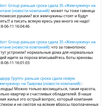
dorr Group раньше срока сдала 35 «Жемчужину» на
нтане (новости компаний)
: может ты тоже гавнеца
 помесил руками? все жемчужины стоят и будут
оять!!! а писать всякую ересь ума много не надо!
18-06-11 16:04:46
dorr Group раньше срока сдала 35 «Жемчужину» на
нтане (новости компаний)
: что за говнопонос
 тут устроили? нормальные дома для нормальных
дей идите за пороха вписывайтесь боты хреновы
18-06-11 16:01:03
адорр Групп» раньше срока сдала новую
емчужину» на Таирова (новости компаний)
:
лодцы! Можно только восхищаться, такая красота,
олько квартир и счастливых обладателей. В наше
емя жильё это острый вопрос, который компания
успехом и не смотря на всякие вбросы проплаченных