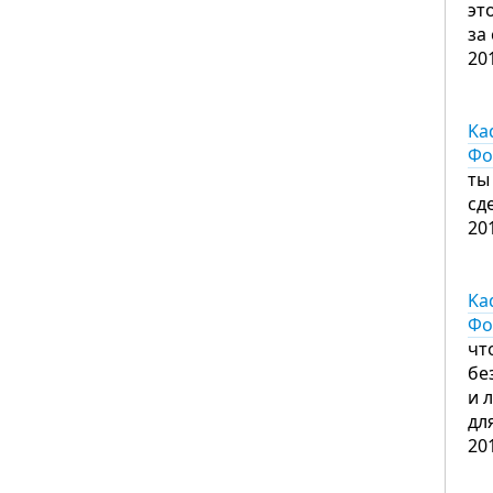
эт
за
20
Ka
Фо
ты
сд
20
Ka
Фо
чт
бе
и 
дл
20