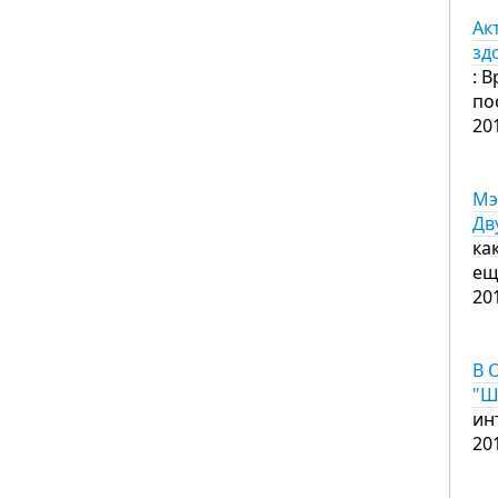
Ак
зд
: 
по
20
Мэ
Дв
ка
ещ
20
В 
"Ш
ин
20