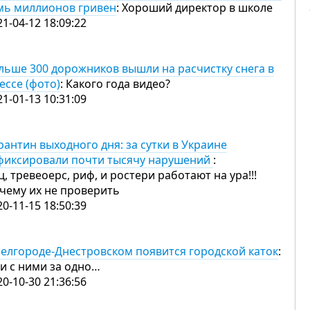
мь миллионов гривен
: Хороший директор в школе
21-04-12 18:09:22
льше 300 дорожников вышли на расчистку снега в
ессе (фото)
: Какого года видео?
21-01-13 10:31:09
рантин выходного дня: за сутки в Украине
фиксировали почти тысячу нарушений
:
ц, тревеоерс, риф, и ростери работают на ура!!!
чему их не проверить
20-11-15 18:50:39
Белгороде-Днестровском появится городской каток
:
и с ними за одно…
20-10-30 21:36:56