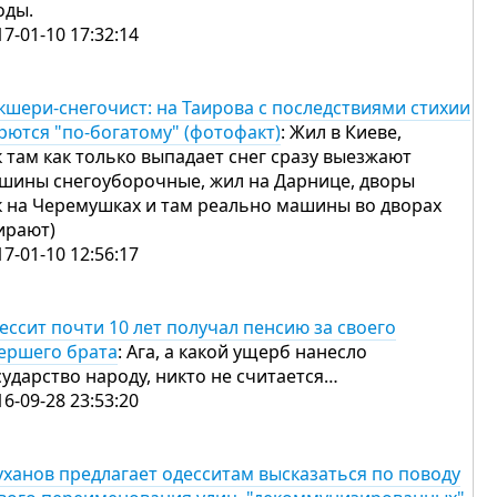
оды.
17-01-10 17:32:14
кшери-снегочист: на Таирова с последствиями стихии
рются "по-богатому" (фотофакт)
: Жил в Киеве,
к там как только выпадает снег сразу выезжают
шины снегоуборочные, жил на Дарнице, дворы
к на Черемушках и там реально машины во дворах
ирают)
17-01-10 12:56:17
ессит почти 10 лет получал пенсию за своего
ершего брата
: Ага, а какой ущерб нанесло
сударство народу, никто не считается…
16-09-28 23:53:20
уханов предлагает одесситам высказаться по поводу