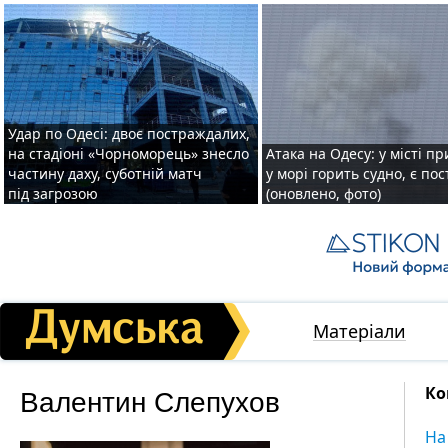
Удар по Одесі: двоє постраждалих,
на стадіоні «Чорноморець» знесло
Атака на Одесу: у місті пр
частину даху, суботній матч
у морі горить судно, є по
під загрозою
(оновлено, фото)
Матеріали
Валентин Слепухов
Ко
На