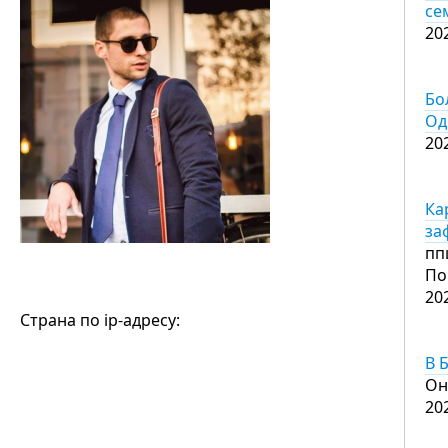
се
20
Бо
Од
20
Ка
за
пп
По
20
Страна по ip-адресу:
В 
Он
20