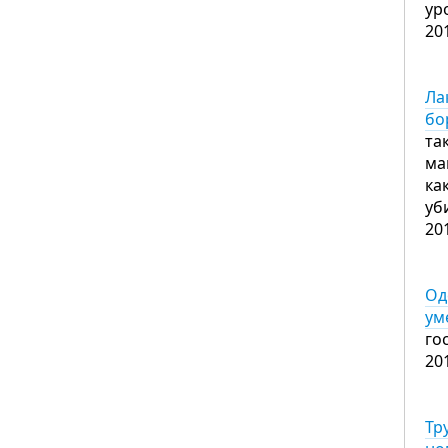
ур
20
Ла
бо
та
ма
ка
уб
20
Од
ум
го
20
Тр