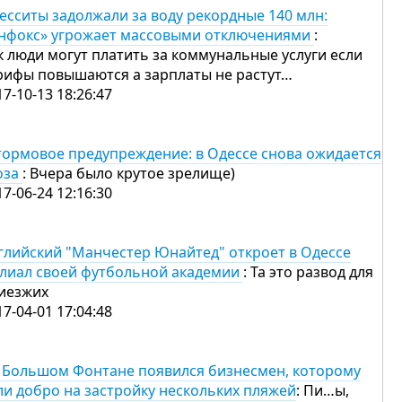
есситы задолжали за воду рекордные 140 млн:
нфокс» угрожает массовыми отключениями
:
к люди могут платить за коммунальные услуги если
рифы повышаются а зарплаты не растут…
17-10-13 18:26:47
ормовое предупреждение: в Одессе снова ожидается
оза
: Вчера было крутое зрелище)
17-06-24 12:16:30
глийский "Манчестер Юнайтед" откроет в Одессе
лиал своей футбольной академии
: Та это развод для
иезжих
17-04-01 17:04:48
 Большом Фонтане появился бизнесмен, которому
ли добро на застройку нескольких пляжей
: Пи…ы,