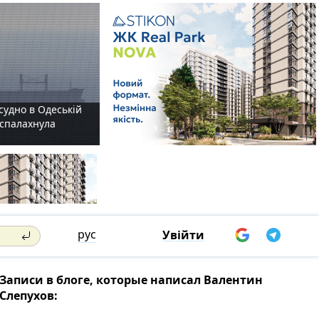
судно в Одеській
і спалахнула
рус
Увійти
Записи в блоге, которые написал Валентин
Слепухов: