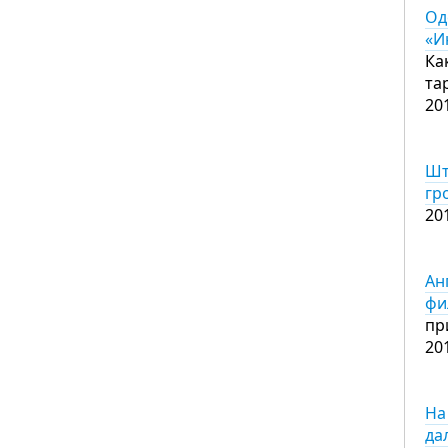
Од
«И
Ка
та
20
Шт
гр
20
Ан
фи
пр
20
На
да