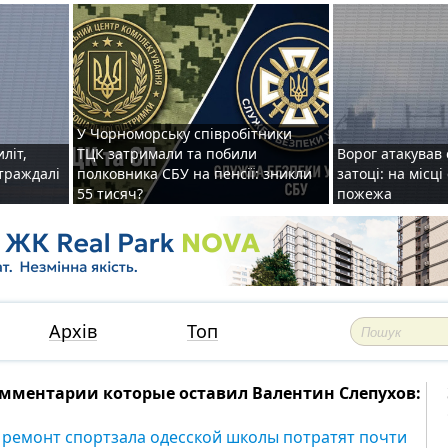
У Чорноморську співробітники
иліт,
ТЦК затримали та побили
Ворог атакував 
страждалі
полковника СБУ на пенсії: зникли
затоці: на місц
55 тисяч?
пожежа
Архів
Топ
мментарии которые оставил Валентин Слепухов:
 ремонт спортзала одесской школы потратят почти