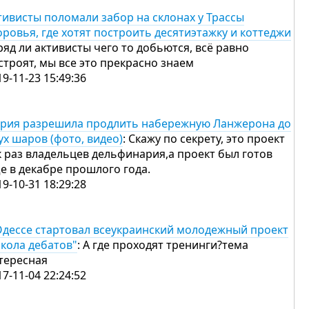
тивисты поломали забор на склонах у Трассы
оровья, где хотят построить десятиэтажку и коттеджи
Вряд ли активисты чего то добьются, всё равно
строят, мы все это прекрасно знаем
19-11-23 15:49:36
рия разрешила продлить набережную Ланжерона до
ух шаров (фото, видео)
: Скажу по секрету, это проект
к раз владельцев дельфинария,а проект был готов
е в декабре прошлого года.
19-10-31 18:29:28
Одессе стартовал всеукраинский молодежный проект
кола дебатов"
: А где проходят тренинги?тема
тересная
17-11-04 22:24:52