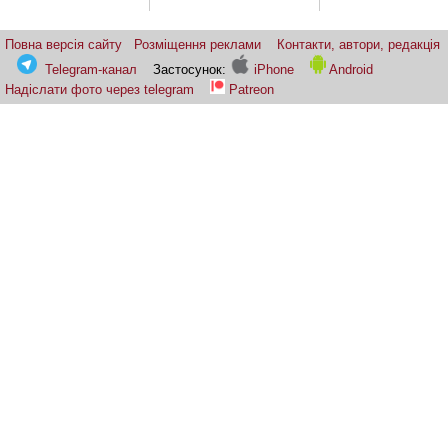
Повна версія сайту
Розміщення реклами
Контакти, автори, редакція
Telegram-канал
Застосунок:
iPhone
Android
Надіслати фото через telegram
Patreon