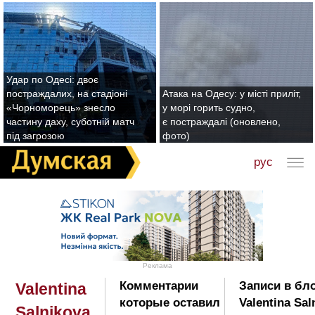
Удар по Одесі: двоє
постраждалих, на стадіоні
Атака на Одесу: у місті приліт,
«Чорноморець» знесло
у морі горить судно,
частину даху, суботній матч
є постраждалі (оновлено,
під загрозою
фото)
рус
Реклама
Комментарии
Записи в бл
Valentina
которые оставил
Valentina Sal
Salnikova