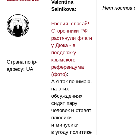
Valentina
Нет постов о
Salnikova:
Россия, спасай!
Сторонники РФ
растянули флаги
у Дюка - в
поддержку
крымского
Страна по ip-
референдума
адресу: UA
(фото)
:
А я так понимаю,
на этих
обсуждениях
сидят пару
человек и ставят
плюсики
и минусики
в угоду политике