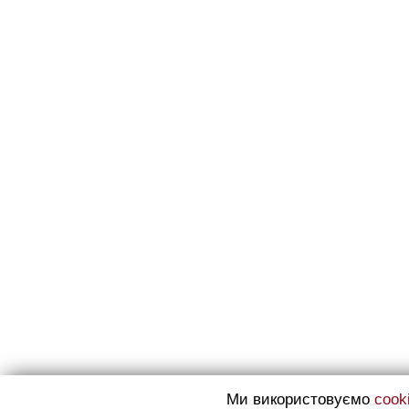
Ми використовуємо
cook