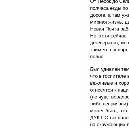
От Песок до Се
полчаса езды по
дороге, а там у
мирная жизнь, д
Новая Почта раб
Но, хотя сейчас 
дегенератов, ж
заиметь паспор
полно.
Был удивлен тем
что в госпитале 
вежливые и хор
относятся к пац
(не чувствовалос
либо неприязни).
может быть, это
ДУК ПС так поло
на окружающих 