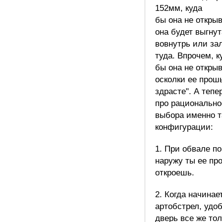
152мм, куда
бы она не откры
она будет выгнут
вовнутрь или за
туда. Впрочем, к
бы она не откры
осколки ее прош
здрасте". А тепе
про рационально
выбора именно т
конфигурации:
1. При обвале п
наружу ты ее пр
откроешь.
2. Когда начинае
артобстрел, удо
дверь все же тол