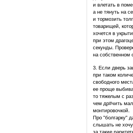
и влетать в пом
а не тянуть на с
и тормозить тол
товарищей, кото
хочется в укрыти
при этом драгоц
секунды. Провер
на собственном 
3. Если дверь за
при таком колич
свободного мест
ее проще выбива
то тяжелым с раз
чем др#чить мал
монтировочкой.
Про "болгарку" д
слышать не хоч
за такие раритет