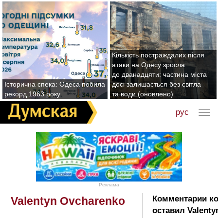
Кількість постраждалих після
атаки на Одесу зросла
до дванадцяти: частина міста
Історична спека: Одеса побила
досі залишається без світла
рекорд 1963 року
та води (оновлено)
рус
Реклама
Комментарии к
Valentyn Ovcharenko
оставил Valenty