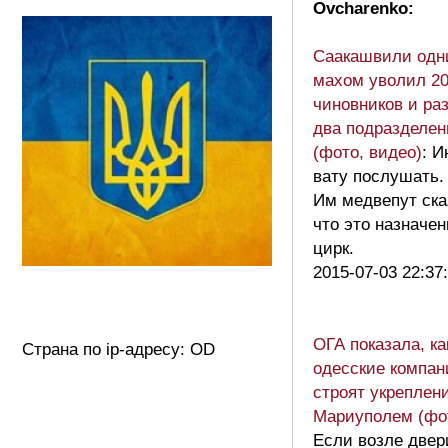
Ovcharenko:
Саакашвили одн
махом уволил 2
чиновников и ра
два подразделен
(фото, видео)
: И
вату послушать.
Им медвепут ска
что это назначе
цирк.
2015-07-03 22:37
ОГА показала, ка
Страна по ip-адресу: OD
одесские компан
строят укреплен
Мариуполем (фо
Если возле двер