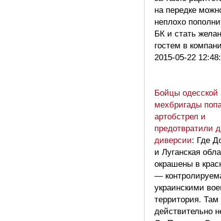
на передке можн
неплохо пополни
БК и стать жела
гостем в компан
2015-05-22 12:48
Бойцы одесской
мехбригады поп
артобстрел и
предотвратили д
диверсии
: Где Д
и Луганская обл
окрашены в крас
— контролируем
украинскими во
территория. Там
действительно не