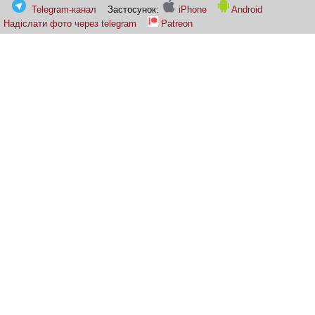
Telegram-канал
Застосунок:
iPhone
Android
Надіслати фото через telegram
Patreon