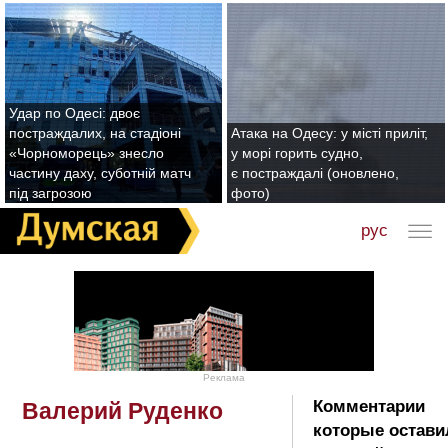
Удар по Одесі: двоє
постраждалих, на стадіоні
Атака на Одесу: у місті приліт,
«Чорноморець» знесло
у морі горить судно,
частину даху, суботній матч
є постраждалі (оновлено,
під загрозою
фото)
рус
Реклама
Комментарии
Валерий Руденко
которые остави