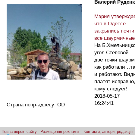
Валерий Руденк
Мэрия утверждае
что в Одессе
закрылись почти
все шаурмичные
На Б.Хмельницко
угол Степовой
две точки шаурм
как работали…та
и работают. Вид
платят исправно
кому следует!
2018-05-17
16:24:41
Страна по ip-адресу: OD
Повна версія сайту
Розміщення реклами
Контакти, автори, редакція