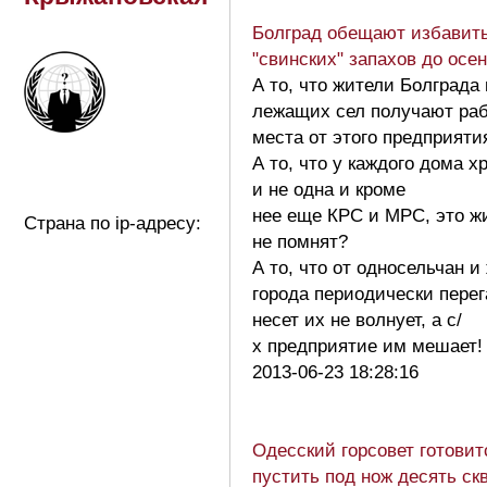
Болград обещают избавить
"свинских" запахов до осе
А то, что жители Болграда
лежащих сел получают ра
места от этого предприяти
А то, что у каждого дома х
и не одна и кроме
нее еще КРС и МРС, это ж
Страна по ip-адресу:
не помнят?
А то, что от односельчан и
города периодически пере
несет их не волнует, а с/
х предприятие им мешает
2013-06-23 18:28:16
Одесский горсовет готовит
пустить под нож десять ск