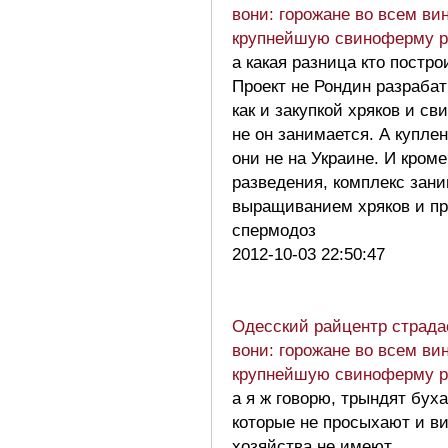
вони: горожане во всем ви
крупнейшую свиноферму 
а какая разница кто постро
Проект не Рондин разраба
как и закупкой хряков и св
не он занимается. А купле
они не на Украине. И кроме
разведения, комплекс зан
выращиванием хряков и п
спермодоз
2012-10-03 22:50:47
Одесский райцентр страда
вони: горожане во всем ви
крупнейшую свиноферму 
а я ж говорю, трындят буха
которые не просыхают и в
хозяйства не имеют