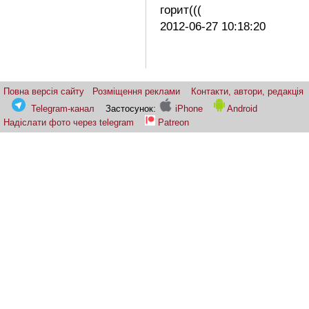
горит(((
2012-06-27 10:18:20
Повна версія сайту
Розміщення реклами
Контакти, автори, редакція
Telegram-канал
Застосунок:
iPhone
Android
Надіслати фото через telegram
Patreon