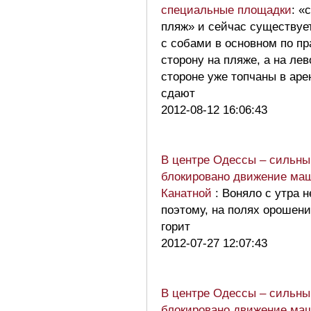
специальные площадки
: «
пляж» и сейчас существует
с собами в основном по п
сторону на пляже, а на лев
стороне уже топчаны в аре
сдают
2012-08-12 16:06:43
В центре Одессы – сильны
блокировано движение ма
Канатной
: Воняло с утра н
поэтому, на полях орошен
горит
2012-07-27 12:07:43
В центре Одессы – сильны
блокировано движение ма