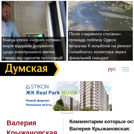
Після «чарівного стусана»:
Кінець епохи «чорної готівки»:
громада поблизу Одеси
мерія відкрила документи
витрачає 6 мільйонів на ремонт
щодо електронного квитка
«нічийного» колектора через
і чекає від одеситів пропозицій
фекальний скандал
рус
Реклама
Комментарии которые ос
Валерия
Валерия Крыжановская:
Крыжановская