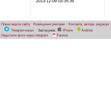
2013-12-09 03:35:39
Повна версія сайту
Розміщення реклами
Контакти, автори, редакція
Telegram-канал
Застосунок:
iPhone
Android
Надіслати фото через telegram
Patreon