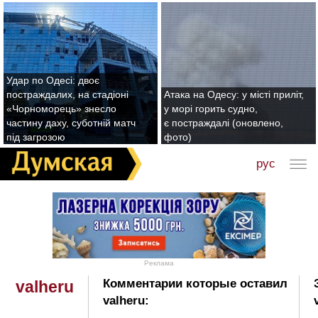
Удар по Одесі: двоє
постраждалих, на стадіоні
Атака на Одесу: у місті приліт,
«Чорноморець» знесло
у морі горить судно,
частину даху, суботній матч
є постраждалі (оновлено,
під загрозою
фото)
рус
Реклама
Комментарии которые оставил
valheru
valheru: