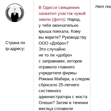
Нет пос
В Одессе священник
захватил участок чужой
земли (фото)
: Народ,
у тебя окончательно
крыша поехала. Кому
вы верите? Руководству
Страна по
ООО «Добро»?
ip-адресу:
Это случайно
не то ли «добро»
с заправками, которое
отравило главного
учредителя фирмы
Романа Мабера, а следом
сбросило 25-летнего
системного
администратора с моста
Олеши? Затем в течении
месяца сплавили