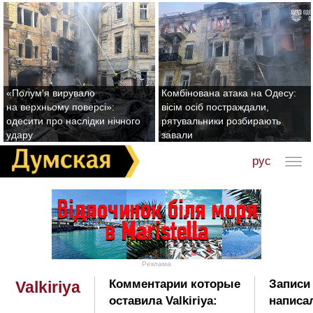
«Полум'я вирувало
Комбінована атака на Одесу:
на верхньому поверсі»:
вісім осіб постраждали,
одесити про наслідки нічного
рятувальники розбирають
удару
завали
рус
Реклама
Комментарии которые
Записи
Valkiriya
оставила Valkiriya:
написал