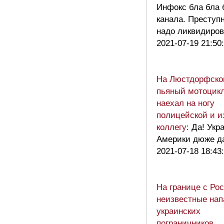
Инфокс бла бла 
канала. Преступ
надо ликвидиро
2021-07-19 21:50
На Люстдорфско
пьяный мотоцик
наехал на ногу
полицейской и и
коллегу
: Да! Укр
Америки дюже да
2021-07-18 18:43
На границе с Ро
неизвестные нап
украинских
пограничников