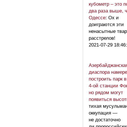
кубометр – это п
два раза выше, 
Одессе
: Ох и
доиграются эти
ненасытные твар
расстрелов!
2021-07-29 18:46
Азербайджанска
диаспора намер
построить парк в
4-ой станции Фо
но рядом могут
появиться высот
тихая мусульма
оккупация —
не достаточно
ли пророссийски