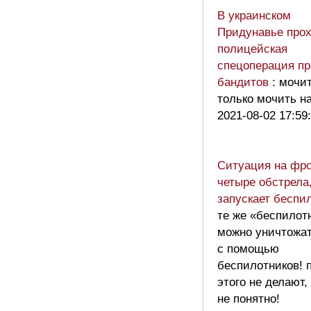
В украинском
Придунавье про
полицейская
спецоперация пр
бандитов
: мочи
только мочить н
2021-08-02 17:59
Ситуация на фро
четыре обстрела,
запускает беспи
те же «беспилот
можно уничтожа
с помощью
беспилотников! 
этого не делают,
не понятно!