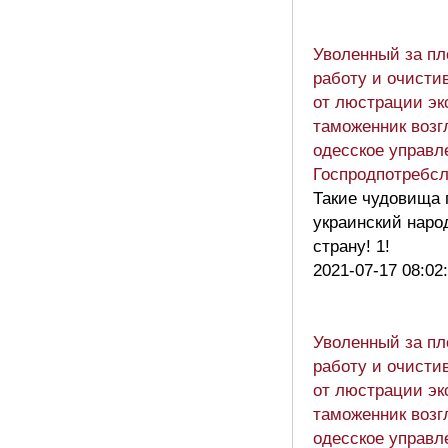
Уволенный за п
работу и очист
от люстрации эк
таможенник возг
одесское управл
Госпродпотребс
Такие чудовища 
украинский наро
страну! 1!
2021-07-17 08:02
Уволенный за п
работу и очист
от люстрации эк
таможенник возг
одесское управл