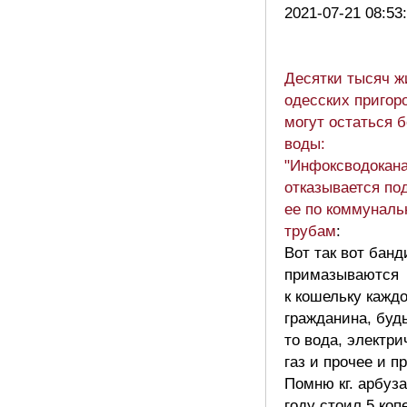
2021-07-21 08:53
Десятки тысяч ж
одесских пригор
могут остаться б
воды:
"Инфоксводокана
отказывается по
ее по коммунал
трубам
:
Вот так вот бан
примазываются
к кошельку каждо
гражданина, буд
то вода, электри
газ и прочее и п
Помню кг. арбуза
году стоил 5 коп