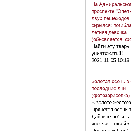
На Адмиральско
проспекте "Опел
двух пешеходов 
скрылся: погибла
летняя девочка
(обновляется, ф
Найти эту тварь
уничтожить!!!
2021-11-05 10:18
Золотая осень в
последние дни
(фотозарисовка
В золоте желтог
Прячется осени 
Дай мне побыть
«несчастливой»
После «любви бе