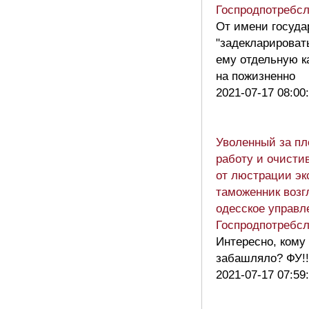
Госпродпотребс
От имени госуда
"задекларироват
ему отдельную к
на пожизненно
2021-07-17 08:00
Уволенный за п
работу и очист
от люстрации эк
таможенник возг
одесское управл
Госпродпотребс
Интересно, кому
забашляло? ФУ!!
2021-07-17 07:59