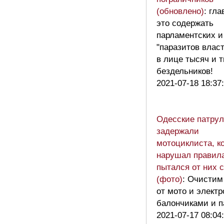
(обновлено)
: гл
это содержать
парламентских и
"паразитов влас
в лице тысяч и 
бездельников!
2021-07-18 18:37
Одесские патру
задержали
мотоциклиста, к
нарушал правил
пытался от них 
(фото)
: Очистим
от мото и элект
балончиками и 
2021-07-17 08:04