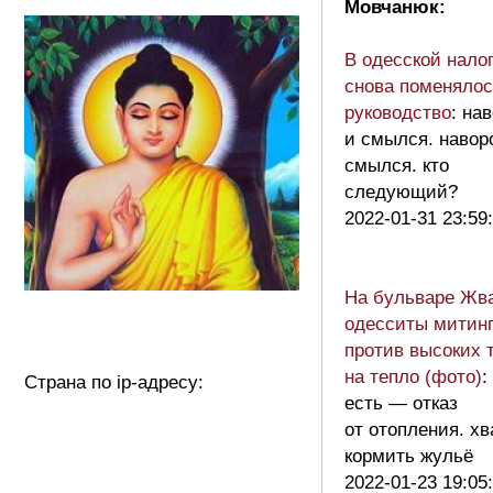
Мовчанюк:
В одесской нало
снова поменялос
руководство
: на
и смылся. навор
смылся. кто
следующий?
2022-01-31 23:59
На бульваре Жв
одесситы митин
против высоких 
на тепло (фото)
:
Страна по ip-адресу:
есть — отказ
от отопления. хв
кормить жульё
2022-01-23 19:05