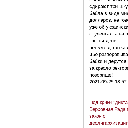
сдирают три шк
бабла в виде ми
долларов, не гов
уже об украинск
студентах, а на 
крыши денег
нет уже десятки 
ибо разворовыв
бабки и дерутся
за кресло ректора
позорище!
2021-09-25 18:52
Под крики "дикта
Верховная Рада 
закон о
деолигархизаци