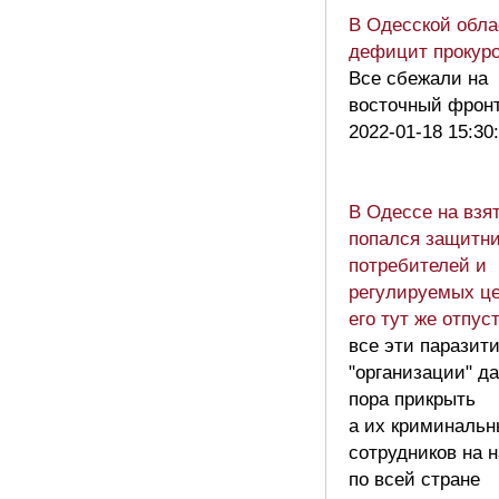
В Одесской обла
дефицит прокур
Все сбежали на
восточный фрон
2022-01-18 15:30
В Одессе на взя
попался защитни
потребителей и
регулируемых це
его тут же отпус
все эти парази
"организации" д
пора прикрыть
а их криминальн
сотрудников на 
по всей стране