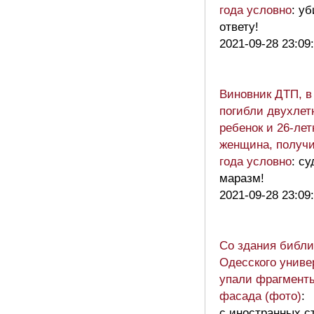
года условно
: уб
ответу!
2021-09-28 23:09
Виновник ДТП, в
погибли двухлет
ребенок и 26-лет
женщина, получи
года условно
: с
маразм!
2021-09-28 23:09
Со здания библи
Одесского униве
упали фрагмент
фасада (фото)
:
с иностранных с