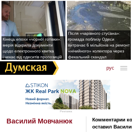
Після «чарівного стусана»:
Кінець епохи «чорної готівки»:
громада поблизу Одеси
мерія відкрила документи
витрачає 6 мільйонів на ремонт
щодо електронного квитка
«нічийного» колектора через
і чекає від одеситів пропозицій
фекальний скандал
рус
Реклама
Комментарии к
Василий Мовчанюк
оставил Васили