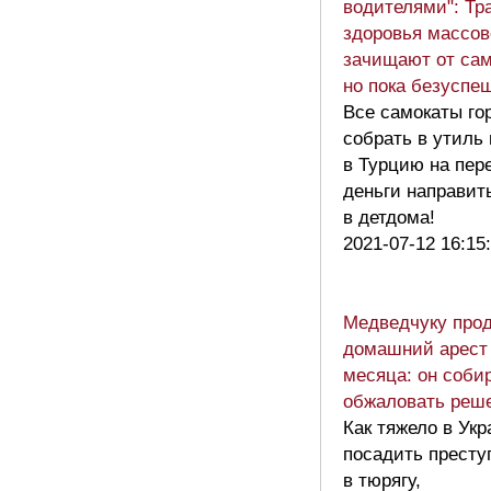
водителями": Тр
здоровья массов
зачищают от сам
но пока безуспе
Все самокаты го
собрать в утиль 
в Турцию на пере
деньги направит
в детдома!
2021-07-12 16:15
Медведчуку про
домашний арест 
месяца: он соби
обжаловать реш
Как тяжело в Укр
посадить престу
в тюрягу,