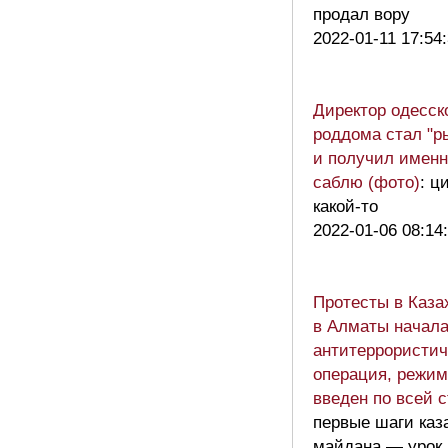
продал вору
2022-01-11 17:54
Директор одесск
роддома стал "р
и получил имен
саблю (фото)
: ц
какой-то
2022-01-06 08:14
Протесты в Каза
в Алматы начал
антитеррористич
операция, режи
введен по всей 
первые шаги каз
майдана — урок