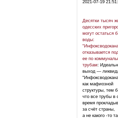
2021-07-19 21:51
Десятки тысяч ж
одесских пригор
могут остаться б
воды:
"Инфоксводокана
отказывается по
ее по коммунал
трубам
: Идеаль
выход — ликвид
"Инфоксводокана
как мафиозной
структуры, тем б
что все трубы в 
время проклады
за счёт страны,
а не какого -то т