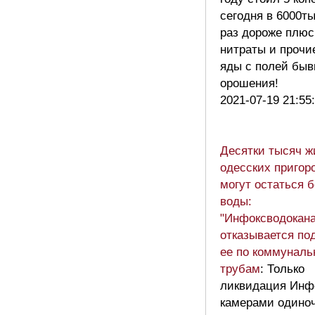
сегодня в 6000ты
раз дороже плюс
нитраты и прочи
яды с полей быв
орошения!
2021-07-19 21:55
Десятки тысяч ж
одесских пригор
могут остаться б
воды:
"Инфоксводокана
отказывается по
ее по коммунал
трубам
: Только
ликвидация Инф
камерами одино