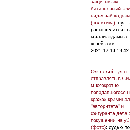
защитникам
батальонный ко
видеонаблюдени
(политика)
: пуст
раскошелится с
миллиардами а 
копейками
2021-12-14 19:42
Одесский суд не
отправлять в С
многократно
попадавшегося н
кражах криминал
"авторитета" и
фигуранта дела 
покушении на уб
(фото)
: судью по