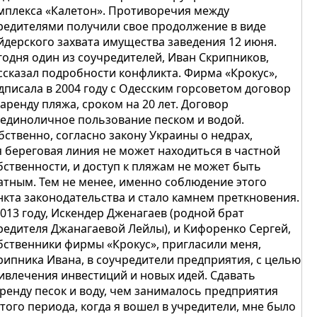
мплекса «Калетон». Противоречия между
редителями получили свое продолжение в виде
йдерского захвата имущества заведения 12 июня.
годня один из соучредителей, Иван Скрипников,
ссказал подробности конфликта. Фирма «Крокус»,
дписала в 2004 году с Одесским горсоветом договор
 аренду пляжа, сроком на 20 лет. Договор
 единоличное пользование песком и водой.
бственно, согласно закону Украины о недрах,
я береговая линия не может находиться в частной
бственности, и доступ к пляжам не может быть
атным. Тем не менее, именно соблюдение этого
нкта законодательства и стало камнем преткновения.
2013 году, Искендер Дженагаев (родной брат
редителя Джанагаевой Лейлы), и Кифоренко Сергей,
бственники фирмы «Крокус», пригласили меня,
рипника Ивана, в соучредители предприятия, с целью
ивлечения инвестиций и новых идей. Сдавать
аренду песок и воду, чем занималось предприятия
 того периода, когда я вошел в учредители, мне было