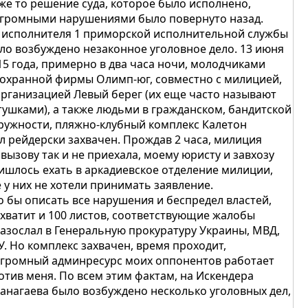
же то решение суда, которое было исполнено,
огромными нарушениями было повернуто назад.
 исполнителя 1 приморской исполнительной службы
ло возбуждено незаконное уголовное дело. 13 июня
15 года, примерно в два часа ночи, молодчиками
 охранной фирмы Олимп-юг, совместно с милицией,
организацией Левый берег (их еще часто называют
тушками), а также людьми в гражданском, бандитской
ружности, пляжно-клубный комплекс Калетон
л рейдерски захвачен. Прождав 2 часа, милиция
 вызову так и не приехала, моему юристу и завхозу
ишлось ехать в аркадиевское отделение милиции,
е у них не хотели принимать заявление.
о бы описать все нарушения и беспредел властей,
 хватит и 100 листов, соответствующие жалобы
разослал в Генеральную прокуратуру Украины, МВД,
У. Но комплекс захвачен, время проходит,
огромный админресурс моих оппонентов работает
отив меня. По всем этим фактам, на Искендера
анагаева было возбуждено несколько уголовных дел,