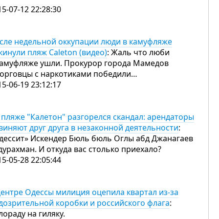
15-07-12 22:28:30
сле недельной оккупации люди в камуфляже
кинули пляж Caleton (видео)
: Жаль что люби
камуфляже ушли. Прокурор города Мамедов
торговцы с наркотиками победили…
15-06-19 23:12:17
 пляже "Калетон" разгорелся скандал: арендаторы
виняют друг друга в незаконной деятельности
:
дессит» Искендер Бюль бюль Оглы абд Джанагаев
дурахман. И откуда вас столько приехало?
15-05-28 22:05:44
центре Одессы милиция оцепила квартал из-за
дозрительной коробки и российского флага
:
лораду на гиляку.