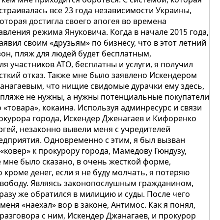
страивалась все 23 года независимости Украины,
которая достигла своего апогея во времена
авления режима Януковича. Когда в начале 2015 года,
заявил своим «друзьям» по бизнесу, что в этот летний
зон, пляж для людей будет бесплатным,
для участников АТО, бесплатны и услуги, я получил
сткий отказ. Также мне было заявлено Искендером
анагаевым, что нищие свидомые дурачки ему здесь,
 пляже не нужны, а нужны потенциальные покупатели
о «товара», кокаина. Используя админресурс и связи
окурора города, Искендер Дженагаев и Кифоренко
ргей, незаконно вывели меня с учредителей
едприятия. Одновременно с этим, я был вызван
 «ковер» к прокурору города, Мамедову Гюндузу,
е мне было сказано, в очень жесткой форме,
о кроме денег, если я не буду молчать, я потеряю
свободу. Являясь законопослушным гражданином,
сразу же обратился в милицию и суды. После чего
 меня «наехал» вор в законе, Антимос. Как я понял,
 разговора с ним, Искендер Джанагаев, и прокурор