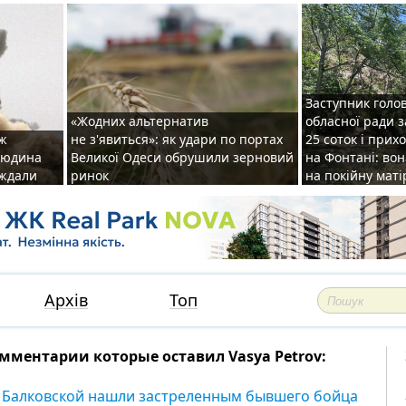
Заступник голо
«Жодних альтернатив
обласної ради 
аж
не з'явиться»: як удари по портах
25 соток і прих
 людина
Великої Одеси обрушили зерновий
на Фонтані: во
аждали
ринок
на покійну маті
Архів
Топ
мментарии которые оставил Vasya Petrov:
 Балковской нашли застреленным бывшего бойца