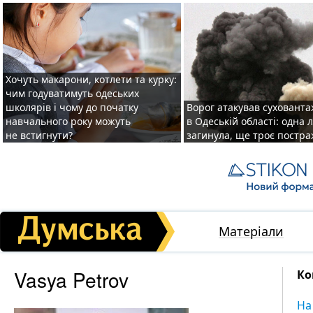
Хочуть макарони, котлети та курку:
чим годуватимуть одеських
школярів і чому до початку
Ворог атакував суховант
навчального року можуть
в Одеській області: одна
не встигнути?
загинула, ще троє постр
Матеріали
Vasya Petrov
Ко
На