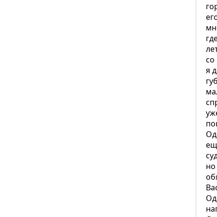
го
ег
мн
гд
ле
со
я 
гу
ма
сп
уж
по
Од
ещ
су
но
об
Ва
Од
на