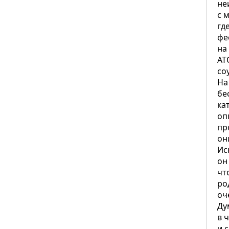
не
с 
гд
фе
на
АТ
со
На
бе
ка
оп
пр
он
Ис
он
чт
ро
оч
Ду
в 
и 