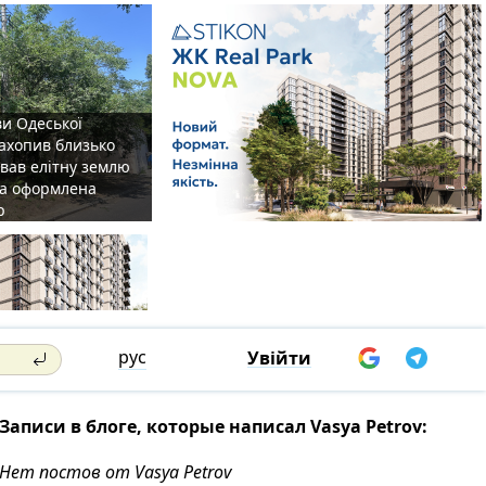
ви Одеської
захопив близько
овав елітну землю
на оформлена
р
рус
Увійти
Записи в блоге, которые написал Vasya Petrov:
Нет постов от Vasya Petrov