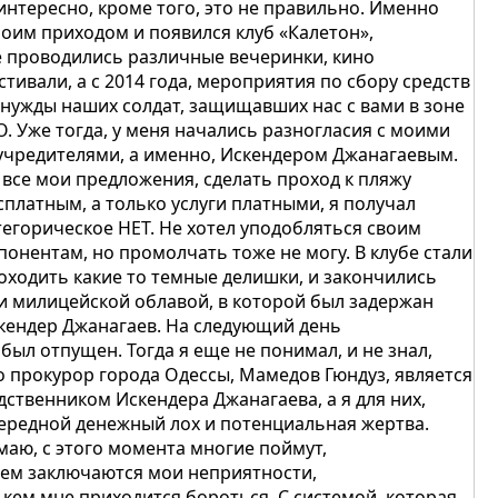
интересно, кроме того, это не правильно. Именно
моим приходом и появился клуб «Калетон»,
е проводились различные вечеринки, кино
стивали, а с 2014 года, мероприятия по сбору средств
 нужды наших солдат, защищавших нас с вами в зоне
О. Уже тогда, у меня начались разногласия с моими
учредителями, а именно, Искендером Джанагаевым.
 все мои предложения, сделать проход к пляжу
сплатным, а только услуги платными, я получал
тегорическое НЕТ. Не хотел уподобляться своим
понентам, но промолчать тоже не могу. В клубе стали
оходить какие то темные делишки, и закончились
и милицейской облавой, в которой был задержан
кендер Джанагаев. На следующий день
 был отпущен. Тогда я еще не понимал, и не знал,
о прокурор города Одессы, Мамедов Гюндуз, является
дственником Искендера Джанагаева, а я для них,
ередной денежный лох и потенциальная жертва.
маю, с этого момента многие поймут,
чем заключаются мои неприятности,
с кем мне приходится бороться. С системой, которая