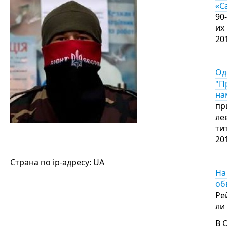
«С
90
их
20
Од
"П
на
пр
ле
ти
20
Страна по ip-адресу: UA
На
об
Ре
ли
В 