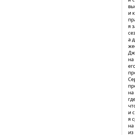
вы
и 
пр
я 
се
а 
же
Дж
на
ег
пр
Се
пр
на
гд
чт
и 
я 
на
из