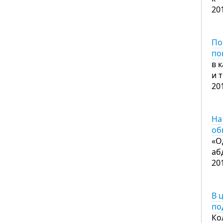
20
По
по
в 
и 
20
На
об
«О
аб
20
В 
по
Ко