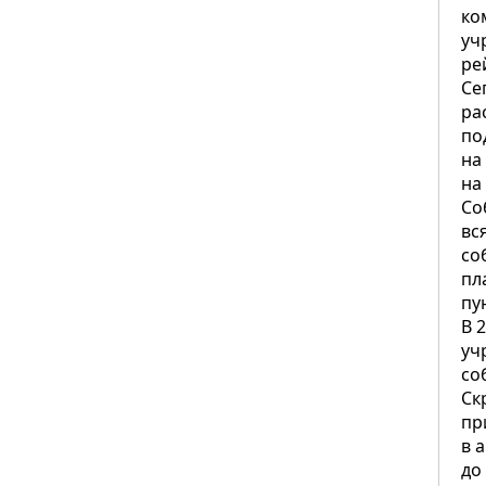
ко
уч
ре
Се
ра
по
на
на
Со
вс
со
пл
пу
В 
уч
со
Ск
пр
в 
до