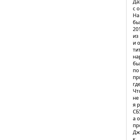
Да
с 
На
бы
20
из
и 
ти
на
бы
по
пр
гд
Чт
не
я 
СБ
а 
пр
Дж
к