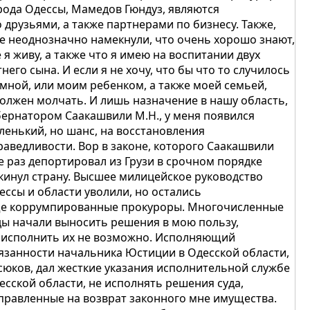
рода Одессы, Мамедов Гюндуз, являются
о друзьями, а также партнерами по бизнесу. Также,
е неоднозначно намекнули, что очень хорошо знают,
е я живу, а также что я имею на воспитании двух
тнего сына. И если я не хочу, что бы что то случилось
 мной, или моим ребенком, а также моей семьей,
должен молчать. И лишь назначение в нашу область,
бернатором Саакашвили М.Н., у меня появился
ленький, но шанс, на восстановления
раведливости. Вор в законе, которого Саакашвили
е раз депортировал из Грузи в срочном порядке
кинул страну. Высшее милицейское руководство
ессы и области уволили, но остались
е коррумпированные прокуроры. Многочисленные
ды начали выносить решения в мою пользу,
 исполнить их не возможно. Исполняющий
язанности начальника Юстиции в Одесской области,
сюков, дал жесткие указания исполнительной службе
есской области, не исполнять решения суда,
правленные на возврат законного мне имущества.