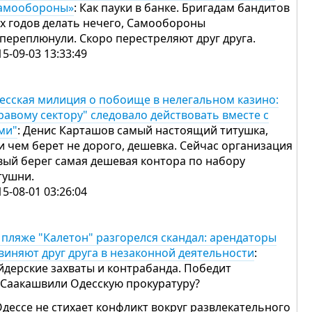
амообороны»
: Как пауки в банке. Бригадам бандитов
-х годов делать нечего, Самообороны
 переплюнули. Скоро перестреляют друг друга.
15-09-03 13:33:49
есская милиция о побоище в нелегальном казино:
равому сектору" следовало действовать вместе с
ми"
: Денис Карташов самый настоящий титушка,
и чем берет не дорого, дешевка. Сейчас организация
вый берег самая дешевая контора по набору
тушни.
15-08-01 03:26:04
 пляже "Калетон" разгорелся скандал: арендаторы
виняют друг друга в незаконной деятельности
:
йдерские захваты и контрабанда. Победит
 Саакашвили Одесскую прокуратуру?
Одессе не стихает конфликт вокруг развлекательного