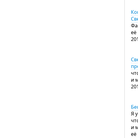
Ко
Св
Фа
её
20
Св
пр
чт
и 
20
Бе
Я 
чт
и 
её