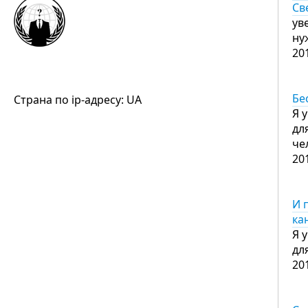
Св
ув
ну
20
Бе
Страна по ip-адресу: UA
Я 
дл
че
20
И 
ка
Я 
дл
20