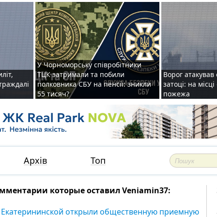
У Чорноморську співробітники
иліт,
ТЦК затримали та побили
Ворог атакував 
страждалі
полковника СБУ на пенсії: зникли
затоці: на місц
55 тисяч?
пожежа
Архів
Топ
мментарии которые оставил Veniamin37:
 Екатерининской открыли общественную приемную