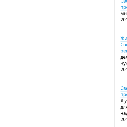
Св
пр
мн
20
Жи
Св
ре
де
ну
20
Св
пр
Я 
дл
на
20