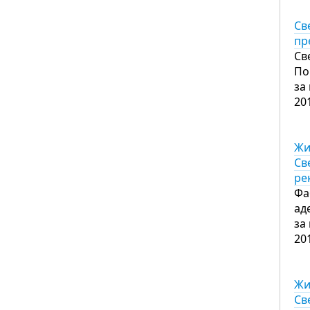
Св
пр
Св
По
за
20
Жи
Св
ре
Фа
ад
за
20
Жи
Св