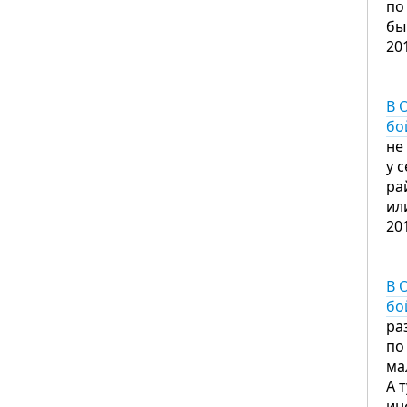
по
бы
20
В 
бо
не
у 
ра
ил
20
В 
бо
ра
по
ма
А 
ин