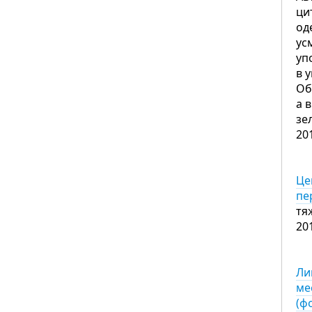
ци
од
ус
уп
в 
Об
а 
зе
20
Це
пе
тя
20
Ли
ме
(ф