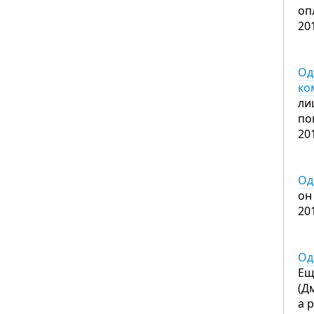
оп
20
Од
ко
ли
по
20
Од
он
20
Од
Ещ
(Д
а 