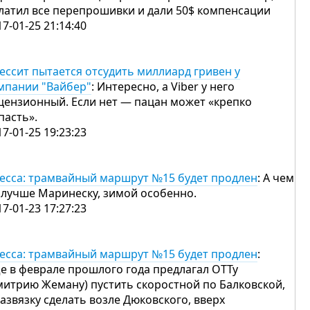
латил все перепрошивки и дали 50$ компенсации
17-01-25 21:14:40
ессит пытается отсудить миллиард гривен у
мпании "Вайбер"
: Интересно, а Viber у него
цензионный. Если нет — пацан может «крепко
пасть».
17-01-25 19:23:23
есса: трамвайный маршрут №15 будет продлен
: А чем
 лучше Маринеску, зимой особенно.
17-01-23 17:27:23
есса: трамвайный маршрут №15 будет продлен
:
е в феврале прошлого года предлагал ОТТу
митрию Жеману) пустить скоростной по Балковской,
развязку сделать возле Дюковского, вверх