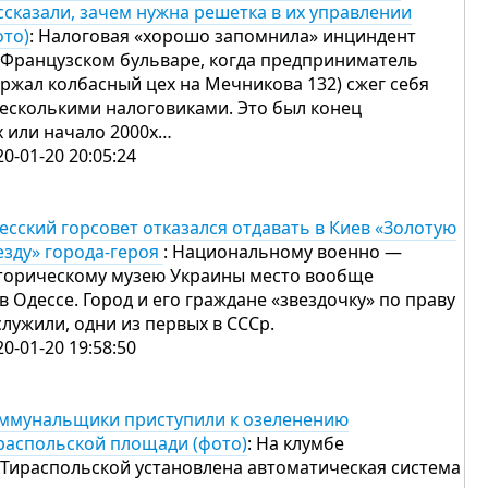
ссказали, зачем нужна решетка в их управлении
ото)
: Налоговая «хорошо запомнила» инциндент
 Французском бульваре, когда предприниматель
ержал колбасный цех на Мечникова 132) сжег себя
несколькими налоговиками. Это был конец
х или начало 2000х…
20-01-20 20:05:24
есский горсовет отказался отдавать в Киев «Золотую
езду» города-героя
: Национальному военно —
торическому музею Украины место вообще
 в Одессе. Город и его граждане «звездочку» по праву
служили, одни из первых в СССр.
20-01-20 19:58:50
ммунальщики приступили к озеленению
распольской площади (фото)
: На клумбе
 Тираспольской установлена автоматическая система