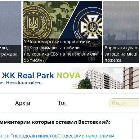
У Чорноморську співробітники
иліт,
ТЦК затримали та побили
Ворог атакував 
страждалі
полковника СБУ на пенсії: зникли
затоці: на місц
55 тисяч?
пожежа
Архів
Топ
мментарии которые оставил Вестовский:
ятся "псевдоактивистов": одесские налоговики