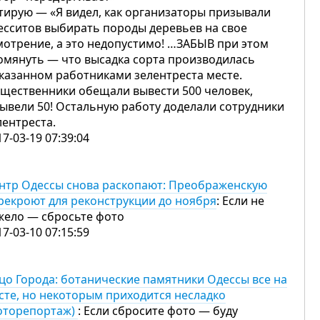
тирую — «Я видел, как организаторы призывали
есситов выбирать породы деревьев на свое
мотрение, а это недопустимо! …ЗАБЫВ при этом
омянуть — что высадка сорта производилась
указанном работниками зелентреста месте.
щественники обещали вывести 500 человек,
вывели 50! Остальную работу доделали сотрудники
лентреста.
17-03-19 07:39:04
нтр Одессы снова раскопают: Преображенскую
рекроют для реконструкции до ноября
: Если не
жело — сбросьте фото
17-03-10 07:15:59
цо Города: ботанические памятники Одессы все на
сте, но некоторым приходится несладко
оторепортаж)
: Если сбросите фото — буду