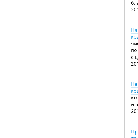
бл
20
Ня
кр
чи
по
с 
20
Ня
кр
кт
и 
20
Пр