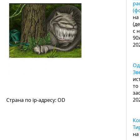
ра
(ф
на
(д
с 
90
20
Од
Зв
ис
то
за
20
Страна по ip-адресу: OD
Ко
Ти
на