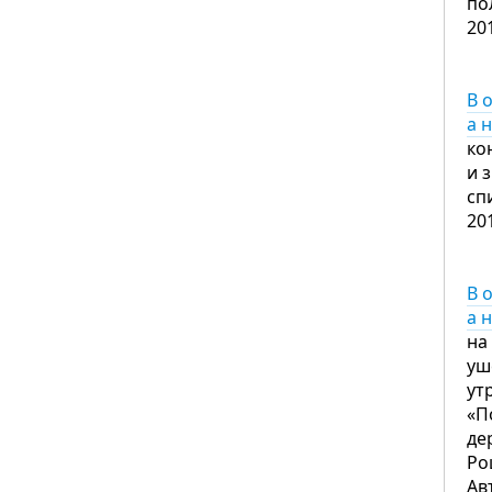
по
20
В 
а 
ко
и 
сп
20
В 
а 
на
уш
ут
«П
де
Ро
Ав