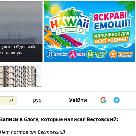
судно в Одеській
і спалахнула
рус
Увійти
Записи в блоге, которые написал Вестовский:
Нет постов от Вестовский