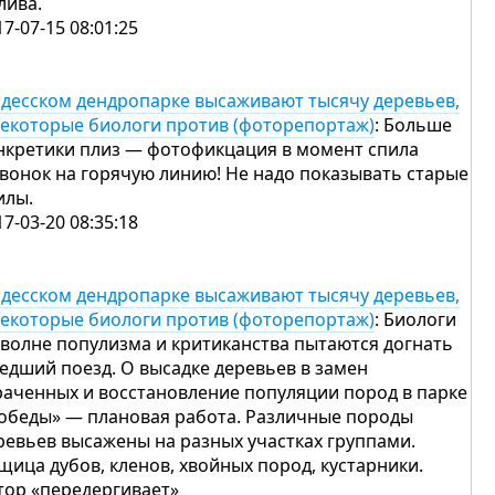
лива.
17-07-15 08:01:25
одесском дендропарке высаживают тысячу деревьев,
некоторые биологи против (фоторепортаж)
: Больше
нкретики плиз — фотофикцация в момент спила
звонок на горячую линию! Не надо показывать старые
илы.
17-03-20 08:35:18
одесском дендропарке высаживают тысячу деревьев,
некоторые биологи против (фоторепортаж)
: Биологи
 волне популизма и критиканства пытаются догнать
едший поезд. О высадке деревьев в замен
раченных и восстановление популяции пород в парке
обеды» — плановая работа. Различные породы
ревьев высажены на разных участках группами.
щица дубов, кленов, хвойных пород, кустарники.
тор «передергивает»