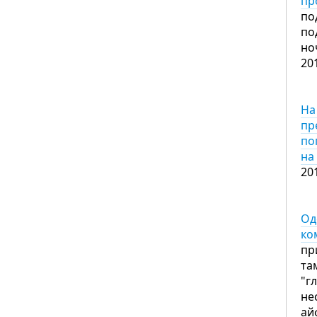
пр
по
по
но
20
На
пр
по
на
20
Од
ко
пр
та
"г
не
ай