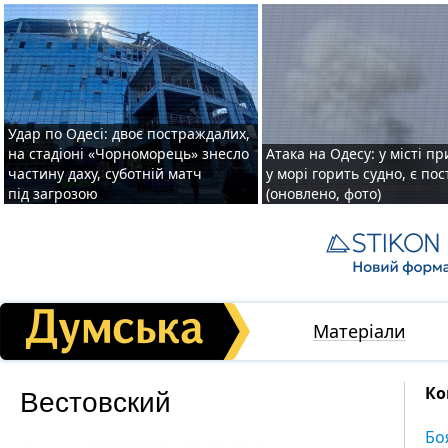
Удар по Одесі: двоє постраждалих,
на стадіоні «Чорноморець» знесло
Атака на Одесу: у місті пр
частину даху, суботній матч
у морі горить судно, є по
під загрозою
(оновлено, фото)
Матеріали
Вестовский
Ко
Бо