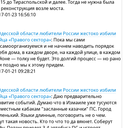
 15 до Тираспольской и далее. Тогда не нужна была
 реконструкция возле моста.
17-01-23 16:56:10
Одесской области любители России жестоко избили
йца «Правого сектора»
: Пока мы сами
 самоорганизуемся и не начнем наводить порядок
себя дома, в каждом дворе, на каждой улице, в каждом
йоне — толку не будет. Это долгий процесс — но рано
и поздно мы к этому придем.
17-01-21 09:28:21
Одесской области любители России жестоко избили
йца «Правого сектора»
: Даю предварительно
звитие событий. Думаю что в Измаиле уже тусуются
 местным кабакам "засланные казачки" ПС. Город
ленький. Языки длинные, поговорить не о чем.
тут такая новость. Кто то что то да вякнет. Соберут
фу. Потом приедет 3-4 автобуса ПС и устроят