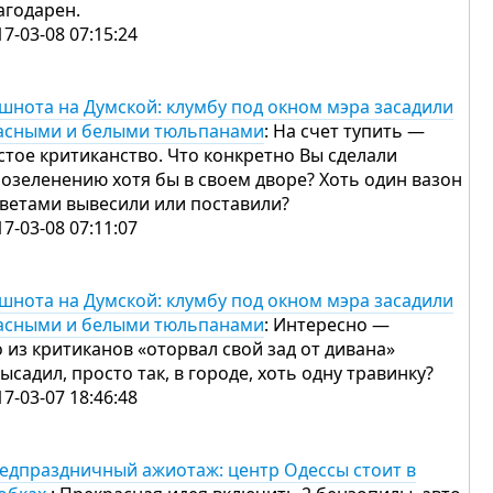
агодарен.
17-03-08 07:15:24
шнота на Думской: клумбу под окном мэра засадили
асными и белыми тюльпанами
: На счет тупить —
стое критиканство. Что конкретно Вы сделали
 озеленению хотя бы в своем дворе? Хоть один вазон
цветами вывесили или поставили?
17-03-08 07:11:07
шнота на Думской: клумбу под окном мэра засадили
асными и белыми тюльпанами
: Интересно —
о из критиканов «оторвал свой зад от дивана»
высадил, просто так, в городе, хоть одну травинку?
17-03-07 18:46:48
едпраздничный ажиотаж: центр Одессы стоит в