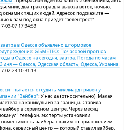
обках
: Прекрасная идея включить 2 бензопилы, авто
дъемник, два трактора для вывоза веток, ночью,
д окнами спящих людей. Адресок подскажите —
чью к вам под окна приедет "зелентрест"
17-03-07 17:34:53
 завтра в Одессе объявлено штормовое
едупреждение
:
GISMETEO: Почасовой прогноз
годы в Одессе на сегодня, завтра. Погода по часам
 3 дня — Одесса, Одесская область, Одесса, Украина.
17-02-23 10:31:13
ессит пытается отсудить миллиард гривен у
мпании "Вайбер"
: У нас да (относительно). Малая
илетела на каникулы из за границы. Ставила
м вайбер в сервисном центре. Через месяц
люканул" телефон. эксперты установили
совместимость ваибера с каким то приложением
фона. сервисный центр — который ставил вайбер,