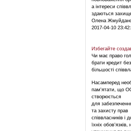
а інтереси співв
здаються захищ
Олена Жмуйда
2017-04-10 23:42
Избегайте созд
Чи має право го
брати кредит без
більшості співвл
Насамперед необ
пам’ятати, що 
створюється
для забезпеченн
та захисту прав
співвласників і 
їхніх обов’язків,