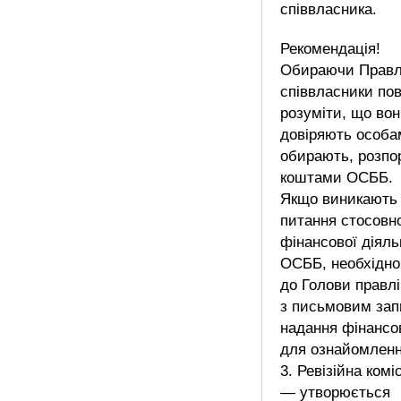
співвласника.
Рекомендація!
Обираючи Правл
співвласники пов
розуміти, що во
довіряють особа
обирають, розпо
коштами ОСББ.
Якщо виникають 
питання стосовн
фінансової діяль
ОСББ, необхідно
до Голови правл
з письмовим за
надання фінансов
для ознайомленн
3. Ревізійна коміс
— утворюється