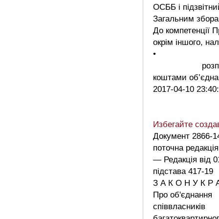
ОСББ і підзвітни
Загальним збора
До компетенції П
окрім іншого, нал
•
розпоряд
коштами об’єд
2017-04-10 23:40
Избегайте созд
Документ 2866-1
поточна редакція
— Редакція від 0
підстава 417-19
З А К О Н У К Р 
Про об'єднання
співвласників
багатоквартирно