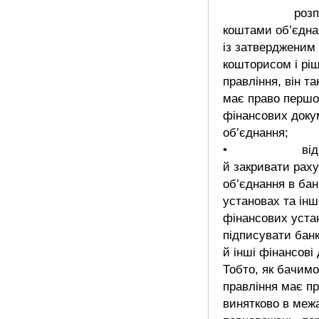
розпоряд
коштами об’єдна
із затвердженим
кошторисом і рі
правління, він та
має право першо
фінансових доку
об’єднання;
• відкри
й закривати рах
об’єднання в бан
установах та ін
фінансових уста
підписувати банк
й інші фінансові
Тобто, як бачимо
правління має пр
винятково в меж