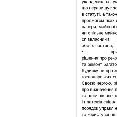
укладених на су
що перевищує з
в статуті, а тако
предметом яких є
папери, майнові 
чи спільне майн
співвласників
або їх частина;
• прийн
рішення про рек
та ремонт багат
будинку чи про 
господарських с
Своєю чергою, р
про визначення п
та розмірів внеск
і платежів співвл
порядок управлі
та користування