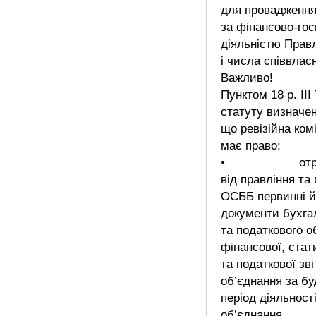
для провадження
за фінансово-го
діяльністю Прав
і числа співвласн
Важливо!
Пунктом 18 р. III
статуту визначен
що ревізійна комі
має право:
• отрим
від правління та 
ОСББ первинні й
документи бухга
та податкового об
фінансової, стат
та податкової зві
об’єднання за бу
період діяльност
об’єднання,