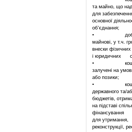
та майно, що на
для забезпеченн
основної діяльно
об’єднання;
• добров
майнові, у т.ч. г
внески фізичних
і юридичних о
• кошт
залучені на умов
або позики;
• кош
державного та/аб
бюджетів, отрим
на підставі спіль
фінансування
для утримання,
реконструкції, ре