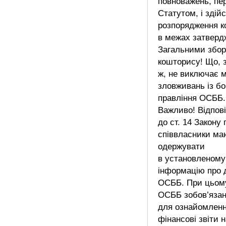
повноважень, пе
Статутом, і здій
розпорядження 
в межах затверд
Загальними збо
кошторису! Що, з
ж, не виключає 
зловживань із бо
правління ОСББ.
Важливо! Відпов
до ст. 14 Закону
співвласники ма
одержувати
в установленому
інформацію про 
ОСББ. При цьом
ОСББ зобов’язан
для ознайомлення
фінансові звіти 