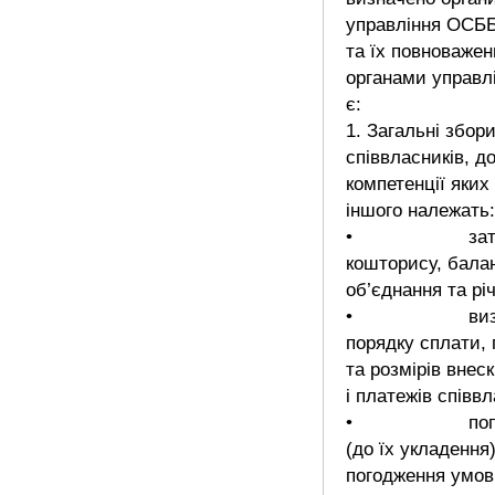
управління ОСБ
та їх повноважен
органами управл
є:
1. Загальні збор
співвласників, д
компетенції яких
іншого належать:
• затвер
кошторису, бала
об’єднання та річ
• визнач
порядку сплати, 
та розмірів внеск
і платежів співвл
• попер
(до їх укладення
погодження умов 