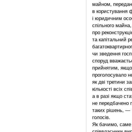
майном, передан
в користування 
і юридичним ос
спільного майна,
про реконструкц
та капітальний р
багатоквартирно
чи зведення гос
споруд вважаєть
прийнятим, якщо
проголосувало н
як дві третини за
кількості всіх сп
а в разі якщо ст
не передбачено 
таких рішень, —
голосів.
Як бачимо, саме
співвласники ви