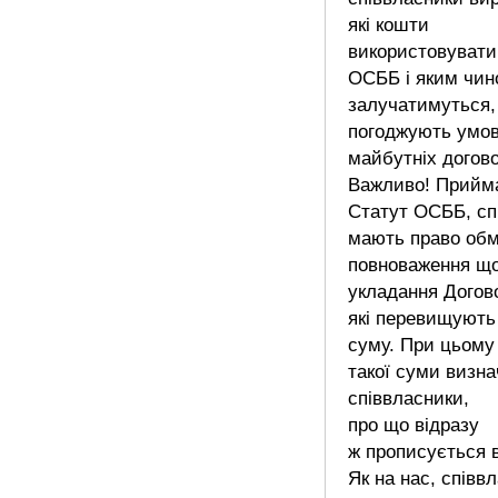
які кошти
використовуват
ОСББ і яким чин
залучатимуться,
погоджують умо
майбутніх догово
Важливо! Прийм
Статут ОСББ, сп
мають право об
повноваження щ
укладання Догово
які перевищують
суму. При цьому
такої суми визн
співвласники,
про що відразу
ж прописується в
Як на нас, співв