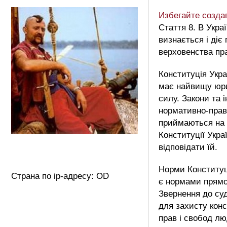
Избегайте созд
Стаття 8. В Украї
визнається і діє
верховенства пр
Конституція Укра
має найвищу юр
силу. Закони та і
нормативно-прав
приймаються на 
Конституції Украї
відповідати їй.
Норми Конституц
Страна по ip-адресу: OD
є нормами прямої
Звернення до су
для захисту кон
прав і свобод л