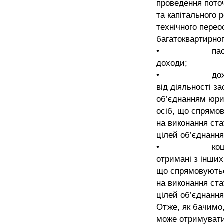
проведення пото
та капітального 
технічного пере
багатоквартирног
• пасив
доходи;
• дохо
від діяльності з
об’єднанням юр
осіб, що спрямо
на виконання ст
цілей об’єднання
• кошт
отримані з інших
що спрямовують
на виконання ст
цілей об’єднання
Отже, як бачимо
може отримувати