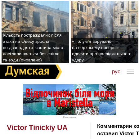
Кількість постраждалих після
атаки на Одесу зросла
«Полум'я вирувало
до дванадцяти: частина міста
на верхньому поверсі»:
досі залишається без світла
одесити про наслідки нічного
та води (оновлено)
удару
рус
Реклама
Комментарии к
Victor Tinickiy UA
оставил Victor T