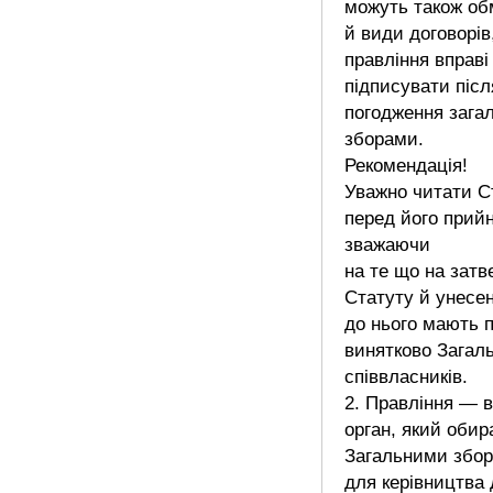
можуть також о
й види договорів,
правління вправі
підписувати післ
погодження зага
зборами.
Рекомендація!
Уважно читати 
перед його прий
зважаючи
на те що на зат
Статуту й унесен
до нього мають 
винятково Загаль
співвласників.
2. Правління — 
орган, який обир
Загальними збо
для керівництва 