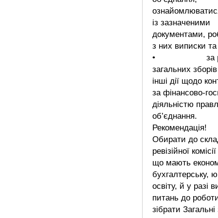
ознайомлюватис
із зазначеними
документами, ро
з них виписки та 
• за ріш
загальних зборі
інші дії щодо ко
за фінансово-го
діяльністю правл
об’єднання.
Рекомендація!
Обирати до скла
ревізійної комісії
що мають економ
бухгалтерську, 
освіту, й у разі 
питань до робот
зібрати Загальні