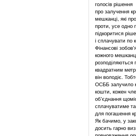
голосів рішення
про залучення кр
мешканці, які пр
проти, усе одно 
підкоритися ріш
і сплачувати по 
Фінансові зобов’
кожного мешканц
розподіляються 
квадратним метр
він володіє. Тоб
ОСББ залучило к
кошти, кожен чл
об’єднання щомі
сплачуватиме та
для погашення к
Як бачимо, у зак
досить гарно виз
повноваження ор