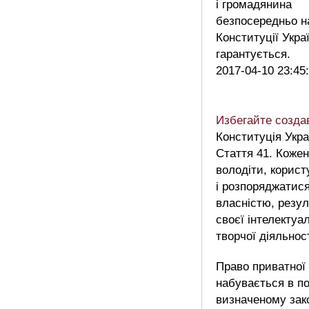
і громадянина
безпосередньо на
Конституції Укра
гарантується.
2017-04-10 23:45
Избегайте созд
Конституція Укра
Стаття 41. Коже
володіти, корист
і розпоряджатис
власністю, резу
своєї інтелектуал
творчої діяльност
Право приватної
набувається в по
визначеному зак