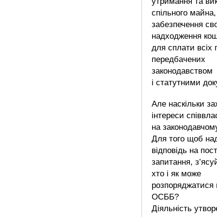
утримання та ви
спільного майна,
забезпечення св
надходження кош
для сплати всіх 
передбачених
законодавством
і статутними до
Але наскільки з
інтереси співвла
на законодавчому
Для того щоб на
відповідь на пос
запитання, з’ясу
хто і як може
розпоряджатися
ОСББ?
Діяльність утво