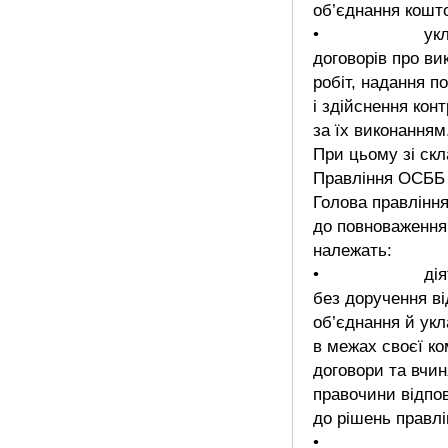
об’єднання кошт
• уклад
договорів про ви
робіт, надання п
і здійснення кон
за їх виконанням
При цьому зі скл
Правління ОСББ
Голова правління
до повноваження
належать:
• діят
без доручення ві
об’єднання й ук
в межах своєї ко
договори та вчин
правочини відпо
до рішень правлі
•