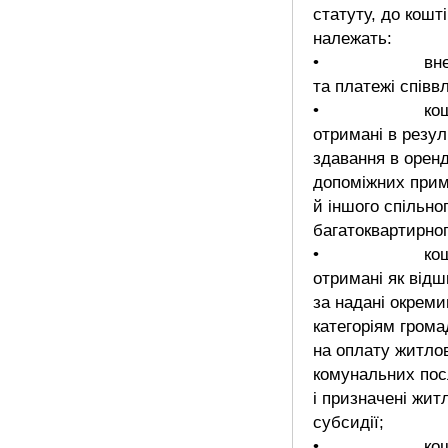
статуту, до кош
належать:
• внес
та платежі співв
• кошт
отримані в резул
здавання в орен
допоміжних при
й іншого спільно
багатоквартирног
• кошт
отримані як від
за надані окрем
категоріям грома
на оплату житло
комунальних пос
і призначені жит
субсидії;
• кош