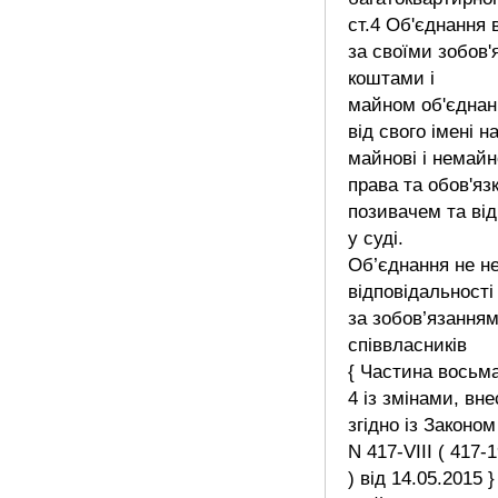
ст.4 Об'єднання 
за своїми зобов
коштами і
майном об'єднан
від свого імені н
майнові і немайн
права та обов'яз
позивачем та ві
у суді.
Об’єднання не н
відповідальності
за зобов’язання
співвласників
{ Частина восьма
4 із змінами, вн
згідно із Законом
N 417-VIII ( 417-
) від 14.05.2015 }