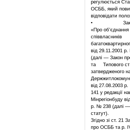
регулюється Ста
ОСББ, який пови
відповідати пол
• Закону 
«Про об’єднання
співвласників
багатоквартирно
від 29.11.2001 р.
(далі ― Закон п
та Типового ста
затвердженого н
Держжитлокомун
від 27.08.2003 р
141 у редакції на
Мінрегіонбуду ві
р. № 238 (далі 
статут).
Згідно зі ст. 21 З
про ОСББ та р. I