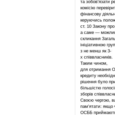
та зобов’язати р
комісію перевіри
фінансову діяль
керуючись поло
ст. 10 Закону пр
а саме — можлив
скликання Загаль
ініціативною гру
з не менш як 3-
х співвласників.
Таким чином,
для отримання 
кредиту необхідн
рішення було пр
більшістю голос
зборів співвласни
Своєю чергою, в
пам’ятати: якщо
ОСББ приймають