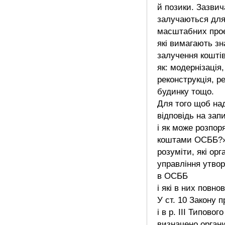
й позики. Зазви
залучаються для 
масштабних прое
які вимагають зн
залучення коштів
як: модернізація,
реконструкція, р
будинку тощо.
Для того щоб на
відповідь на зап
і як може розпо
коштами ОСББ?»
розуміти, які орг
управління утво
в ОСББ
і які в них повно
У ст. 10 Закону 
і в р. III Типовог
визначено орган