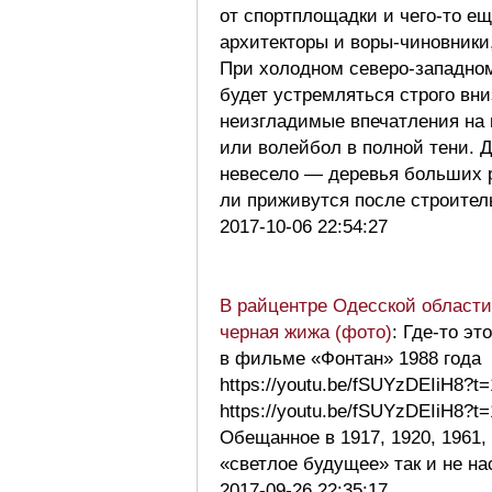
от спортплощадки и чего-то е
архитекторы и воры-чиновники
При холодном северо-западном
будет устремляться строго вни
неизгладимые впечатления на
или волейбол в полной тени. Д
невесело — деревья больших 
ли приживутся после строите
2017-10-06 22:54:27
В райцентре Одесской области
черная жижа (фото)
: Где-то э
в фильме «Фонтан» 1988 года
https://youtu.be/fSUYzDEIiH8?t
https://youtu.be/fSUYzDEIiH8?t
Обещанное в 1917, 1920, 1961, 
«светлое будущее» так и не н
2017-09-26 22:35:17