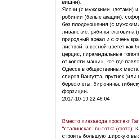
вишни).
Ясени (с мужскими цветами) и
робинии (белые акации), соф
без плодоношения (с мужскими
ливанские, рябины глоговина (
природный ареал и с очень кр
листвой, а весной цветёт как б
церцис, пирамидальные тополя
от копоти машин, кое-где павл
Одессе в общественных местах
спирея Вангутта, прутняк (или
бересклеты, бирючины, гибиск
форзиции.
2017-10-19 22:46:04
Вместо пивзавода проспект Гаг
"сталинская" высотка (фото)
: 
строить большую широкую выс