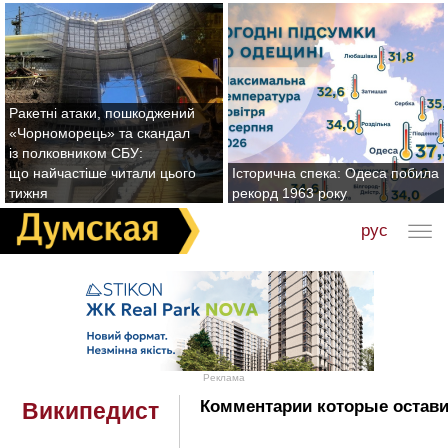
Ракетні атаки, пошкоджений
«Чорноморець» та скандал
із полковником СБУ:
що найчастіше читали цього
Історична спека: Одеса побила
тижня
рекорд 1963 року
рус
Реклама
Комментарии которые остави
Википедист