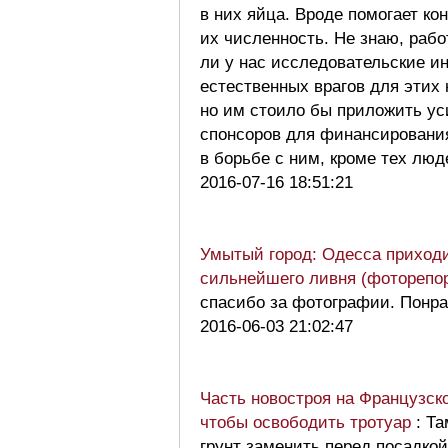
в них яйца. Вроде помогает ко
их численность. Не знаю, раб
ли у нас исследовательские и
естественных врагов для этих
но им стоило бы приложить ус
спонсоров для финансирования,
в борьбе с ним, кроме тех люд
2016-07-16 18:51:21
Умытый город: Одесса приходи
сильнейшего ливня (фоторепо
спасибо за фотографии. Понр
2016-06-03 21:02:47
Часть новостроя на Французск
чтобы освободить тротуар
: Т
грунт заменить перед посадкой