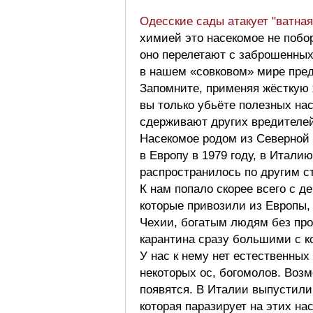
Одесские сады атакует "ватная
химией это насекомое не поборо
оно перелетают с заброшенных
в нашем «совковом» мире пред
Запомните, применяя жёсткую 
вы только убьёте полезных на
сдерживают других вредителе
Насекомое родом из Северной
в Европу в 1979 году, в Итали
распространилось по другим с
К нам попало скорее всего с д
которые привозили из Европы, 
Чехии, богатым людям без про
карантина сразу большими с к
У нас к нему нет естественных 
некоторых ос, богомолов. Возм
появятся. В Италии выпустили
которая паразирует на этих на