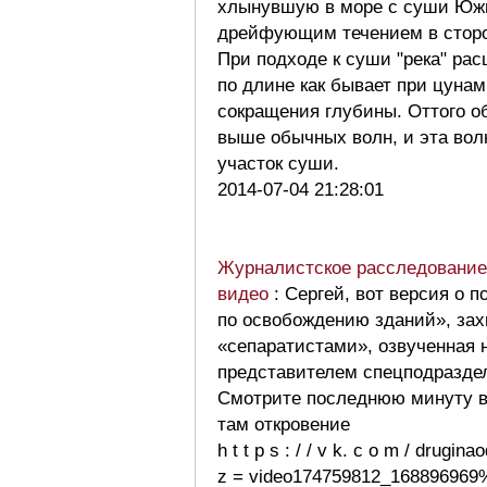
хлынувшую в море с суши Южн
дрейфующим течением в сторо
При подходе к суши "река" ра
по длине как бывает при цунам
сокращения глубины. Оттого о
выше обычных волн, и эта вол
участок суши.
2014-07-04 21:28:01
Журналистское расследование 
видео
: Сергей, вот версия о 
по освобождению зданий», за
«сепаратистами», озвученная 
представителем спецподразде
Смотрите последнюю минуту 
там откровение
h t t p s : / / v k. c o m / drugin
z = video174759812_168896969