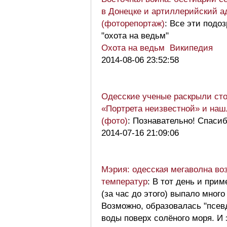
в Донецке и артиллерийский а
(фоторепортаж)
: Все эти подо
"охота на ведьм"
Охота на ведьм Википедия
2014-08-06 23:52:58
Одесские ученые раскрыли ст
«Портрета неизвестной» и наш
(фото)
: Познавательно! Спасиб
2014-07-16 21:09:06
Мэрия: одесская мегаволна воз
температур
: В тот день и прим
(за час до этого) выпало мног
Возможно, образовалась "псев
воды поверх солёного моря. И 