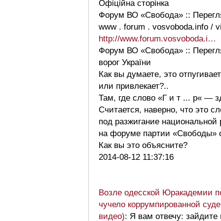
Офіційна сторінка
Форум ВО «Свобода» :: Перегл
www . forum . vosvoboda.info / 
http://www.forum.vosvoboda.i…
Форум ВО «Свобода» :: Перегл
ворог України
Как вы думаете, это отпугивае
или привлекает?..
Там, где слово «Г и т ... р« — 
Считается, наверно, что это с
под разжигание национальной 
на форуме партии «Свободы» о
Как вы это объясните?
2014-08-12 11:37:16
Возле одесской Юракадемии п
чучело коррумпированной суде
видео)
: Я вам отвечу: зайдит