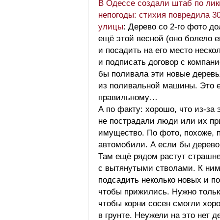
В Одессе создали штаб по ли
непогоды: стихия повредила 3
улицы
: Дерево со 2-го фото 
ещё этой весной (оно болело 
и посадить на его место неск
и подписать договор с компани
бы поливала эти новые деревь
из поливальной машины. Это 
правильному…
А по факту: хорошо, что из-за 
не пострадали люди или их пр
имущество. По фото, похоже, 
автомобили. А если бы дерев
Там ещё рядом растут страшн
с вытянутыми стволами. К ним
подсадить неколько новых и по
чтобы прижились. Нужно тольк
чтобы корни сосен смогли хор
в грунте. Неужели на это нет д