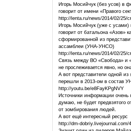
Игорь Мосийчук (без усов) в ф
говорит от имени «Правого сек
http://lenta.ru/news/2014/02/25/c
Игорь Мосийчук (уже с усами) 
говорит от батальона «Азов» ка
сформированной из представи
ассамблеи (УНА-УНСО)
http://lenta.ru/news/2014/02/25/c
Связь между ВО «Свобода» и 
не прослеживается явно, но она
А вот представители одной из
перешли в 2013-ом в состав 
http://youtu.be/e8FayKPgNVY
Источники информации очень п
думаю, не будет предвзятого 
от зомбирования людей.
А вот ещё интересный ресурс
http://dm-dobriy.livejournal.com/
Значит один из лидеров Майдан