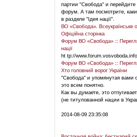
партии "Свобода" и перейдите
форум. А там посмотрите, как
в разделе "Ідея нації".
ВО «Свобода». Всеукраїнське 
Офіційна сторінка
Форум ВО «Свобода» :: Перег
нації
ht tp://www.forum.vosvoboda.inf
Форум ВО «Свобода» :: Перег
Хто головний ворог України
"Свобода" и упомянутая вами 
это всем понятно.
Как вы думаете, это отпугивае
(не титулованной нации в Укра
2014-08-09 23:35:08
Восточная война: бестиарий с