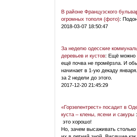
В районе Французского бульва
огромных тополя (фото)
: Подон
2018-03-07 18:50:47
За неделю одесские коммунал
деревьев и кустов
: Ещё можно
ещё почва не промёрзла. И об
начинает в 1-ую декаду января
за 2 недели до этого.
2017-12-20 21:45:29
«Горзелентрест» посадит в Од
куста – клены, ясени и сакуры
это хорошо!
Но, зачем высаживать столько 
их в летний зной. Висящие как