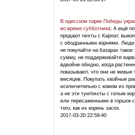
В одесском парке Победы укра
во время субботника
: А ещё п
продают пихты с Карпат, выко
с ободранными корнями. Люди,
не покупайте на базарах тако
сумму, не поддерживайте варв
вдвойне обидно, когда растени
показывают, что они не живые 
месяцев. Покупать хвойные ра
исключительно с комом из про
а не эти туи/пихты с голым ко
или пересаженными в горшок с
того, как их корень засох.
2017-03-20 22:59:40