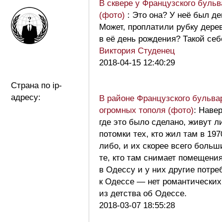
В сквере у Французского бульв
(фото)
: Это она? У неё был д
Может, проплатили рубку дерев
в её день рождения? Такой себ
Виктория Студенец
2018-04-15 12:40:29
Страна по ip-
адресу:
В районе Французского бульва
огромных тополя (фото)
: Навер
где это было сделано, живут л
потомки тех, кто жил там в 197
либо, и их скорее всего больш
те, кто там снимает помещения
в Одессу и у них другие потр
к Одессе — нет романтически
из детства об Одессе.
2018-03-07 18:55:28