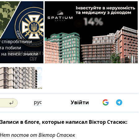
 співробітники
та побили
на пенсії: зникли
рус
Увійти
Записи в блоге, которые написал Віктор Стасюк:
Нет постов от Віктор Стасюк