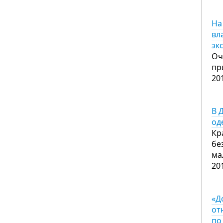
На
вл
эк
Оч
пр
20
В 
од
Кр
бе
ма
20
«Д
от
по