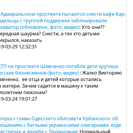
 Адмиральском проспекте пытаются снести кафе-бар:
адельцы с группой поддержки заблокировали
скаватор (обновлено, фото, видео)
: Кто они??
ередная шаурма? Снести, а тех хто детьми
икрылся, наказать
19-03-29 12:32:31
ДТП на проспекте Шевченко погибли дети крупных
есских бизнесменов (фото, видео)
: Жалко Викторию
авченко, ее отца и детей которые остались
з матери. Зачем садится в машину к таким
лолетним пижонам?
19-03-24 19:01:27
опрос» главы Одесского облсовета Урбанского: об
ношениях с беглыми украинскими олигархами, езде
 встречке и дружбе с Трухановым
: Нормальный