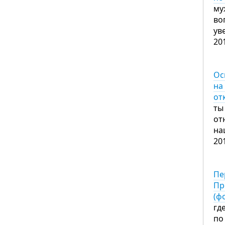
му
во
ув
20
Ос
на
от
ты
от
на
20
Пе
Пр
(ф
гд
по