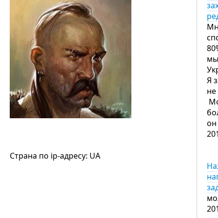
за
ре
Мн
сп
80
мы
Ук
Я 
не
Мо
бо
он
20
Страна по ip-адресу: UA
На
на
за
мо
20