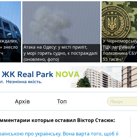
раждалих,
У Чорноморську
» знесло
Атака на Одесу: у місті приліт,
ТЦК затримали 
тч
у морі горить судно, є постраждалі
полковника СБУ 
(оновлено, фото)
55 тисяч?
Архів
Топ
мментарии которые оставил Віктор Стасюк:
раїнською про українську. Вона варта того, щоб її