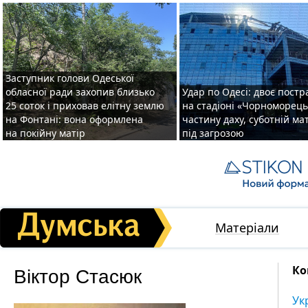
Заступник голови Одеської
обласної ради захопив близько
Удар по Одесі: двоє пост
25 соток і приховав елітну землю
на стадіоні «Чорноморець
на Фонтані: вона оформлена
частину даху, суботній ма
на покійну матір
під загрозою
Матеріали
Віктор Стасюк
Ко
Ук