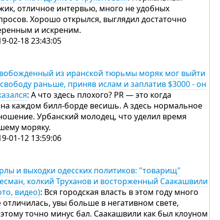
жик, отличное интервью, много не удобных
просов. Хорошо открылся, выглядил достаточно
еренным и искреним.
19-02-18 23:43:05
вобожденный из иранской тюрьмы моряк мог выйти
 свободу раньше, приняв ислам и заплатив $3000 - он
казался
: А что здесь плохого? PR — это когда
 на каждом билл-борде весишь. А здесь нормальное
ношение. Урбанский молодец, что уделил время
шему моряку.
19-01-12 13:59:06
рлы и выходки одесских политиков: "товарищ"
есман, колкий Труханов и восторженный Саакашвили
ото, видео)
: Вся городская власть в этом году много
е отличилась, увы больше в негативном свете,
 этому точно минус бал. Саакашвили как был клоуном