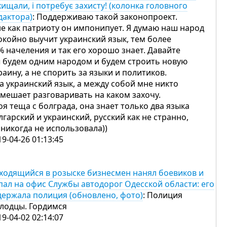
хищали, і потребує захисту! (колонка головного
дактора)
: Поддерживаю такой законопроект.
е как патриоту он импонипует. Я думаю наш народ
окойно выучит украинский язык, тем более
% начеления и так его хорошо знает. Давайте
 будем одним народом и будем строить новую
раину, а не спорить за языки и политиков.
за украинский язык, а между собой мне никто
 мешает разговаривать на каком захочу.
я теща с болграда, она знает только два языка
лгарский и украинский, русский как не странно,
 никогда не использовала))
19-04-26 01:13:45
ходящийся в розыске бизнесмен нанял боевиков и
пал на офис Службы автодорог Одесской области: его
держала полиция (обновлено, фото)
: Полиция
лодцы. Гордимся
19-04-02 02:14:07