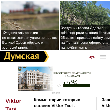
Заступник голови Одеської
«Жодних альтернатив
обласної ради захопив близьк
не з'явиться»: як удари по портах
25 соток і приховав елітну зе
Великої Одеси обрушили
на Фонтані: вона оформлена
зерновий ринок
на покійну матір
рус
Реклама
Комментарии которые
Зап
Viktor
оставил Viktor Tsoi :
Vikt
Tsoi