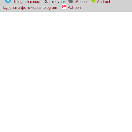
Telegram-канал
Застосунок:
iPhone
Android
Надіслати фото через telegram
Patreon