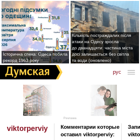
Кількість постраждалих після
атаки на Одесу зросла
до дванадцяти: частина міста
Історична спека: Одеса побила
досі залишається без світла
рекорд 1963 року
та води (оновлено)
рус
Реклама
Комментарии которые
Запи
viktorperviy
оставил viktorperviy:
vikto