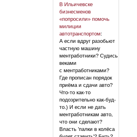
В Ильичевске
бизнесменов
«попросили» помочь
милиции
автотранспортом
:
А если вдруг разобьют
частную машину
ментработники? Судись
веками
с ментработниками?
Где прописан порядок
приёма и сдачи авто?
Что-то как-то
подозрительно как-буд-
то.) И если не дать
ментработникам авто,
что они сделают?
Власть 'палки в колёса
будет ставить'? Бить?