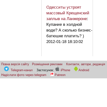
Одесситы устроят
массовый Крещенский
заплыв на Ланжероне
:
Купание в холдной
воде? А сколько бизнес-
батюшке платить? )
2012-01-18 18:10:02
Повна версія сайту
Розміщення реклами
Контакти, автори, редакція
Telegram-канал
Застосунок:
iPhone
Android
Надіслати фото через telegram
Patreon