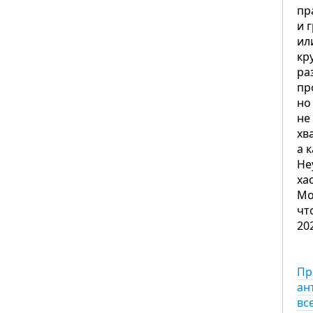
пр
и 
ил
кр
ра
пр
но
не
хв
а 
Не
ха
Мо
чт
20
Пр
ан
вс