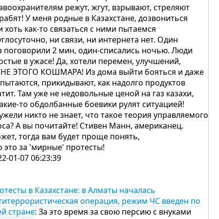
авоохранителям режут, жгут, взрывают, стреляют
грабят! У меня родные в Казахстане, дозвониться
и хоть как-то связаться с ними пытаемся
углосуточно, ни связи, ни интернета нет. Один
з поговорили 2 мин, один-списались ночью. Люди
остые в ужасе! Да, хотели перемен, улучшений,
 НЕ ЭТОГО КОШМАРА! Из дома выйти бояться и даже
 пытаются, прикидывают, как надолго продуктов
атит. Там уже не недовольные ценой на газ казахи,
какие-то обдолбанные боевики рулят ситуацией!
ужели никто не знает, что такое теория управляемого
оса? А вы почитайте! Стивен Манн, американец.
жет, тогда вам будет проще понять,
о это за 'мирные' протесты!
22-01-07 06:23:39
отесты в Казахстане: в Алматы началась
титеррористическая операция, режим ЧС введен по
ей стране
: За это время за свою персию с внуками