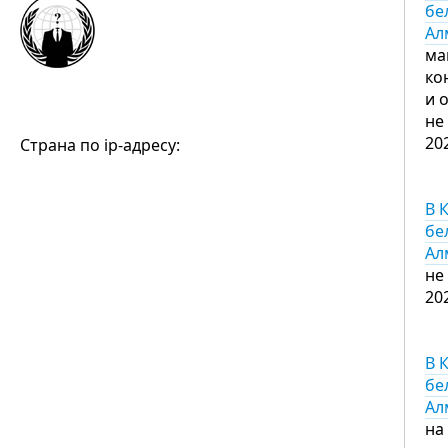
бе
Ал
ма
ко
и 
не
20
Страна по ip-адресу:
В 
бе
Ал
не
20
В 
бе
Ал
на