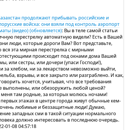
Казахстан продолжают прибывать российские и
лорусские войска: они взяли под контроль аэропорт
маты (видео) (обновляется)
: Вы в теле самой статьи
ичную перестрелку автоматную видели? Есть в Вашей
зни люди, которые дороги Вам? Вот представьте,
о вся эта мирная перестрелка с мирными
отестующими происходит под окнами дома Вашей
мы, или сестры, или дочери (упаси Господи!),
ни за хлебом, ни за лекарством невозможно выйти,
рельба, взрывы, и все закрыто или разграблено. И как,
говорить хочется, учитывая, что все требования
е выполнены, или обезоружить любой ценой?
у меня там родные, за которых молюсь ночами!
 первых этажах в центре города живут обычные кем-
 очень любимые и беззащитные люди! Думаю,
ение западных сми в такой ситуации нормального
ловека должно интересовать в последнюю очередь.
22-01-08 04:57:18