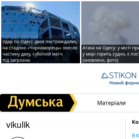
Удар по Одесі: двоє постраждалих,
на стадіоні «Чорноморець» знесло
Атака на Одесу: у місті пр
частину даху, суботній матч
у морі горить судно, є по
під загрозою
(оновлено, фото)
Матеріали
vikulik
Ко
В 