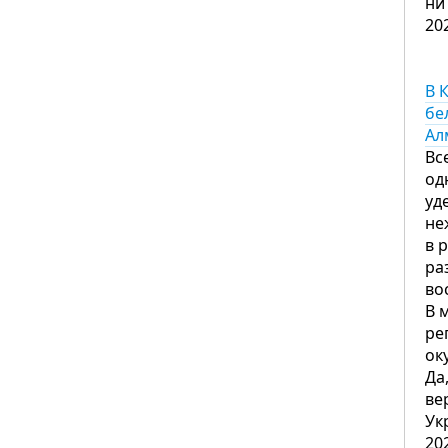
ни
20
В 
бе
Ал
Вс
од
уд
не
в 
ра
во
В 
ре
ок
Да
ве
Ук
20