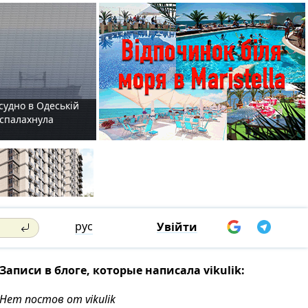
судно в Одеській
і спалахнула
рус
Увійти
Записи в блоге, которые написала vikulik:
Нет постов от vikulik