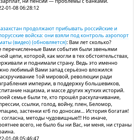
 зарплат, ни пенсий — проблемы с банками.
22-01-08 06:28:12
Казахстан продолжают прибывать российские и
лорусские войска: они взяли под контроль аэропорт
маты (видео) (обновляется)
: Вам лет сколько?
е перечисленные Вами события были звеньями
ной цепи, которой, как могли в тех обстоятельствах,
ерживали и поднимали страну. Ведь это именно
жно любимый Вами запад серьёзно вложился
раскручивание 1ой мировой, революции ради
зграбления империи, в поддержку большевиков,
спитание нацизма, и массе других жутких историй.
моей семье были те, кто прошёл раскулачивание,
прессии, ссылки, голод, войну, плен, Беломор,
упацию, застенки кгб по доносам… История богатая!
, согласна, методы чудовищные!!! Но иначе,
роятнее всего, не было бы ни Вас, ни меня, ни страны
раина.
22-01-08 05:46:47