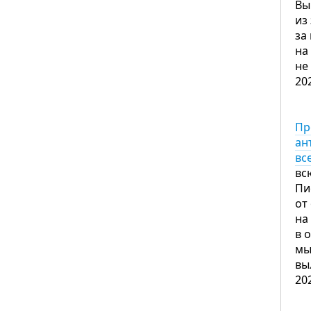
Вы
из
за
на
не
20
Пр
ан
вс
вс
Пи
от
на
в 
мы
вы
20