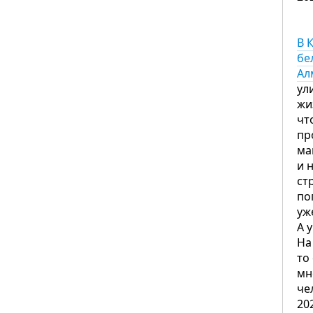
В 
бе
Ал
ул
жи
чт
пр
ма
и 
ст
по
уж
А 
На
то
мн
че
20