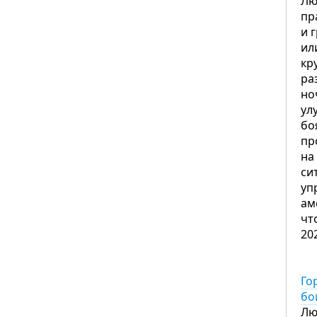
Лю
пр
и 
ил
кр
ра
но
ул
бо
пр
на
си
уп
ам
чт
20
Го
бо
Лю