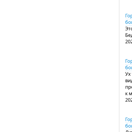
Го
бо
Эт
Бе
20
Го
бо
Ух
ви
пр
к 
20
Го
бо