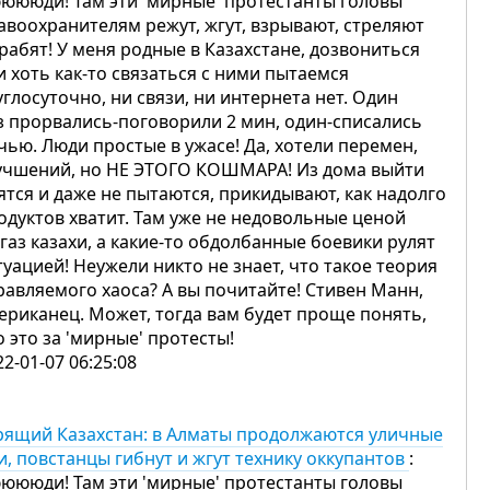
юююди! Там эти 'мирные' протестанты головы
авоохранителям режут, жгут, взрывают, стреляют
грабят! У меня родные в Казахстане, дозвониться
и хоть как-то связаться с ними пытаемся
углосуточно, ни связи, ни интернета нет. Один
з прорвались-поговорили 2 мин, один-списались
чью. Люди простые в ужасе! Да, хотели перемен,
учшений, но НЕ ЭТОГО КОШМАРА! Из дома выйти
ятся и даже не пытаются, прикидывают, как надолго
одуктов хватит. Там уже не недовольные ценой
 газ казахи, а какие-то обдолбанные боевики рулят
туацией! Неужели никто не знает, что такое теория
равляемого хаоса? А вы почитайте! Стивен Манн,
ериканец. Может, тогда вам будет проще понять,
о это за 'мирные' протесты!
22-01-07 06:25:08
рящий Казахстан: в Алматы продолжаются уличные
и, повстанцы гибнут и жгут технику оккупантов
:
юююди! Там эти 'мирные' протестанты головы