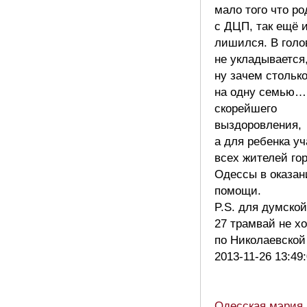
мало того что р
с ДЦП, так ещё 
лишился. В голо
не укладывается
ну зачем столько
на одну семью…
скорейшего
выздоровления,
а для ребенка у
всех жителей го
Одессы в оказан
помощи.
P.S. для думской
27 трамвай не х
по Николаевской
2013-11-26 13:49
Одесская мэрия