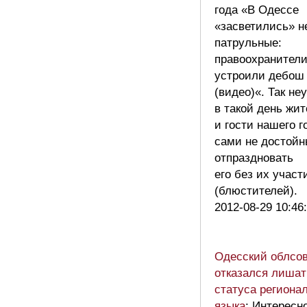
года «В Одессе
«засветились» н
патрульные:
правоохранител
устроили дебош 
(видео)«. Так не
в такой день жи
и гости нашего г
сами не достойн
отпраздновать
его без их участ
(блюстителей).
2012-08-29 10:46
Одесский облсов
отказался лишат
статуса региона
языка
: Интересно