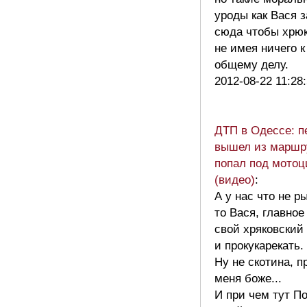
уроды как Вася 
сюда чтобы хрю
не имея ничего 
общему делу.
2012-08-22 11:28
ДТП в Одессе: 
вышел из маршр
попал под мотоц
(видео)
:
А у нас что не р
то Вася, главное
свой хряковский 
и прокукарекать.
Ну не скотина, п
меня боже...
И при чем тут П