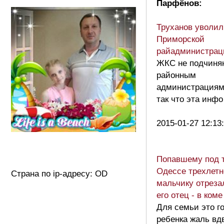
Парфёнов:
Труханов уволил
Приморской
райадминистрац
ЖКС не подчиня
районным
администрациям
так что эта инфо
2015-01-27 12:13
Попавшему под 
Одессе трехлет
Страна по ip-адресу: OD
мальчику отрезал
его отец - в ком
Для семьи это го
ребенка жаль вд