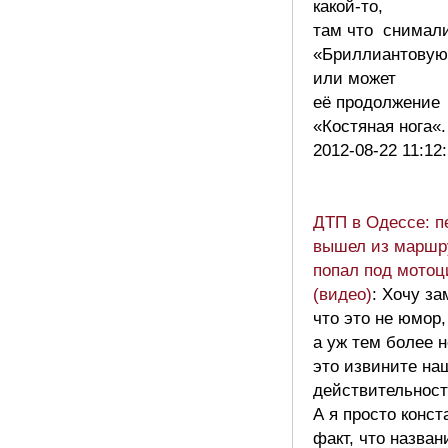
какой-то,
там что снимал
«Бриллиантовую
или может
её продолжение
«Костяная нога«
2012-08-22 11:12
ДТП в Одессе: 
вышел из маршр
попал под мотоц
(видео)
: Хочу за
что это не юмор,
а уж тем более н
это извините на
действительност
А я просто конс
факт, что назван