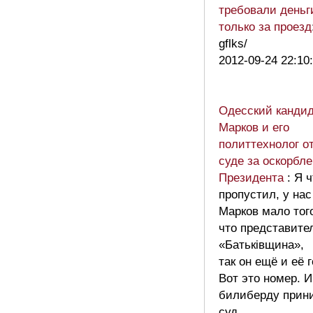
требовали деньг
только за проезд
gflks/
2012-09-24 22:10
Одесский канди
Марков и его
политтехнолог от
суде за оскорбл
Президента
: Я 
пропустил, у нас
Марков мало тог
что представите
«Батьківщина»,
так он ещё и её 
Вот это номер. И
билиберду прин
суд.