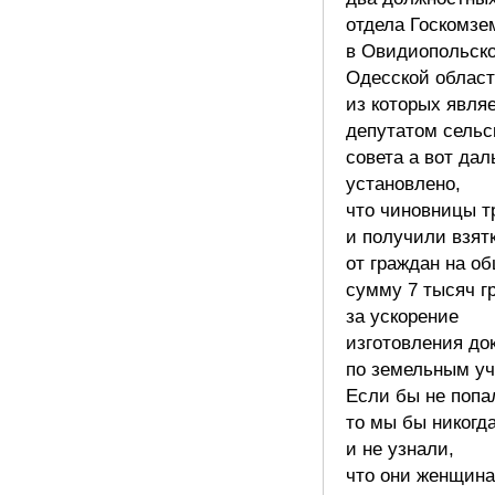
отдела Госкомзе
в Овидиопольск
Одесской област
из которых явля
депутатом сельс
совета а вот да
установлено,
что чиновницы т
и получили взят
от граждан на о
сумму 7 тысяч г
за ускорение
изготовления до
по земельным уч
Если бы не попа
то мы бы никогд
и не узнали,
что они женщина