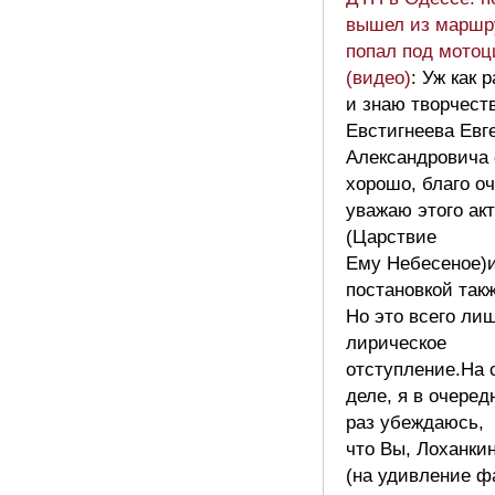
вышел из маршр
попал под мотоц
(видео)
: Уж как р
и знаю творчест
Евстигнеева Евг
Александровича 
хорошо, благо о
уважаю этого ак
(Царствие
Ему Небесеное)и
постановкой такж
Но это всего ли
лирическое
отступление.На
деле, я в очеред
раз убеждаюсь,
что Вы, Лоханки
(на удивление 