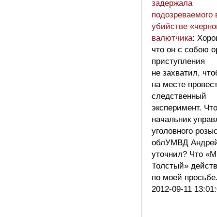
задержала
подозреваемого 
убийстве «черно
валютчика
: Хор
что он с собою 
приступления
не захватил, чт
на месте провес
следственный
эксперимент. Чт
начальник управ
уголовного розы
облУМВД Андрей
уточнил? Что «
Толстый» дейст
по моей просьб
2012-09-11 13:01