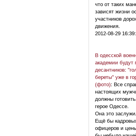
что от таких ман
зависят жизни о
участников доро
движения.
2012-08-29 16:39
В одесской воен
академии будут 
десантников: "г
береты" уже в го
(фото)
: Все спр
настоящих мужч
должны готовить
герое Одессе.
Она это заслужи
Ещё бы кадровы
офицеров и цен
бы небыло наше