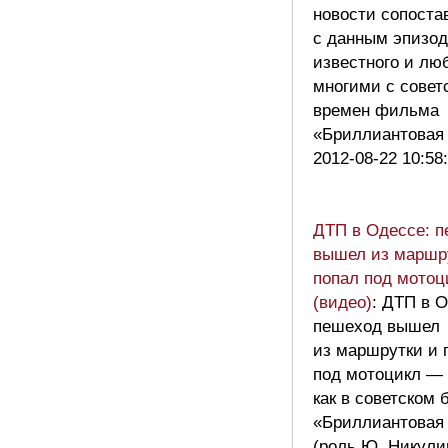
новости сопоста
с данным эпизо
известного и лю
многими с совет
времен фильма
«Бриллиантовая
2012-08-22 10:58
ДТП в Одессе: 
вышел из маршр
попал под мотоц
(видео)
: ДТП в 
пешеход вышел
из маршрутки и 
под мотоцикл —
как в советском 
«Бриллиантовая 
(роль Ю. Никул