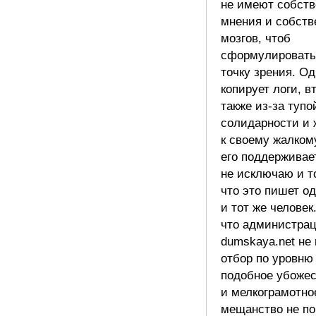
не имеют собств
мнения и собств
мозгов, чтоб
сформулировать
точку зрения. Од
копирует логи, в
также из-за тупо
солидарности и 
к своему жалкому
его поддерживает
не исключаю и то
что это пишет о
и тот же человек
что администра
dumskaya.net не
отбор по уровню 
подобное убожес
и мелкограмотно
мещанство не по