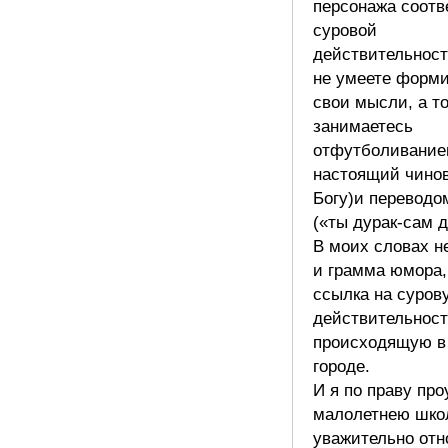
персонажа соотв
суровой
действительност
не умеете форм
свои мысли, а т
занимаетесь
отфутболиванием
настоящий чинов
Богу)и переводо
(«ты дурак-сам д
В моих словах н
и грамма юмора,
ссылка на суров
действительност
происходящую в
городе.
И я по праву пр
малолетнею шко
уважительно отн