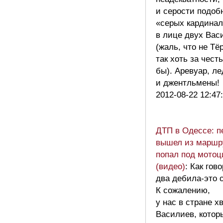
и серости подоб
«серых кардинал
в лице двух Вас
(жаль, что не Тё
так хоть за чест
бы). Аревуар, л
и джентльмены
2012-08-22 12:47
ДТП в Одессе: 
вышел из маршр
попал под мотоц
(видео)
: Как гов
два дебила-это 
К сожалению,
у нас в стране х
Василиев, котор