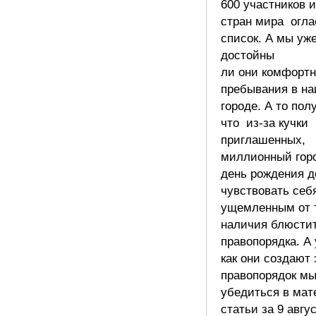
600 участников 
стран мира огла
список. А мы уж
достойны
ли они комфортн
пребывания в н
городе. А то пол
что из-за кучки
приглашенных,
миллионный горо
день рождения 
чувствовать себ
ущемленным от т
наличия блюсти
правопорядка. А 
как они создают 
правопорядок мы
убедиться в мат
статьи за 9 авгу