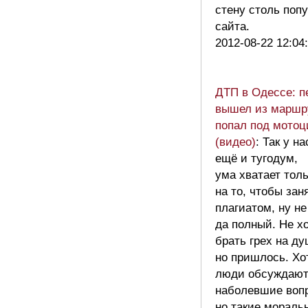
стену столь поп
сайта.
2012-08-22 12:04
ДТП в Одессе: 
вышел из маршр
попал под мотоц
(видео)
: Так у н
ещё и тугодум,
ума хватает тол
на то, чтобы зан
плагиатом, ну не
да полный. Не х
брать грех на ду
но пришлось. Хо
люди обсуждаю
наболевшие воп
но такие мораль