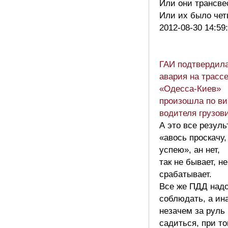
Или они трансве
Или их было че
2012-08-30 14:59
ГАИ подтвердила
авария на трасс
«Одесса-Киев»
произошла по ви
водителя грузов
А это все резул
«авось проскачу,
успею», ан нет,
так не бывает, не
срабатывает.
Все же ПДД над
соблюдать, а ин
незачем за руль
садиться, при то