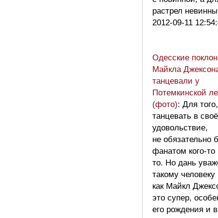
растрел невинн
2012-09-11 12:54
Одесские поклон
Майкла Джексон
танцевали у
Потемкинской л
(фото)
: Для того
танцевать в своё
удовольствие,
не обязательно 
фанатом кого-то 
то. Но дань ува
такому человеку
как Майкл Джекс
это супер, особе
его рождения и 