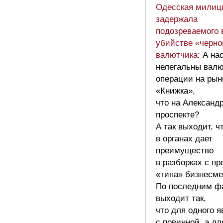
Одесская милиц
задержала
подозреваемого 
убийстве «черно
валютчика
: А на
нелегальны вал
операции на рын
«Книжка»,
что на Александ
проспекте?
А так выходит, ч
в органах дает
преимущество
в разборках с пр
«типа» бизнесме
По последним ф
выходит так,
что для одного я
с повинной, а дл