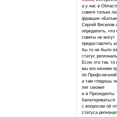
а у нас в Облас
совете только л
фракции «Батьк
Сергей Веселов 
определить, что
советы не могут
предоставлять к
бы то ни было я
статус регионал
Если это так, то
мы его начнем п
по Профсоюзной
а там глядишь ч
лет сможет
и в Президенты
балатироваться
с вопросом об о
статуса региона