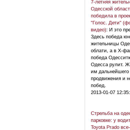
7-летняя житель
Одесской облас
победила в прое
"Голос. Дети" (ф
видео)
: И это пр
Здесь победа ю
жительницы Оде
облати, а в Х-фа
победа Одесситк
Одесса рулит. 
им дальнейшего
продвижения и 
побед.
2013-01-07 12:35
Стрельба на оде
парковке: у води
Toyota Prado все