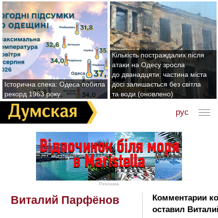
Кількість постраждалих після
атаки на Одесу зросла
до дванадцяти: частина міста
Історична спека: Одеса побила
досі залишається без світла
рекорд 1963 року
та води (оновлено)
рус
Реклама
Комментарии к
Виталий Парфёнов
оставил Витали