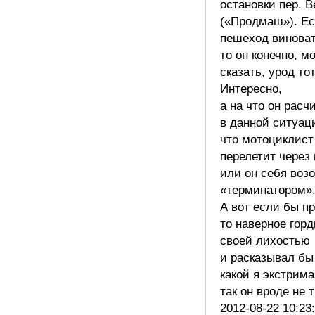
остановки пер. В
(«Продмаш»). Е
пешеход виноват
то он конечно, м
сказать, урод то
Интересно,
а на что он расч
в данной ситуац
что мотоциклист
перелетит через 
или он себя воз
«терминатором»
А вот если бы п
то наверное гор
своей лихостью
и расказывал бы
какой я экстрима
так он вроде не
2012-08-22 10:23