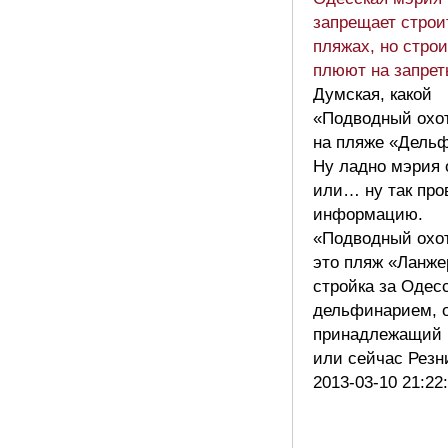
запрещает строи
пляжах, но стро
плюют на запрет
Думская, какой
«Подводный охо
на пляже «Дельф
Ну ладно мэрия
или… ну так про
информацию.
«Подводный охо
это пляж «Ланже
стройка за Одес
дельфинарием, 
принадлежащий к
или сейчас Резн
2013-03-10 21:22