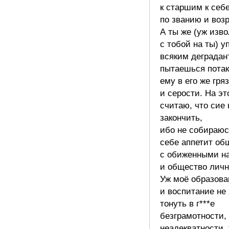
к старшим к себ
по званию и возр
А ты же (уж изво
с тобой на ты) 
всяким деградан
пытаешься потак
ему в его же гря
и серости. На э
считаю, что сие
закончить,
ибо не собираюс
себе аппетит о
с обиженными н
и общество личн
Уж моё образова
и воспитание не 
тонуть в г***е
безграмотности,
неадекватности,