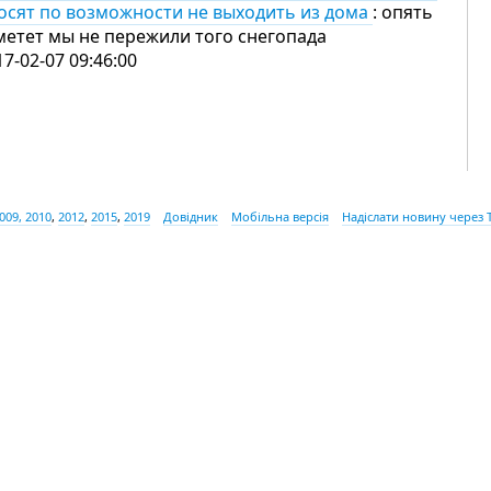
осят по возможности не выходить из дома
: опять
метет мы не пережили того снегопада
17-02-07 09:46:00
009, 2010
,
2012
,
2015
,
2019
Довідник
Мобільна версія
Надіслати новину через 