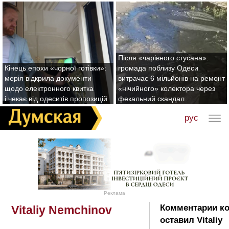
Після «чарівного стусана»:
Кінець епохи «чорної готівки»:
громада поблизу Одеси
мерія відкрила документи
витрачає 6 мільйонів на ремонт
щодо електронного квитка
«нічийного» колектора через
і чекає від одеситів пропозицій
фекальний скандал
рус
Реклама
Комментарии к
Vitaliy Nemchinov
оставил Vitaliy