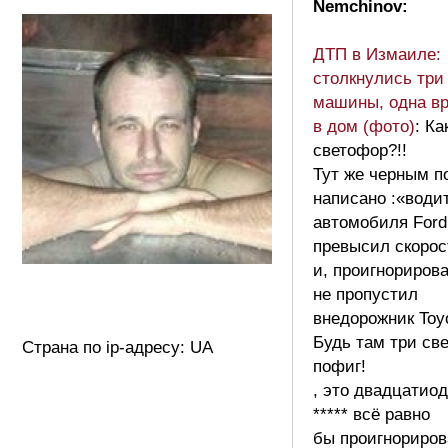
Nemchinov:
ДТП в Измаиле:
столкнулись три
машины, одна в
в дом (фото)
: Ка
светофор?!!
Тут же черным п
написано :«води
автомобиля Ford 
превысил скорос
и, проигнорирова
не пропустил
внедорожник Toyo
Будь там три св
Страна по ip-адресу: UA
пофиг!
, это двадцатио
***** всё равно
бы проигнориров