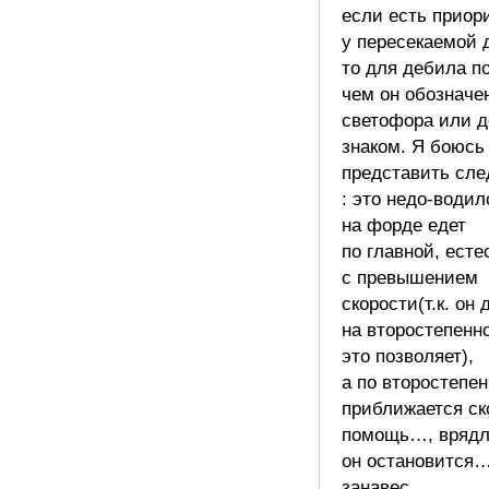
если есть приор
у пересекаемой 
то для дебила п
чем он обозначе
светофора или д
знаком. Я боюсь
представить сл
: это недо-водил
на форде едет
по главной, есте
с превышением
скорости(т.к. он 
на второстепенн
это позволяет),
а по второстепе
приближается ск
помощь…, вряд
он остановится…
занавес.