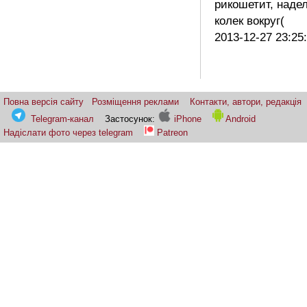
рикошетит, наде
колек вокруг(
2013-12-27 23:25
Повна версія сайту
Розміщення реклами
Контакти, автори, редакція
Telegram-канал
Застосунок:
iPhone
Android
Надіслати фото через telegram
Patreon