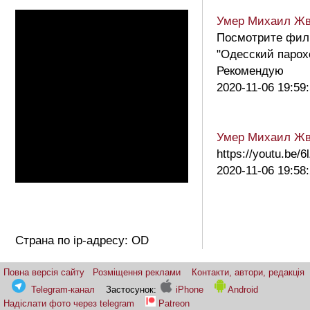
Умер Михаил Жв
Посмотрите фи
"Одесский парох
Рекомендую
2020-11-06 19:59
Умер Михаил Жв
https://youtu.be
2020-11-06 19:58
Страна по ip-адресу: OD
Повна версія сайту
Розміщення реклами
Контакти, автори, редакція
Telegram-канал
Застосунок:
iPhone
Android
Надіслати фото через telegram
Patreon