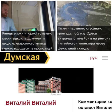
Після «чарівного стусана»:
Кінець епохи «чорної готівки»:
громада поблизу Одеси
мерія відкрила документи
витрачає 6 мільйонів на ремонт
щодо електронного квитка
«нічийного» колектора через
і чекає від одеситів пропозицій
фекальний скандал
рус
Реклама
Комментарии к
Виталий Виталий
оставил Витали