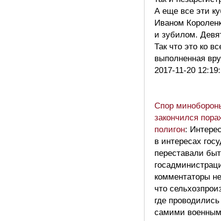
А еще все эти к
Иваном Короленк
и зубилом. Девя
Так что это ко в
выполненная вр
2017-11-20 12:19
Спор миноборон
закончился пора
полигон
: Интере
в интересах госу
переставали быт
госадминистраци
комментаторы не
что сельхозпрои
где проводились
самими военными