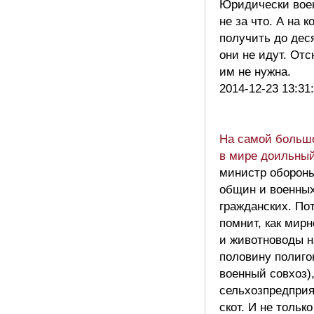
Юридически воен
не за что. А на 
получить до деся
они не идут. От
им не нужна.
2014-12-23 13:31
На самой больш
в мире доильный
министр обороны
общин и военных
гражданских. По
помнит, как мирн
и животноводы н
половину полиго
военный совхоз),
сельхозпредприя
скот. И не тольк