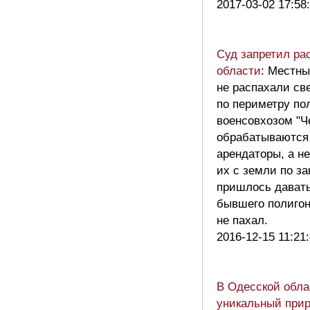
2017-03-02 17:58
Суд запретил ра
области
: Местны
не распахали све
по периметру п
военсовхозом "Ч
обрабатываются 
арендаторы, а не
их с земли по з
пришлось давать
бывшего полигон
не пахал.
2016-12-15 11:21
В Одесской обла
уникальный при