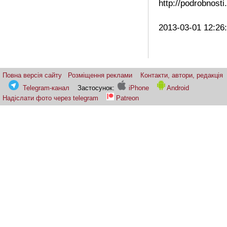
http://podrobnost
2013-03-01 12:26
Повна версія сайту
Розміщення реклами
Контакти, автори, редакція
Telegram-канал
Застосунок:
iPhone
Android
Надіслати фото через telegram
Patreon