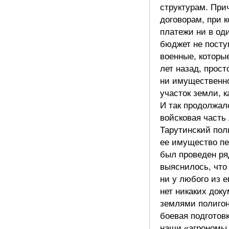
структурам. При
договорам, при 
платежи ни в од
бюджет не посту
военные, которые
лет назад, прост
ни имущественно
участок земли, к
И так продолжал
войсковая часть
Тарутинский пол
ее имущество пе
был проведен ря
выяснилось, что
ни у любого из 
нет никаких док
землями полигон
боевая подготовк
наши «агрономы 