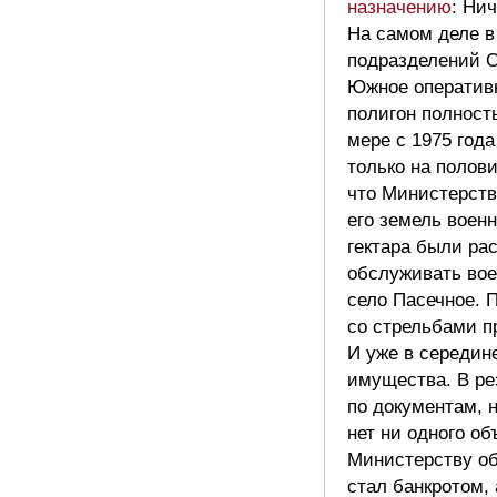
назначению
: Нич
На самом деле в
подразделений О
Южное оператив
полигон полност
мере с 1975 год
только на полов
что Министерств
его земель воен
гектара были ра
обслуживать вое
село Пасечное. 
со стрельбами пр
И уже в середин
имущества. В ре
по документам, 
нет ни одного о
Министерству об
стал банкротом,