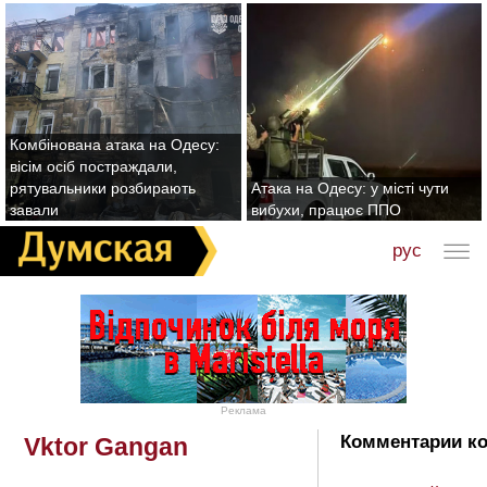
Комбінована атака на Одесу:
вісім осіб постраждали,
рятувальники розбирають
Атака на Одесу: у місті чути
завали
вибухи, працює ППО
рус
Реклама
Комментарии ко
Vktor Gangan