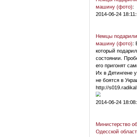
машину (фото)
:
2014-06-24 18:11
Немцы подарили
машину (фото)
:
который подарил
состоянии. Пробе
его пригонят са
Их в Детингене 
не боятся в Укра
http://s019.radika
2014-06-24 18:08
Министерство об
Одесской област