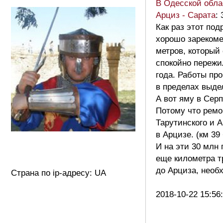
В Одесской обла
Арциз - Сарата
:
Как раз этот по
хорошо зарекоме
метров, который
спокойно пережи
года. Работы пр
в пределах выде
А вот яму в Серп
Потому что ремо
Тарутинского и А
в Арцизе. (км 39
И на эти 30 млн 
еще километра т
до Арциза, необ
Страна по ip-адресу: UA
2018-10-22 15:56