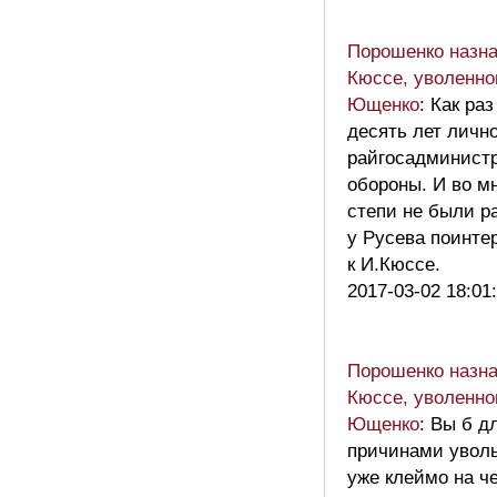
Порошенко назна
Кюссе, уволенно
Ющенко
: Как ра
десять лет личн
райгосадминистр
обороны. И во м
степи не были р
у Русева поинте
к И.Кюссе.
2017-03-02 18:01
Порошенко назна
Кюссе, уволенно
Ющенко
: Вы б д
причинами увольн
уже клеймо на ч