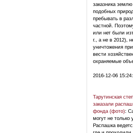
заказника землю
подобных природ
пребывать в раз
частной. Поэтому
или нет были из
г., а не в 2012)
уничтожения при
вести хозяйств
охраняемые объе
2016-12-06 15:24
Тарутинская сте
заказали распаш
фонда (фото)
: С
могут не только 
Распашка ведетс
где и проходили