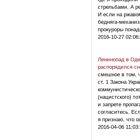
стрельбами. А р
И если на ржаво
бедняга-механиз
прокуроры пона
2016-10-27 02:06
Ленинопад в Оде
распорядился сн
смешное в том, ч
ст. 1 Закона Ук
коммунистическо
(нацистского) т
и запрете пропа
согласитесь. Ес
я признаю, что
2016-04-06 11:03