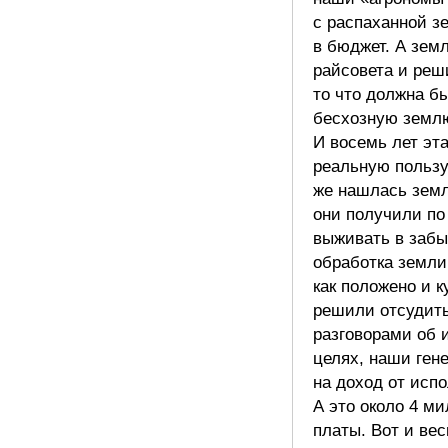
с распаханной зе
в бюджет. А зем
райсовета и реш
то что должна б
бесхозную землю
И восемь лет эт
реальную пользу
же нашлась земл
они получили по 
выживать в забы
обработка земли
как положено и 
решили отсудить
разговорами об 
целях, наши ген
на доход от исп
А это около 4 м
платы. Вот и ве