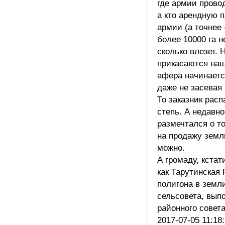
где армии прово
а кто арендную п
армии (а точнее 
более 10000 га 
сколько влезет. 
прикасаются наш
афера начинаетс
даже не засевая
То заказник рас
степь. А недавн
размечтался о то
на продажу земли
можно.
А громаду, кстат
как Тарутинская
полигона в земл
сельсовета, вып
районного совет
2017-07-05 11:18