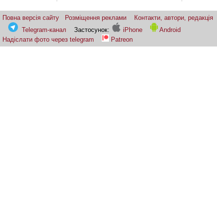
Повна версія сайту
Розміщення реклами
Контакти, автори, редакція
Telegram-канал
Застосунок:
iPhone
Android
Надіслати фото через telegram
Patreon