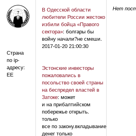
Нет пост
В Одесской области
любители России жестоко
избили бойца «Правого
сектора»
: болгары бы
войну начали?не смеши.
2017-01-20 21:00:30
Страна
по ip-
адресу:
Эстонские инвесторы
EE
пожаловались в
посольство своей страны
на беспредел властей в
Затоке
: может
и на прибалтийском
побережье открыть.
только
все по закону.вкладывание
денег только