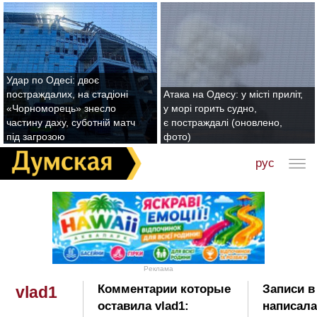
Удар по Одесі: двоє
постраждалих, на стадіоні
Атака на Одесу: у місті приліт,
«Чорноморець» знесло
у морі горить судно,
частину даху, суботній матч
є постраждалі (оновлено,
під загрозою
фото)
рус
Реклама
Комментарии которые
Записи в
vlad1
оставила vlad1:
написала