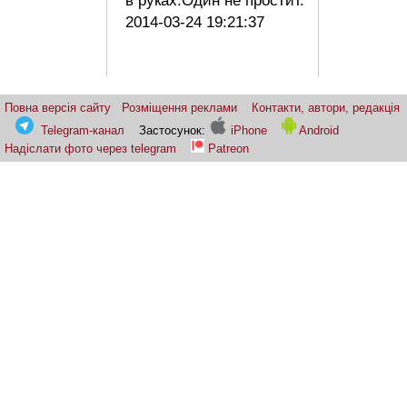
в руках.Один не простит.
2014-03-24 19:21:37
Повна версія сайту
Розміщення реклами
Контакти, автори, редакція
Telegram-канал
Застосунок:
iPhone
Android
Надіслати фото через telegram
Patreon