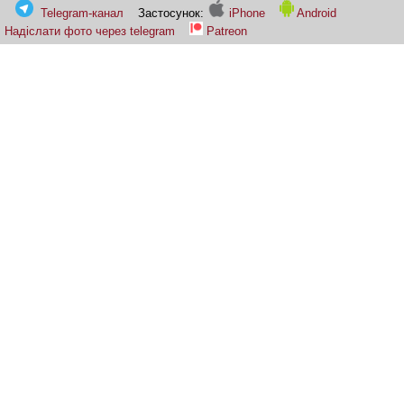
Telegram-канал
Застосунок:
iPhone
Android
Надіслати фото через telegram
Patreon