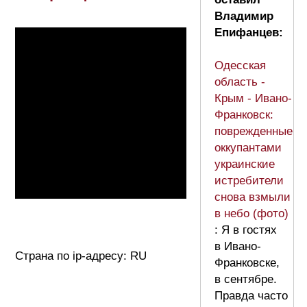
Владимир
Епифанцев:
Одесская
область -
Крым - Ивано-
Франковск:
поврежденные
оккупантами
украинские
истребители
снова взмыли
в небо (фото)
: Я в гостях
в Ивано-
Страна по ip-адресу: RU
Франковске,
в сентябре.
Правда часто