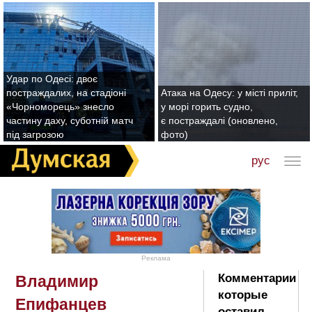
Удар по Одесі: двоє
постраждалих, на стадіоні
Атака на Одесу: у місті приліт,
«Чорноморець» знесло
у морі горить судно,
частину даху, суботній матч
є постраждалі (оновлено,
під загрозою
фото)
рус
Реклама
Комментарии
Владимир
которые
Епифанцев
оставил