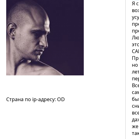
Я 
во
ус
пр
пр
Лю
эт
СА
Пр
но
ле
пе
Вс
са
бы
Страна по ip-адресу: OD
сн
вс
да
же
та