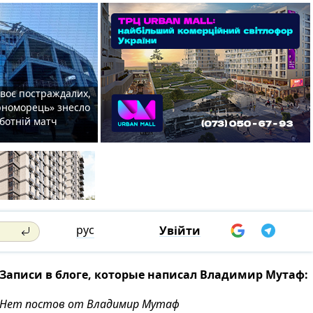
двоє постраждалих,
орноморець» знесло
уботній матч
рус
Увійти
Записи в блоге, которые написал Владимир Мутаф:
Нет постов от Владимир Мутаф