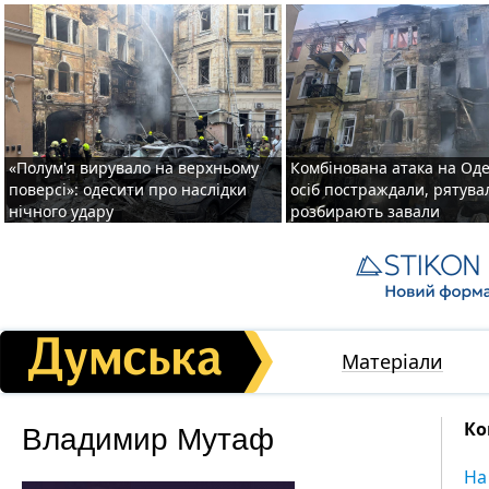
«Полум'я вирувало на верхньому
Комбінована атака на Одес
поверсі»: одесити про наслідки
осіб постраждали, рятув
нічного удару
розбирають завали
Матеріали
Владимир Мутаф
Ко
На