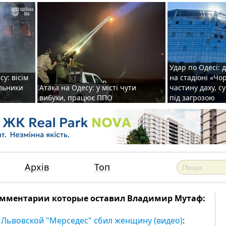
Удар по Одесі: 
у: вісім
на стадіоні «Ч
альники
Атака на Одесу: у місті чути
частину даху, с
вибухи, працює ППО
під загрозою
Архів
Топ
мментарии которые оставил Владимир Мутаф:
 Львовской "Мерседес" сбил женщину (видео)
: