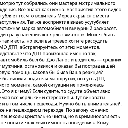
смотрю тут собрались они мастера экстримального
ждения. Все знают как нужно. Восприятия этого видео
угубляет то, что водитель Мерса скрылся с места
еступления. Так же восприятие видео усугубляет
естижная марка автомобиля и вычурный раскрасят.
ди сразу навешивают ярлык «мажор». Может быть
о так и есть, но если вы трезво хотите рассудить
МО ДТП, абстрагируйтесь от этих моментов.
едставьте что ДТП произошло именно так,
 автомобиль был бы Дэо Ланос и водитель — средних
т мужчина, остановился и оказал бы пострадавшей
рвую помощь. какова бы была Ваша реакция?
е бы винили водителя маршрутки, но суть ДТП,
мого момента, самой ситуации не поменялась
. Это я к чему? Если судите, то судите объективно
имая все «ярлыки» и стереотипы. Тут виноваты
е и в том числе пешеходы. Нужно быть внимательней,
же на пешеходном переходе. По закону конечно
 пешеходы кристально чисты, но в криминологи есть
кое понятие как «виктимность поведения». Кому