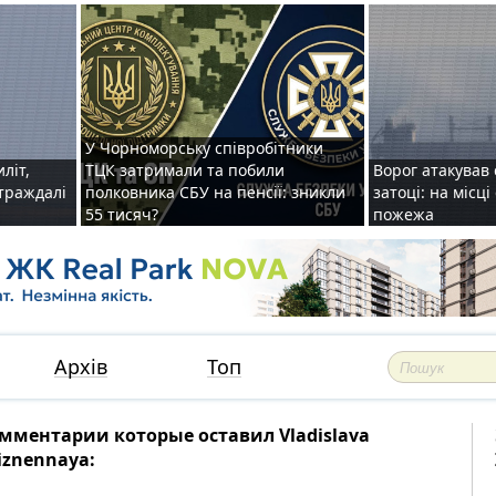
У Чорноморську співробітники
иліт,
ТЦК затримали та побили
Ворог атакував 
страждалі
полковника СБУ на пенсії: зникли
затоці: на місц
55 тисяч?
пожежа
Архів
Топ
мментарии которые оставил Vladislava
iznennaya: