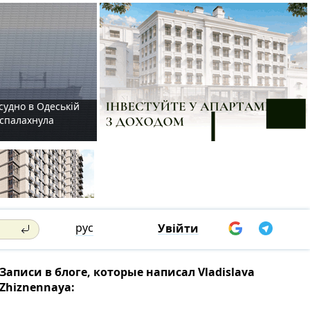
судно в Одеській
і спалахнула
рус
Увійти
Записи в блоге, которые написал Vladislava
Zhiznennaya: