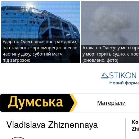
Удар по Одесі: двоє постраждалих,
на стадіоні «Чорноморець» знесло
Атака на Одесу: у місті пр
частину даху, суботній матч
у морі горить судно, є по
під загрозою
(оновлено, фото)
Матеріали
Vladislava Zhiznennaya
Ко
Zh