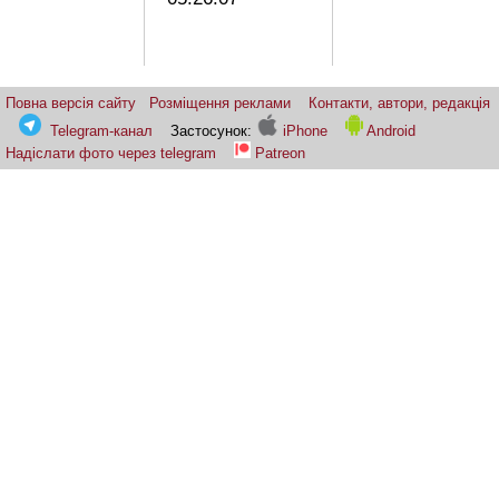
Повна версія сайту
Розміщення реклами
Контакти, автори, редакція
Telegram-канал
Застосунок:
iPhone
Android
Надіслати фото через telegram
Patreon