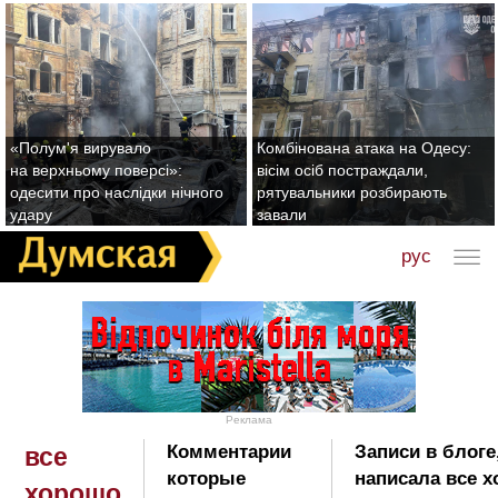
«Полум'я вирувало
Комбінована атака на Одесу:
на верхньому поверсі»:
вісім осіб постраждали,
одесити про наслідки нічного
рятувальники розбирають
удару
завали
рус
Реклама
Комментарии
Записи в блоге
все
которые
написала все х
хорошо