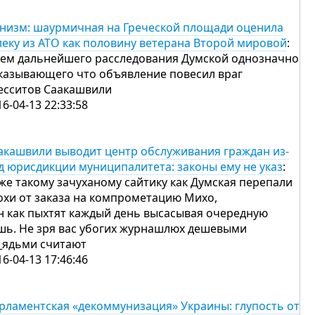
низм: шаурмичная на Греческой площади оценила
леку из АТО как половину ветерана Второй мировой
:
ем дальнейшего расследования Думской однозначно
казывающего что объявление повесил враг
есситов Саакашвили
16-04-13 22:33:58
акашвили выводит центр обслуживания граждан из-
д юрисдикции муниципалитета: законы ему не указ
:
же такому зачуханому сайтику как Думская перепали
охи от заказа на компрометацию Михо,
н как пыхтят каждый день высасывая очередную
шь. Не зря вас убогих журнашлюх дешевыми
_ядьми считают
16-04-13 17:46:46
рламентская «декоммунизация» Украины: глупость от