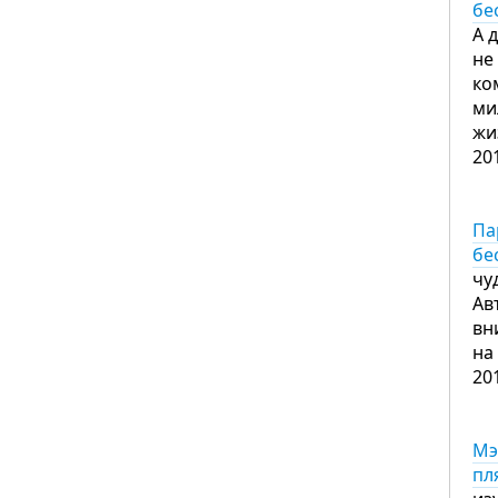
бе
А 
не
ко
ми
жи
20
Па
бе
чу
Ав
вн
на
20
Мэ
пл