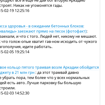
уродуют все и еще не дай бог вторую Аркадию
строят. Никак не угомонятся гады.
15-02-19 12:25:16
асса здоровья - в ожидании бетонных блоков:
нвалиды» заезжают прямо на песок (фотофакт)
:
 заехали, и что с того. Людей нет, никому не мешают.
к что голож-опые хватит гав-ном исходить от чужого
агополучия, идите работать.
15-02-05 19:25:14
вое кольцо пятого трамвая возле Аркадии обойдется
джету в 21 млн грн
: да этот трамвай давно
е убрать пора, тем более что у всех нормальных
дей есть авто. Лучше парковку бы большую
строили.
15-02-03 14:52:30