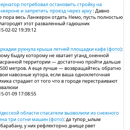
бернатор потребовал остановить стройку на
нжероне и запретить проезд через арку
: Давно
е пора весь Ланжерон отдать Немо, пусть полностью
лагородят этот разваленный гадюшник
15-02-02 19:39:12
Аркадии рухнула крыша летней площадки кафе (фото)
:
пому быдлу которому не хватает уганд_оненной
засранной территории — достаточно пройти дальше
 500 метров. А еще лучше — возвращайтесь обратно
свои навозные хутора, если ваша одноклеточная
ихика страдает от того что в городе перестраивают
звалюхи
15-01-09 17:08:55
Одесской области спасатели вызволили из снежного
ена три сотни машин (фото)
: да тупор_ылым
 барабану, у них рефлекторно днище рвет