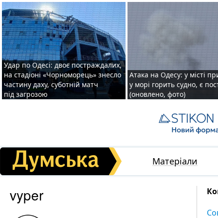
Удар по Одесі: двоє постраждалих,
на стадіоні «Чорноморець» знесло
Атака на Одесу: у місті пр
частину даху, суботній матч
у морі горить судно, є по
під загрозою
(оновлено, фото)
Матеріали
vyper
Ко
Со