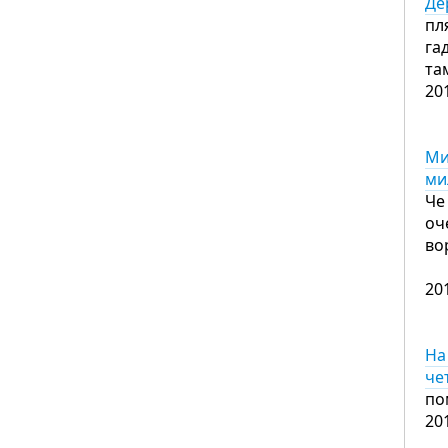
Де
пл
га
та
20
Ми
ми
Че
оч
во
20
На
че
по
20