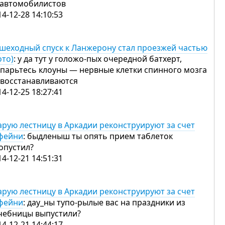
 автомобилистов
14-12-28 14:10:53
шеходный спуск к Ланжерону стал проезжей частью
ото)
: у да тут у голожо-пых очередной батхерт,
 парьтесь клоуны — нервные клетки спинного мозга
 восстанавливаются
14-12-25 18:27:41
арую лестницу в Аркадии реконструируют за счет
фейни
: быдленыш ты опять прием таблеток
опустил?
14-12-21 14:51:31
арую лестницу в Аркадии реконструируют за счет
фейни
: дау_ны тупо-рылые вас на праздники из
чебницы выпустили?
14-12-21 14:44:17