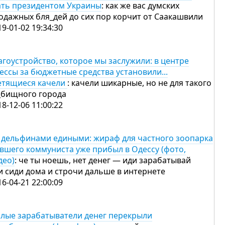
ать президентом Украины
: как же вас думских
одажных бля_дей до сих пор корчит от Саакашвили
19-01-02 19:34:30
агоустройство, которое мы заслужили: в центре
ессы за бюджетные средства установили...
етящиеся качели
: качели шикарные, но не для такого
_бищного города
18-12-06 11:00:22
 дельфинами едиными: жираф для частного зоопарка
вшего коммуниста уже прибыл в Одессу (фото,
део)
: че ты ноешь, нет денег — иди зарабатывай
и сиди дома и строчи дальше в интернете
16-04-21 22:00:09
лые зарабатыватели денег перекрыли