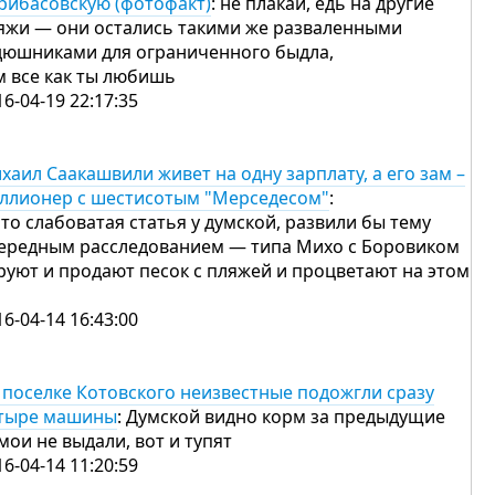
рибасовскую (фотофакт)
: не плакай, едь на другие
яжи — они остались такими же разваленными
дюшниками для ограниченного быдла,
м все как ты любишь
16-04-19 22:17:35
хаил Саакашвили живет на одну зарплату, а его зам –
ллионер с шестисотым "Мерседесом"
:
 то слабоватая статья у думской, развили бы тему
ередным расследованием — типа Михо с Боровиком
руют и продают песок с пляжей и процветают на этом
16-04-14 16:43:00
 поселке Котовского неизвестные подожгли сразу
тыре машины
: Думской видно корм за предыдущие
мои не выдали, вот и тупят
16-04-14 11:20:59