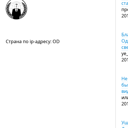
ст
пр
20
Бл
Од
Страна по ip-адресу: OD
св
уе
20
Не
бы
ви
ил
20
Уш