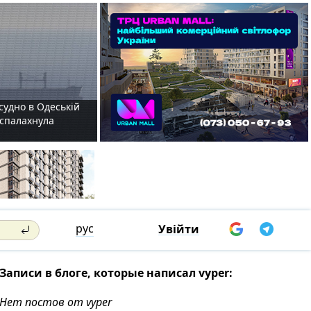
судно в Одеській
і спалахнула
рус
Увійти
Записи в блоге, которые написал vyper:
Нет постов от vyper