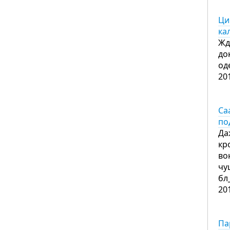
Ци
ка
Жд
до
од
20
Са
по
Да
кр
во
чу
бл
20
Па