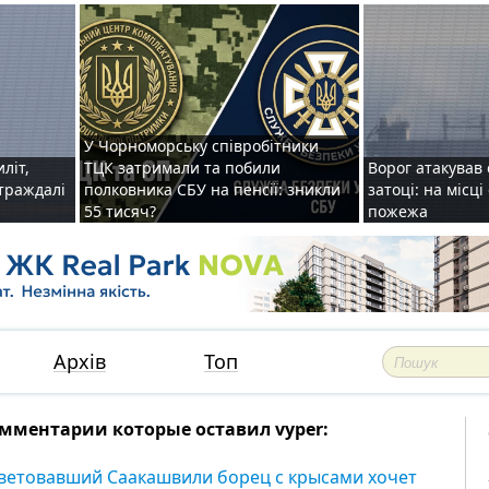
У Чорноморську співробітники
иліт,
ТЦК затримали та побили
Ворог атакував 
страждалі
полковника СБУ на пенсії: зникли
затоці: на місц
55 тисяч?
пожежа
Архів
Топ
мментарии которые оставил vyper:
ветовавший Саакашвили борец с крысами хочет