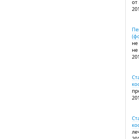
от
20
Пе
(ф
не
не
20
Ст
ко
пр
20
Ст
ко
ле
20