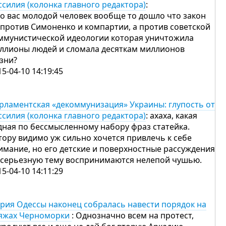
ссилия (колонка главного редактора)
:
до вас молодой человек вообще то дошло что закон
 против Симоненко и компартии, а против советской
ммунистической идеологии которая уничтожила
ллионы людей и сломала десяткам миллионов
зни?
15-04-10 14:19:45
рламентская «декоммунизация» Украины: глупость от
ссилия (колонка главного редактора)
: ахаха, какая
дная по бессмысленному набору фраз статейка.
тору видимо уж сильно хочется привлечь к себе
имание, но его детские и поверхностные рассуждения
 серьезную тему воспринимаются нелепой чушью.
15-04-10 14:11:29
рия Одессы наконец собралась навести порядок на
яжах Черноморки
: Однозначно всем на протест,