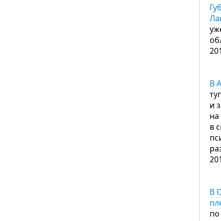
Гу
Ла
уж
об
20
В 
ту
и 
на
в 
пс
ра
20
В 
пл
по