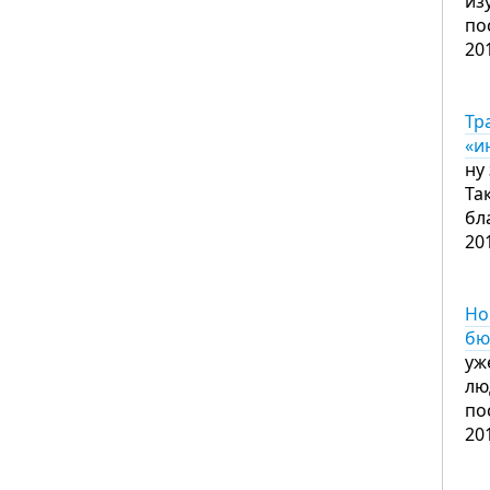
из
по
20
Тр
«и
ну
Та
бл
20
Но
бю
уж
лю
по
20