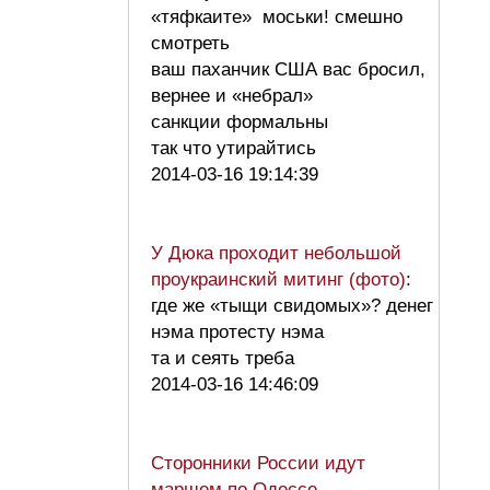
«тяфкаите» моськи! смешно
смотреть
ваш паханчик США вас бросил,
вернее и «небрал»
санкции формальны
так что утирайтись
2014-03-16 19:14:39
У Дюка проходит небольшой
проукраинский митинг (фото)
:
где же «тыщи свидомых»? денег
нэма протесту нэма
та и сеять треба
2014-03-16 14:46:09
Сторонники России идут
маршем по Одессе