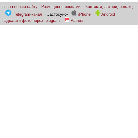
Повна версія сайту
Розміщення реклами
Контакти, автори, редакція
Telegram-канал
Застосунок:
iPhone
Android
Надіслати фото через telegram
Patreon