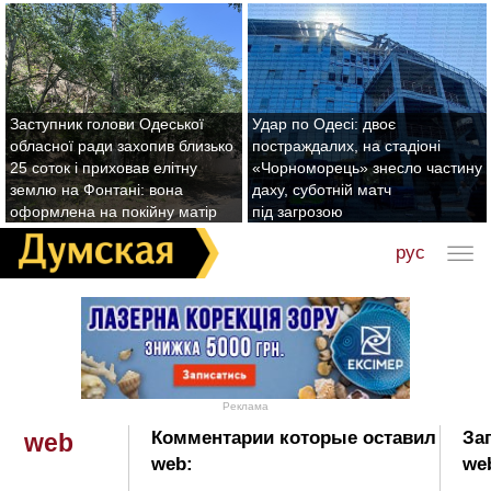
Заступник голови Одеської
Удар по Одесі: двоє
обласної ради захопив близько
постраждалих, на стадіоні
25 соток і приховав елітну
«Чорноморець» знесло частину
землю на Фонтані: вона
даху, суботній матч
оформлена на покійну матір
під загрозою
рус
Реклама
Комментарии которые оставил
За
web
web:
we