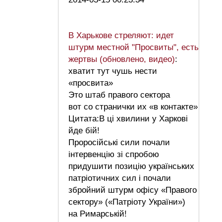
В Харькове стреляют: идет
штурм местной "Просвиты", есть
жертвы (обновлено, видео)
:
хватит тут чушь нести
«просвита»
Это штаб правого сектора
вот со странички их «в контакте»
Цитата:В ці хвилини у Харкові
йде бій!
Проросійські сили почали
інтервенцію зі спробою
придушити позицію українських
патріотичних сил і почали
збройний штурм офісу «Правого
сектору» («Патріоту України»)
на Римарській!