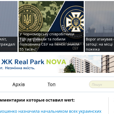
У Чорноморську співробітники
иліт,
ТЦК затримали та побили
Ворог атакував 
страждалі
полковника СБУ на пенсії: зникли
затоці: на місц
55 тисяч?
пожежа
Архів
Топ
мментарии которые оставил wert:
мошенко назначила начальником всех украинских