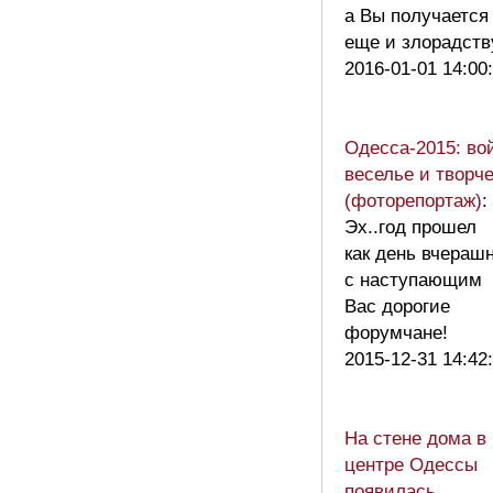
а Вы получается
еще и злорадст
2016-01-01 14:00
Одесса-2015: во
веселье и творч
(фоторепортаж)
:
Эх..год прошел
как день вчераш
с наступающим
Вас дорогие
форумчане!
2015-12-31 14:42
На стене дома в
центре Одессы
появилась