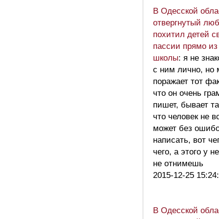
В Одесской обла
отвергнутый люб
похитил детей с
пассии прямо из
школы
: я не зна
с ним лично, но
поражает тот фак
что он очень гра
пишет, бывает та
что человек не в
может без ошибо
написать, вот че
чего, а этого у не
не отнимешь
2015-12-25 15:24
В Одесской обла