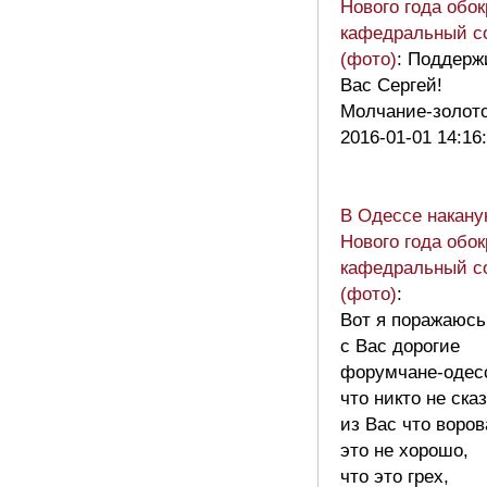
Нового года обо
кафедральный с
(фото)
: Поддер
Вас Сергей!
Молчание-золото
2016-01-01 14:16
В Одессе накану
Нового года обо
кафедральный с
(фото)
:
Вот я поражаюсь
с Вас дорогие
форумчане-одес
что никто не ска
из Вас что воров
это не хорошо,
что это грех,