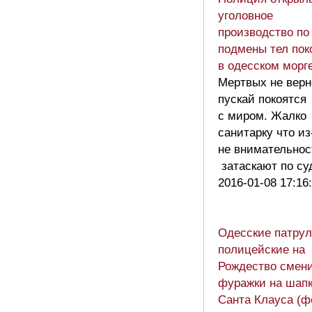
уголовное
производство по
подмены тел пок
в одесском морг
Мертвых не верн
пускай покоятся
с миром. Жалко
санитарку что из
не внимательнос
затаскают по с
2016-01-08 17:16
Одесские патру
полицейские на
Рождество смен
фуражки на шап
Санта Клауса (ф