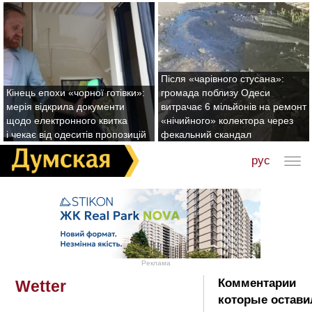
Після «чарівного стусана»:
Кінець епохи «чорної готівки»:
громада поблизу Одеси
мерія відкрила документи
витрачає 6 мільйонів на ремонт
щодо електронного квитка
«нічийного» колектора через
і чекає від одеситів пропозицій
фекальний скандал
рус
Реклама
Комментарии
Wetter
которые остави