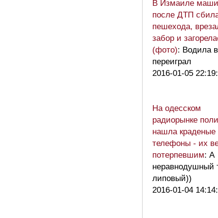
В Измаиле маши
после ДТП сбил
пешехода, вреза
забор и загорела
(фото)
: Водила 
переиграл
2016-01-05 22:19
На одесском
радиорынке пол
нашла краденые
телефоны - их в
потерпевшим
: А
неравнодушный 
липовый))
2016-01-04 14:14