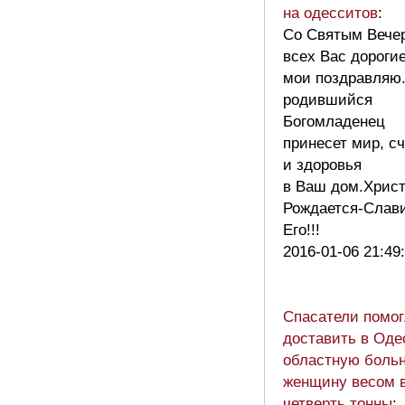
на одесситов
:
Со Святым Вече
всех Вас дороги
мои поздравляю
родившийся
Богомладенец
принесет мир, с
и здоровья
в Ваш дом.Хрис
Рождается-Слав
Его!!!
2016-01-06 21:49
Спасатели помо
доставить в Оде
областную боль
женщину весом 
четверть тонны
: