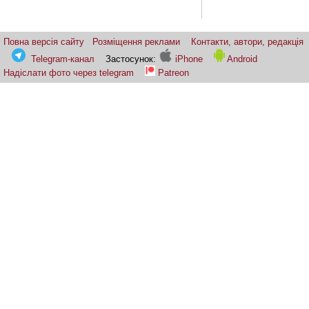
Повна версія сайту
Розміщення реклами
Контакти, автори, редакція
Telegram-канал
Застосунок:
iPhone
Android
Надіслати фото через telegram
Patreon