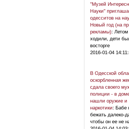
"Музей Интерес
Науки" приглаша
одесситов на на
Новый год (на п
рекламы)
: Летом
ходили, дети бы
восторге
2016-01-04 14:11
В Одесской обла
оскорбленная ж
сдала своего му
полиции - в дом
нашли оружие и
наркотики
: Бабе
бежать далеко-д
чтобы он ее не 
2016-01-04 14:03