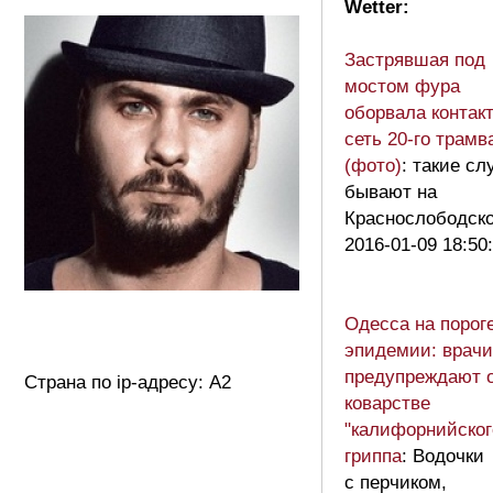
Wetter:
Застрявшая под
мостом фура
оборвала контак
сеть 20-го трамв
(фото)
: такие сл
бывают на
Краснослободск
2016-01-09 18:50
Одесса на порог
эпидемии: врачи
предупреждают 
Страна по ip-адресу: A2
коварстве
"калифорнийског
гриппа
: Водочки
с перчиком,