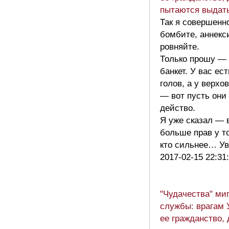
пытаются выда
Так я совершенн
бомбите, аннекс
ровняйте.
Только прошу — 
банкет. У вас ес
голов, а у верхо
— вот пусть они
действо.
Я уже сказал — 
больше прав у то
кто сильнее… Ув
2017-02-15 22:31
"Чудачества" ми
службы: врагам 
ее гражданство,