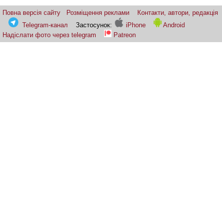
Повна версія сайту
Розміщення реклами
Контакти, автори, редакція
Telegram-канал
Застосунок:
iPhone
Android
Надіслати фото через telegram
Patreon