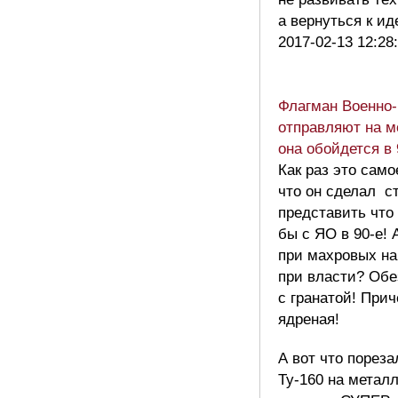
а вернуться к и
2017-02-13 12:28
Флагман Военно-
отправляют на 
она обойдется в
Как раз это само
что он сделал с
представить что
бы с ЯО в 90-е! 
при махровых н
при власти? Об
с гранатой! Прич
ядреная!
А вот что порез
Ту-160 на метал