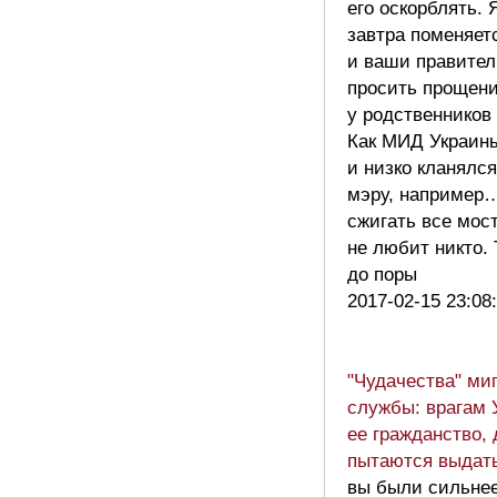
его оскорблять. 
завтра поменяет
и ваши правител
просить прощен
у родственников
Как МИД Украин
и низко кланялс
мэру, например…
сжигать все мос
не любит никто.
до поры
2017-02-15 23:08
"Чудачества" ми
службы: врагам 
ее гражданство,
пытаются выда
вы были сильнее