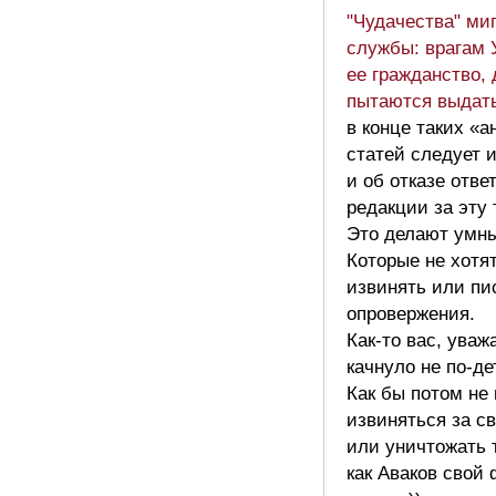
"Чудачества" ми
службы: врагам 
ее гражданство,
пытаются выда
в конце таких «
статей следует 
и об отказе отве
редакции за эту 
Это делают умн
Которые не хотя
извинять или пи
опровержения.
Как-то вас, уваж
качнуло не по-де
Как бы потом не
извиняться за с
или уничтожать 
как Аваков свой