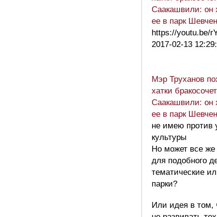
Саакашвили: он 
ее в парк Шевче
https://youtu.be
2017-02-13 12:29
Мэр Труханов по
хатки бракосоче
Саакашвили: он 
ее в парк Шевче
не имею против 
культуры
Но может все же
для подобного д
тематические ил
парки?
Или идея в том,
не развивать тех