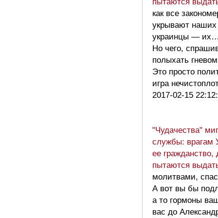
пытаются выда
как все закономе
укрывают наших 
украинцы — их
Но чего, спрашив
полыхать гневом
Это просто поли
игра нечистопл
2017-02-15 22:12
"Чудачества" ми
службы: врагам 
ее гражданство,
пытаются выда
молитвами, спас
А вот вы бы под
а то гормоны ва
вас до Александ