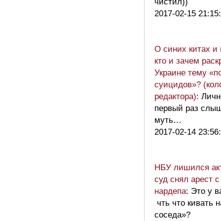
чистил))
2017-02-15 21:15
О синих китах и
кто и зачем раск
Украине тему «п
суицидов»? (кол
редактора)
: Лич
первый раз слыш
муть…
2017-02-14 23:56
НБУ лишился ак
суд снял арест 
нардепа
: Это у 
чть что кивать 
соседа»?