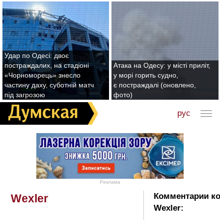
Удар по Одесі: двоє
постраждалих, на стадіоні
Атака на Одесу: у місті приліт,
«Чорноморець» знесло
у морі горить судно,
частину даху, суботній матч
є постраждалі (оновлено,
під загрозою
фото)
рус
Реклама
Комментарии ко
Wexler
Wexler: