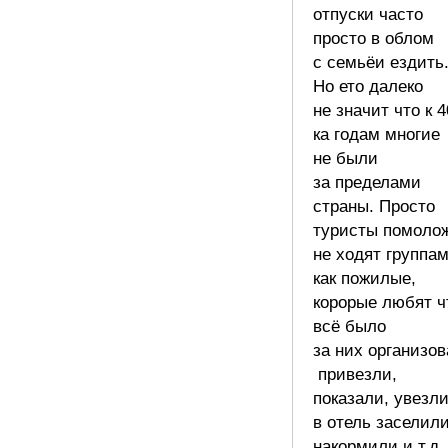
отпуски часто
просто в облом
с семьёи ездить
Но ето далеко
не значит что к 4
ка годам многие
не были
за пределами
страны. Просто
туристы помоло
не ходят группам
как пожилые,
корорые любят ч
всё было
за них организов
привезли,
показали, увезли
в отель заселили
накормили и т.д.