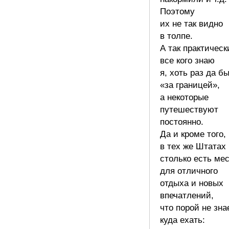
Поэтому
их не так видно
в толпе.
А так практическ
все кого знаю
я, хоть раз да б
«за границей»,
а некоторые
путешествуют
постоянно.
Да и кроме того,
в тех же Штатах
столько есть ме
для отличного
отдыха и новых
впечатлений,
что порой не зн
куда ехать: