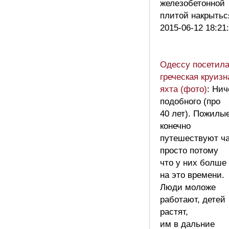
железобетонной
плитой накрыть
2015-06-12 18:21
Одессу посетил
греческая круизн
яхта (фото)
: Нич
подобного (про
40 лет). Пожилы
конечно
путешествуют ч
просто потому
что у них болше
на это времени.
Люди моложе
работают, детей
растят,
им в дальние