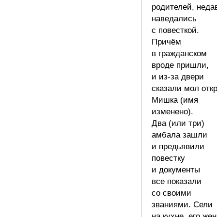
родителей, неда
наведались
с повесткой.
Причём
в гражданском
вроде пришли,
и из-за двери
сказали мол отк
Мишка (имя
изменено).
Два (или три)
амбала зашли
и предьявили
повестку
и документы
все показали
со своими
званиями. Сели
на кухне, его же