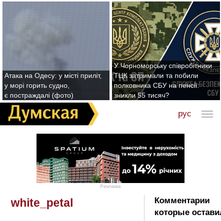
У Чорноморську співробітники
Атака на Одесу: у місті приліт,
ТЦК затримали та побили
у морі горить судно,
полковника СБУ на пенсії:
є постраждалі (фото)
зникли 55 тисяч?
рус
Реклама
Комментарии
white_petal
которые остави