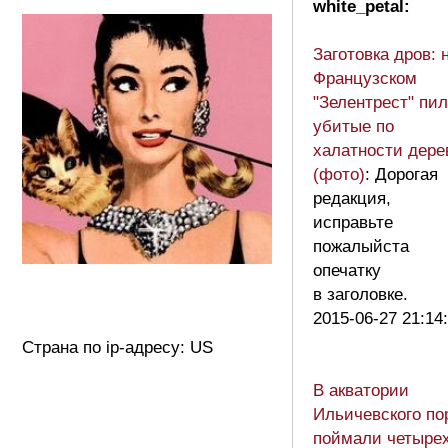
white_petal:
Заготовка дров: 
Французском
"Зелентрест" пи
убитые по
халатности дере
(фото)
: Дорогая
редакция,
исправьте
пожалыйста
опечатку
в заголовке.
2015-06-27 21:14
Страна по ip-адресу: US
В акватории
Ильичевского по
поймали четыре