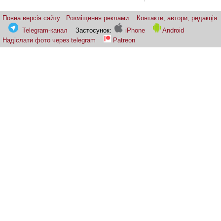
Повна версія сайту
Розміщення реклами
Контакти, автори, редакція
Telegram-канал
Застосунок:
iPhone
Android
Надіслати фото через telegram
Patreon