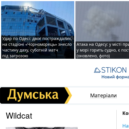
Удар по Одесі: двоє постраждалих,
на стадіоні «Чорноморець» знесло
Атака на Одесу: у місті пр
частину даху, суботній матч
у морі горить судно, є по
під загрозою
(оновлено, фото)
Матеріали
Wildcat
Ко
На