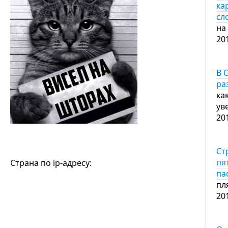
ка
сл
на
20
В 
ра
ка
ув
20
Ст
пя
Страна по ip-адресу:
па
пля
20