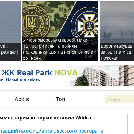
У Чорноморську співробітники
иліт,
ТЦК затримали та побили
Ворог атакував 
страждалі
полковника СБУ на пенсії: зникли
затоці: на місц
55 тисяч?
пожежа
Архів
Топ
мментарии которые оставил Wildcat:
павший на официанта одесского ресторана