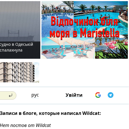
судно в Одеській
і спалахнула
рус
Увійти
Записи в блоге, которые написал Wildcat:
Нет постов от Wildcat