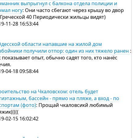
рманник выпрыгнул с балкона отдела полиции и
омал ногу
: Они часто сбегают через крышу во двор
 Греческой 40 Периодически жильцы видят)
19-11-28 16:53:44
Одесской области напавшие на жилой дом
збойники получили отпор: один из них тяжело ранен
:
к показывает опыт, обычно садят того, кто нанёс
ечия.
19-04-18 09:58:44
роительство на Чкаловском: отель будет
тиэтажным, бассейн - прямо на пляже, а вход - по
спортам (фото)
: Прощай чкаловсикй любимый
жик(((((
19-02-15 16:02:42