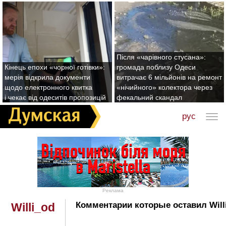
Після «чарівного стусана»:
Кінець епохи «чорної готівки»:
громада поблизу Одеси
мерія відкрила документи
витрачає 6 мільйонів на ремонт
щодо електронного квитка
«нічийного» колектора через
і чекає від одеситів пропозицій
фекальний скандал
рус
Реклама
Комментарии которые оставил Will
Willi_od