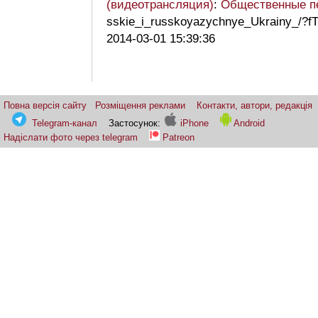
(видеотрансляция)
:
Общественные п
sskie_i_russkoyazychnye_Ukrainy_/
2014-03-01 15:39:36
Повна версія сайту
Розміщення реклами
Контакти, автори, редакція
Telegram-канал
Застосунок:
iPhone
Android
Надіслати фото через telegram
Patreon