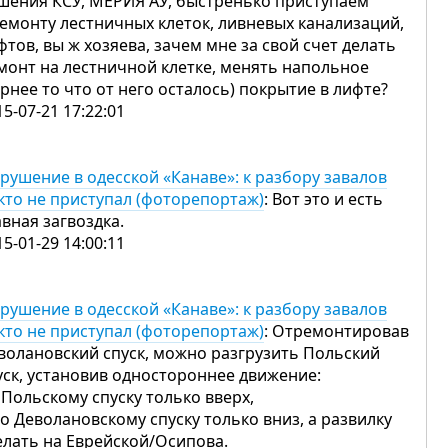
шения КСУ, МЕРИЯ АУ, быстренько приступаем
ремонту лестничных клеток, ливневых канализаций,
фтов, вы ж хозяева, зачем мне за свой счет делать
монт на лестничной клетке, менять напольное
ернее то что от него осталось) покрытие в лифте?
15-07-21 17:22:01
рушение в одесской «Канаве»: к разбору завалов
кто не приступал (фоторепортаж)
: Вот это и есть
авная загвоздка.
15-01-29 14:00:11
рушение в одесской «Канаве»: к разбору завалов
кто не приступал (фоторепортаж)
: Отремонтировав
волановский спуск, можно разгрузить Польский
уск, установив одностороннее движение:
 Польскому спуску только вверх,
по Деволановскому спуску только вниз, а развилку
елать на Еврейской/Осипова.