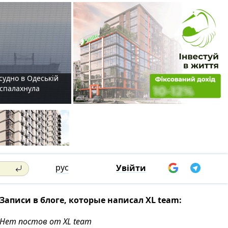
судно в Одеській
і спалахнула
рус
Увійти
Записи в блоге, которые написал XL team:
Нет постов от XL team