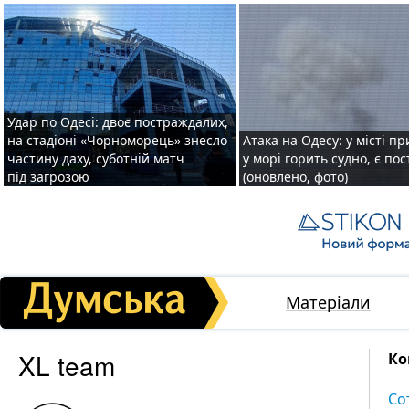
Удар по Одесі: двоє постраждалих,
на стадіоні «Чорноморець» знесло
Атака на Одесу: у місті пр
частину даху, суботній матч
у морі горить судно, є по
під загрозою
(оновлено, фото)
Матеріали
XL team
Ко
Со