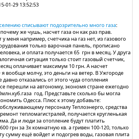
15-01-29 13:52:53
селению списывают подозрительно много газа
:
 почему же чушь, насчет газа он как раз прав.
т у меня например, счетчика на газ нет, из газового
орудования только варочная панель, прописано
человека, и оплата получается 65 грн в месяц. У друга
алогичная ситуация только стоит газовый счетчик,
месяц оплачивает максимум 10 грн. А насчет
 я вообще молчу, это деньги на ветер. В Ужгороде
е давно отказались от этого чуда отопления
все перешли на автономку, экономя стране ежегодно
0млн.куб.газа год. Представьте сколько бы могла
кономить Одесса. Плюс к этому добавьте:
 обслуживающему персоналу Теплоэнерго, средства
 ремонт тепломагистралей, получается кругленькая
мма. Да и люди за отопление будут платить
 600 грн за 3х комнатную кв. а гривен 100-120, только
эту сумму ещё войдет и подогрев воды, газовая плита