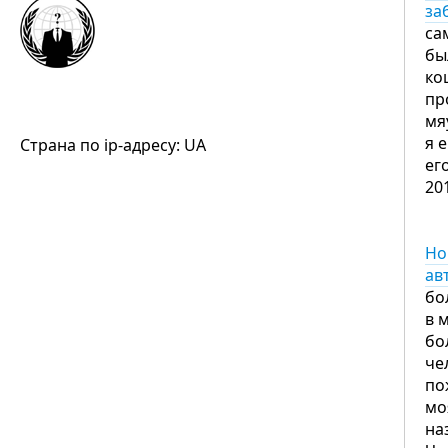
за
са
бы
ко
пр
мя
я 
Страна по ip-адресу: UA
ег
20
Но
ав
бо
в 
бо
че
по
мо
на