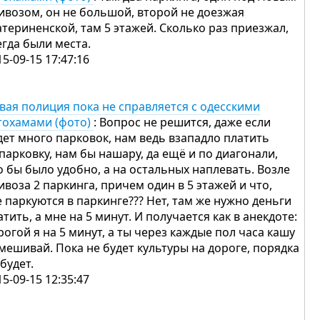
ивозом, он не большой, второй не доезжая
атериненской, там 5 этажей. Сколько раз приезжал,
егда были места.
15-09-15 17:47:16
вая полиция пока не справляется с одесскими
тохамами (фото)
: Вопрос не решится, даже если
дет много парковок, нам ведь взападло платить
 парковку, нам бы нашару, да ещё и по диагонали,
о бы было удобно, а на остальных наплевать. Возле
ивоза 2 паркинга, причем один в 5 этажей и что,
е паркуются в паркинге??? Нет, там же нужно деньги
атить, а мне на 5 минут. И получается как в анекдоте:
рогой я на 5 минут, а ты через каждые пол часа кашу
мешивай. Пока не будет культуры на дороге, порядка
 будет.
15-09-15 12:35:47