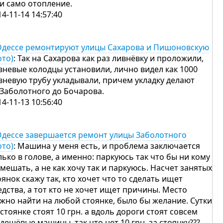
 и само отопление.
14-11-14 14:57:40
Одессе ремонтируют улицы Сахарова и Пишоновскую
ото)
: Так на Сахарова как раз ливнёвку и проложили,
вневые колодцы установили, лично видел как 1000
вневую трубу укладывали, причем укладку делают
 Заболотного до Бочарова.
14-11-13 10:56:40
Одессе завершается ремонт улицы Заболотного
ото)
: Машина у меня есть, и проблема заключается
лько в голове, а именно: паркуюсь так что бы ни кому
 мешать, а не как хочу так и паркуюсь. Насчет занятых
оянок скажу так, кто хочет что то сделать ищет
едства, а тот кто не хочет ищет причины. Место
жно найти на любой стоянке, было бы желание. Сутки
 стоянке стоят 10 грн. а вдоль дороги стоят совсем
 дешёвые машины, так что нет 10 грн. за стоянку???