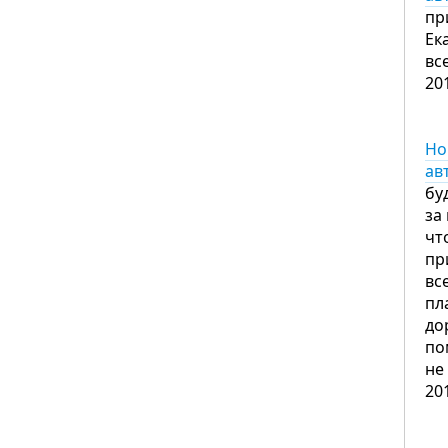
пр
Ек
вс
20
Но
ав
бу
за
чт
пр
вс
пл
до
по
не
20