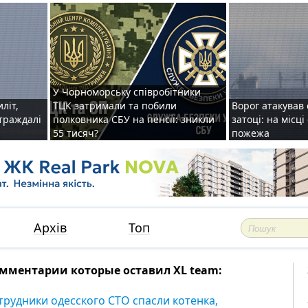
У Чорноморську співробітники
иліт,
ТЦК затримали та побили
Ворог атакував 
страждалі
полковника СБУ на пенсії: зникли
затоці: на місц
55 тисяч?
пожежа
Архів
Топ
мментарии которые оставил XL team:
трудники одесского СТО спасли котенка,