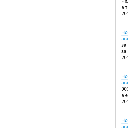
Че
а 
20
Но
ав
за
за
20
Но
ав
90
а 
20
Но
ав