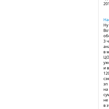
20
На
Ну
Во
об
3 
ан
в 
ЦО
уж
и 
12
сэ
зп
на
су
не
в 