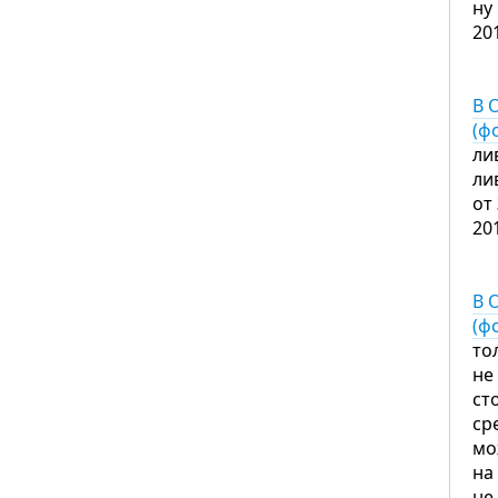
ну
20
В 
(ф
ли
ли
от
20
В 
(ф
то
не
ст
ср
мо
на
не