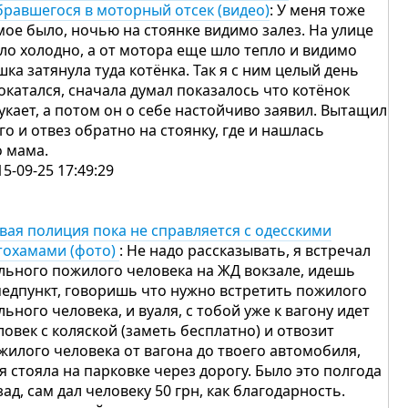
бравшегося в моторный отсек (видео)
: У меня тоже
мое было, ночью на стоянке видимо залез. На улице
ло холодно, а от мотора еще шло тепло и видимо
шка затянула туда котёнка. Так я с ним целый день
окатался, сначала думал показалось что котёнок
укает, а потом он о себе настойчиво заявил. Вытащил
его и отвез обратно на стоянку, где и нашлась
о мама.
15-09-25 17:49:29
вая полиция пока не справляется с одесскими
тохамами (фото)
: Не надо рассказывать, я встречал
льного пожилого человека на ЖД вокзале, идешь
медпункт, говоришь что нужно встретить пожилого
льного человека, и вуаля, с тобой уже к вагону идет
ловек с коляской (заметь бесплатно) и отвозит
жилого человека от вагона до твоего автомобиля,
я стояла на парковке через дорогу. Было это полгода
зад, сам дал человеку 50 грн, как благодарность.