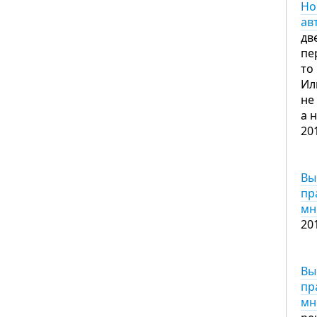
Но
ав
дв
пе
то
Ил
не
а 
20
Вы
пр
мн
20
Вы
пр
мн