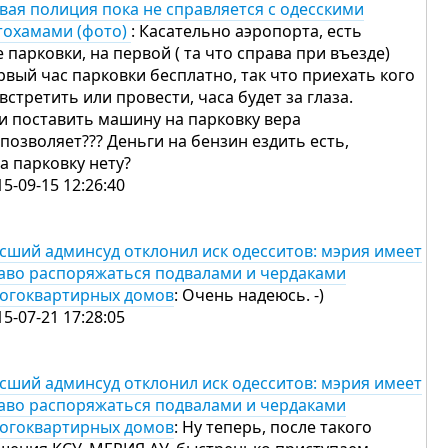
вая полиция пока не справляется с одесскими
тохамами (фото)
: Касательно аэропорта, есть
е парковки, на первой ( та что справа при въезде)
рвый час парковки бесплатно, так что приехать кого
 встретить или провести, часа будет за глаза.
и поставить машину на парковку вера
 позволяет??? Деньги на бензин ездить есть,
на парковку нету?
15-09-15 12:26:40
сший админсуд отклонил иск одесситов: мэрия имеет
аво распоряжаться подвалами и чердаками
огоквартирных домов
: Очень надеюсь. -)
15-07-21 17:28:05
сший админсуд отклонил иск одесситов: мэрия имеет
аво распоряжаться подвалами и чердаками
огоквартирных домов
: Ну теперь, после такого