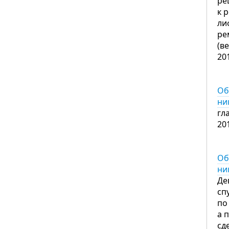
ре
к 
ли
ре
(в
20
Об
ни
гл
20
Об
ни
Де
сп
по
а 
сд