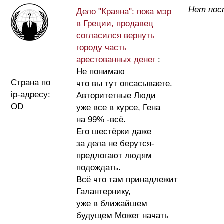
Нет пос
Дело "Краяна": пока мэр
в Греции, продавец
согласился вернуть
городу часть
арестованных денег
:
Не понимаю
Страна по
что вы тут опсасываете.
ip-адресу:
Авторитетные Люди
OD
уже все в курсе, Гена
на 99% -всё.
Его шестёрки даже
за дела не берутся-
предлогают людям
подождать.
Всё что там принадлежит
Галантернику,
уже в ближайшем
будущем Может начать