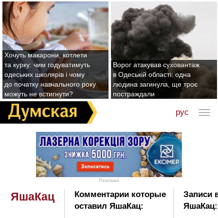
Хочуть макарони, котлети
та курку: чим годуватимуть
Ворог атакував суховантаж
одеських школярів і чому
в Одеській області: одна
до початку навчального року
людина загинула, ще троє
можуть не встигнути?
постраждали
рус
Реклама
Комментарии которые
Записи 
ЯшаКац
оставил ЯшаКац:
ЯшаКац: