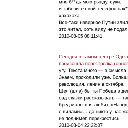
мне б**дь мою рынду, суки,
и заберите свой телефон нах*
хахахаха
Все-таки наверное Путин злил
это читал, хоть виду не пода
2010-08-05 08:11:41
Cегодня в самом центре Оде
произошла перестрелка (обно
угу. Текста много — а смысла 
Знаем, проходили уже. Больш
революция, ленин в октябре.
Шел (шла) бы ты Победа в де
сад сказки рассказывать — та
бред малышня любит. «Народ
с вилами»… да никто у нас ж
не поднимет, перекрестись
2010-08-04 22:22:07