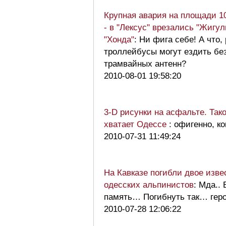
Крупная авария на площади 1
- в "Лексус" врезались "Жигул
"Хонда"
: Ни фига себе! А что,
троллейбусы могут ездить бе
трамвайных антенн?
2010-08-01 19:58:20
3-D рисунки на асфальте. Тако
хватает Одессе
: офигенно, к
2010-07-31 11:49:24
На Кавказе погибли двое изве
одесских альпинистов
: Мда..
память… Погибнуть так… гер
2010-07-28 12:06:22