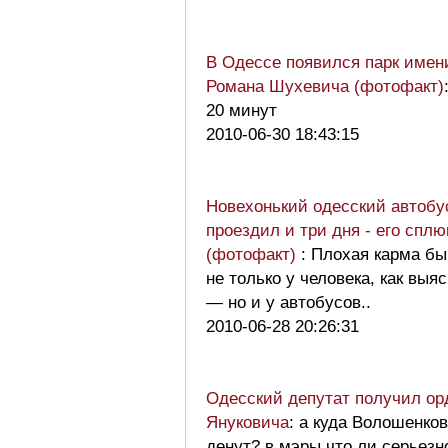
В Одессе появился парк имен
Романа Шухевича (фотофакт)
20 минут
2010-06-30 18:43:15
Новехонький одесский автобу
проездил и три дня - его спл
(фотофакт)
: Плохая карма бы
не только у человека, как выя
— но и у автобусов..
2010-06-28 20:26:31
Одесский депутат получил ор
Януковича
: а куда Волошенко
денут? в мэры что ли серьезн