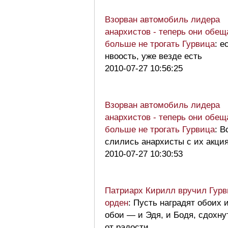
Взорван автомобиль лидера
анархистов - теперь они обе
больше не трогать Гурвица
: е
нвоость, уже везде есть
2010-07-27 10:56:25
Взорван автомобиль лидера
анархистов - теперь они обе
больше не трогать Гурвица
: В
слились анархисты с их акц
2010-07-27 10:30:53
Патриарх Кирилл вручил Гур
орден
: Пусть наградят обоих 
обои — и Эдя, и Бодя, сдохну
от радости