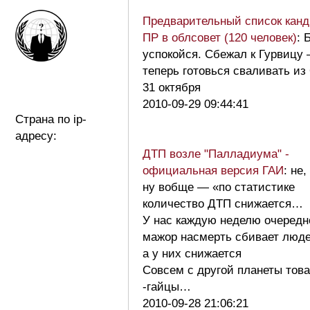
Предварительный список кан
ПР в облсовет (120 человек)
: 
успокойся. Сбежал к Гурвицу
теперь готовься сваливать и
31 октября
2010-09-29 09:44:41
Страна по ip-
адресу:
ДТП возле "Палладиума" -
официальная версия ГАИ
: не
ну вобще — «по статистике
количество ДТП снижается…
У нас каждую неделю очередн
мажор насмерть сбивает люд
а у них снижается
Совсем с другой планеты тов
-гайцы…
2010-09-28 21:06:21