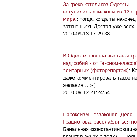
За греко-католиков Одессы
вступились епископы из 12 ст
мира
: тогда, когда ты наконец
заткнешься. Достал уже всех!
2010-09-13 17:29:38
В Одессе прошла выставка гр
надгробий - от "эконом-класса
элитарных (фоторепортаж)
: К
даже комментировать такое не
желания… :-(
2010-09-12 21:24:54
Пароксизм беззакония. Дело
Грациотова: расслабляться по
Банальная «константиновщин
вязнет в зубах а толку — ноль