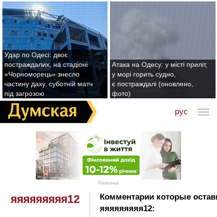
Удар по Одесі: двоє
постраждалих, на стадіоні
Атака на Одесу: у місті приліт,
«Чорноморець» знесло
у морі горить судно,
частину даху, суботній матч
є постраждалі (оновлено,
під загрозою
фото)
рус
Реклама
Комментарии которые остав
яяяяяяяяя12
яяяяяяяяя12: