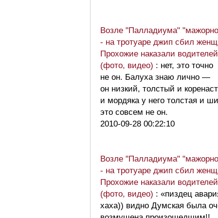
Возле "Палладиума" "мажорн
- на тротуаре джип сбил женщ
Прохожие наказали водителе
(фото, видео)
: нет, это точно
не он. Балуха знаю лично —
он низкий, толстый и коренас
и мордяка у него толстая и ши
это совсем не он.
2010-09-28 00:22:10
Возле "Палладиума" "мажорн
- на тротуаре джип сбил женщ
Прохожие наказали водителе
(фото, видео)
: «пиздец авари
хаха)) видно Думская была о
возмущена произошедшим!!