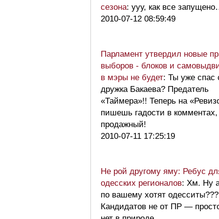
сезона
: ууу, как все запущен
2010-07-12 08:59:49
Парламент утвердил новые п
выборов - блоков и самовыдв
в мэры не будет
: Ты уже спас 
дружка Бакаева? Предатель
«Таймера»!! Теперь на «Ревиз
пишешь гадости в комментах,
продажный!
2010-07-11 17:25:19
Не рой другому яму: Ребус дл
одесских регионалов
: Хм. Ну а
по вашему хотят одесситы???
Кандидатов не от ПР — прост
нет в природе.