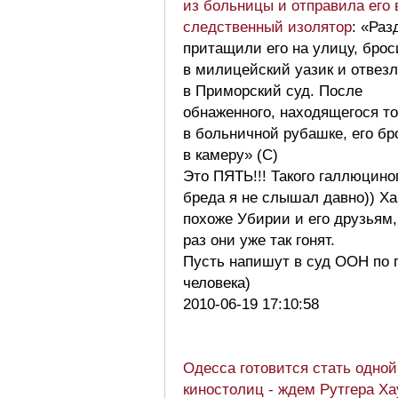
из больницы и отправила его 
следственный изолятор
: «Ра
притащили его на улицу, бро
в милицейский уазик и отвез
в Приморский суд. После
обнаженного, находящегося т
в больничной рубашке, его б
в камеру» (С)
Это ПЯТЬ!!! Такого галлюцино
бреда я не слышал давно)) Ха
похоже Убирии и его друзьям,
раз они уже так гонят.
Пусть напишут в суд ООН по 
человека)
2010-06-19 17:10:58
Одесса готовится стать одной
киностолиц - ждем Рутгера Ха