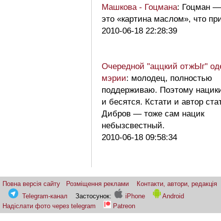
Машкова - Гоцмана
: Гоцман —
это «картина маслом», что п
2010-06-18 22:28:39
Очередной "аццкий отжЫг" од
мэрии
: молодец, полностью
поддерживаю. Поэтому нацик
и бесятся. Кстати и автор ста
Дибров — тоже сам нацик
небызсвестный.
2010-06-18 09:58:34
Повна версія сайту
Розміщення реклами
Контакти, автори, редакція
Telegram-канал
Застосунок:
iPhone
Android
Надіслати фото через telegram
Patreon