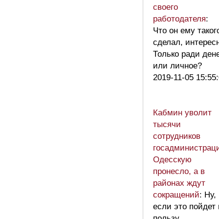
своего
работодателя
:
Что он ему таког
сделал, интерес
Только ради ден
или личное?
2019-11-05 15:55
Кабмин уволит
тысячи
сотрудников
госадминистрац
Одесскую
пронесло, а в
районах ждут
сокращений
: Ну,
если это пойдет 
пользу…