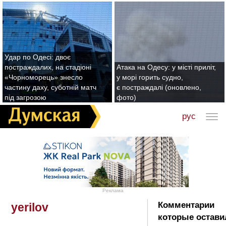
Удар по Одесі: двоє
постраждалих, на стадіоні
Атака на Одесу: у місті приліт,
«Чорноморець» знесло
у морі горить судно,
частину даху, суботній матч
є постраждалі (оновлено,
під загрозою
фото)
рус
Реклама
Комментарии
yerilov
которые остави