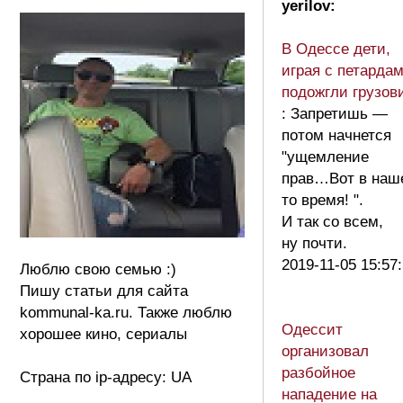
yerilov:
В Одессе дети,
играя с петардам
подожгли грузов
: Запретишь —
потом начнется
"ущемление
прав…Вот в наш
то время! ".
И так со всем,
ну почти.
2019-11-05 15:57
Люблю свою семью :)
Пишу статьи для сайта
kommunal-ka.ru. Также люблю
Одессит
хорошее кино, сериалы
организовал
разбойное
Страна по ip-адресу: UA
нападение на