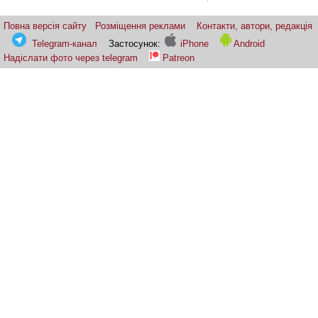
Повна версія сайту
Розміщення реклами
Контакти, автори, редакція
Telegram-канал
Застосунок:
iPhone
Android
Надіслати фото через telegram
Patreon