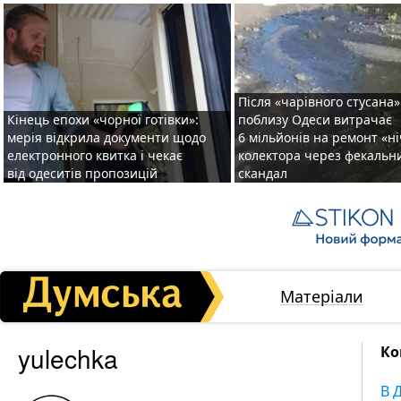
Після «чарівного стусана»
Кінець епохи «чорної готівки»:
поблизу Одеси витрачає
мерія відкрила документи щодо
6 мільйонів на ремонт «н
електронного квитка і чекає
колектора через фекальн
від одеситів пропозицій
скандал
Матеріали
yulechka
Ко
В 