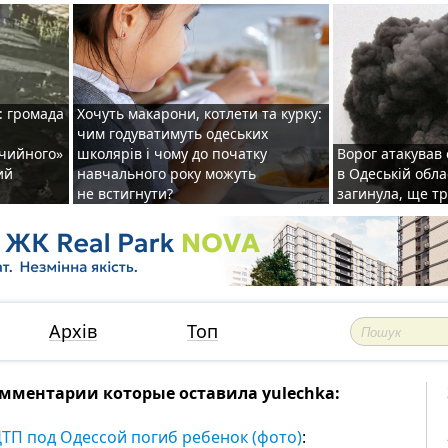
: громада
Хочуть макарони, котлети та курку:
чим годуватимуть одеських
ічийного»
школярів і чому до початку
Ворог атакував
ий
навчального року можуть
в Одеській обла
не встигнути?
загинула, ще т
Архів
Топ
мментарии которые оставила yulechka:
ДТП под Одессой погиб ребенок (фото)
: