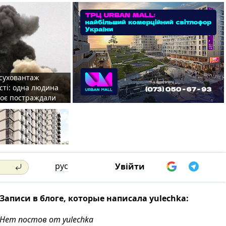
 суховантаж
сті: одна людина
роє постраждали
рус
Увійти
Записи в блоге, которые написала yulechka:
Нет постов от yulechka